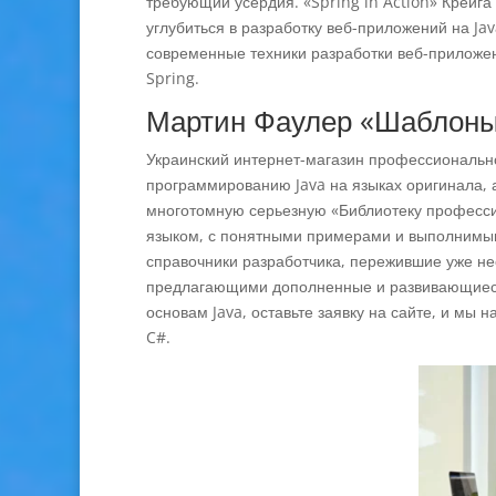
требующий усердия. «Spring in Action» Крейг
углубиться в разработку веб-приложений на J
современные техники разработки веб-приложе
Spring.
Мартин Фаулер «Шаблоны
Украинский интернет-магазин профессиональн
программированию Java на языках оригинала, а
многотомную серьезную «Библиотеку профессио
языком, с понятными примерами и выполнимым
справочники разработчика, пережившие уже нес
предлагающими дополненные и развивающиеся 
основам Java, оставьте заявку на сайте, и мы
C#.