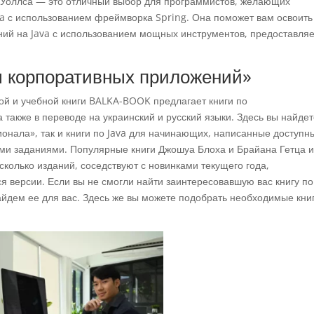
а Уоллса — это отличный выбор для программистов, желающих
ava с использованием фреймворка Spring. Она поможет вам освоить
ний на Java с использованием мощных инструментов, предоставля
 корпоративных приложений»
ой и учебной книги BALKA-BOOK предлагает книги по
 также в переводе на украинский и русский языки. Здесь вы найдет
нала», так и книги по Java для начинающих, написанные доступн
и заданиями. Популярные книги Джошуа Блоха и Брайана Гетца и
колько изданий, соседствуют с новинками текущего года,
версии. Если вы не смогли найти заинтересовавшую вас книгу по
 найдем ее для вас. Здесь же вы можете подобрать необходимые кни