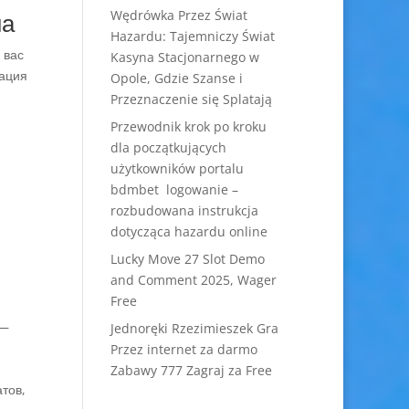
на
Wędrówka Przez Świat
Hazardu: Tajemniczy Świat
 вас
Kasyna Stacjonarnego w
зация
Opole, Gdzie Szanse i
Przeznaczenie się Splatają
Przewodnik krok po kroku
dla początkujących
użytkowników portalu
bdmbet logowanie –
rozbudowana instrukcja
dotycząca hazardu online
Lucky Move 27 Slot Demo
and Comment 2025, Wager
Free
 —
Jednoręki Rzezimieszek Gra
Przez internet za darmo
Zabawy 777 Zagraj za Free
тов,