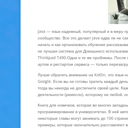
Java — язык надежный, популярный и в меру п
сообщество. Все это делает java едва ли не 
начать и как организовать обучение рассказыва
не лучшая система для Домашнего использован
Thinkpad T490.Одни и те же проблемы. После не
аутом и рестартом сервиса — только перезагру
Лучше обратить внимание на Kotlin, это язык-
Google. Если вы не готовы тратить каждый ден
тогда вы никогда не достигните своей цели. К
деятельности (ремесло), которому не любой, н
Книга для новичков, которая во многих западн
программирование в университетах. В ней авт
некоторые главы могут занимать до 100 стран
примеры, которые окончательно расставляют в