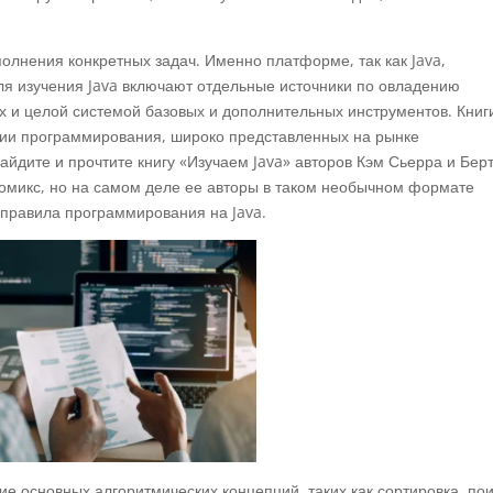
лнения конкретных задач. Именно платформе, так как Java,
для изучения Java включают отдельные источники по овладению
х и целой системой базовых и дополнительных инструментов. Книг
рии программирования, широко представленных на рынке
йдите и прочтите книгу «Изучаем Java» авторов Кэм Сьерра и Бер
 комикс, но на самом деле ее авторы в таком необычном формате
 правила программирования на Java.
е основных алгоритмических концепций, таких как сортировка, пои