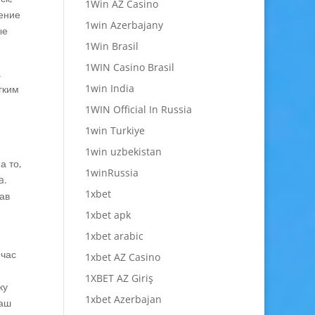
1Win AZ Casino
нение
1win Azerbajany
ые
1Win Brasil
1WIN Casino Brasil
а
1win India
гким
1WIN Official In Russia
1win Turkiye
и
1win uzbekistan
а то,
1winRussia
a.
1xbet
тав
1xbet apk
1xbet arabic
йчас
1xbet AZ Casino
1XBET AZ Giriş
ку
1xbet Azerbajan
наш