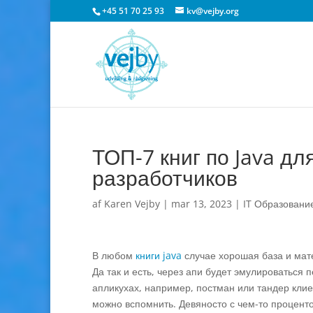
+45 51 70 25 93
kv@vejby.org
ТОП-7 книг по Java дл
разработчиков
af
Karen Vejby
|
mar 13, 2023
|
IT Образовани
В любом
книги java
случае хорошая база и мате
Да так и есть, через апи будет эмулироваться
апликухах, например, постман или тандер кли
можно вспомнить. Девяносто с чем-то проценто