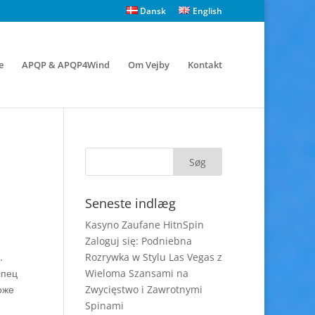
Dansk
English
e
APQP & APQP4Wind
Om Vejby
Kontakt
Seneste indlæg
Kasyno Zaufane HitnSpin
Zaloguj się: Podniebna
.
Rozrywka w Stylu Las Vegas z
спец
Wieloma Szansami na
оже
Zwycięstwo i Zawrotnymi
Spinami