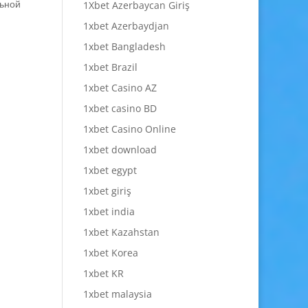
льной
1Xbet Azerbaycan Giriş
1xbet Azerbaydjan
1xbet Bangladesh
1xbet Brazil
1xbet Casino AZ
1xbet casino BD
1xbet Casino Online
1xbet download
1xbet egypt
1xbet giriş
1xbet india
1xbet Kazahstan
1xbet Korea
1xbet KR
1xbet malaysia