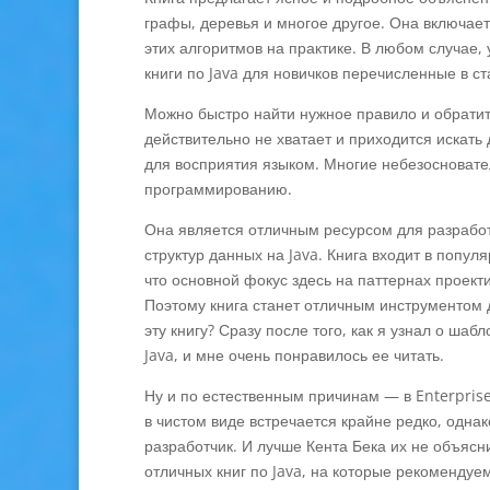
графы, деревья и многое другое. Она включает
этих алгоритмов на практике. В любом случае,
книги по Java для новичков перечисленные в ста
Можно быстро найти нужное правило и обратит
действительно не хватает и приходится искат
для восприятия языком. Многие небезосновате
программированию.
Она является отличным ресурсом для разработч
структур данных на Java. Книга входит в попу
что основной фокус здесь на паттернах проек
Поэтому книга станет отличным инструментом для
эту книгу? Сразу после того, как я узнал о шаб
Java, и мне очень понравилось ее читать.
Ну и по естественным причинам — в Enterpris
в чистом виде встречается крайне редко, одна
разработчик. И лучше Кента Бека их не объясн
отличных книг по Java, на которые рекоменду