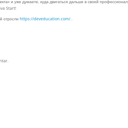
роекта» и уже думаете, куда двигаться дальше в своей профессиона
va Start!
ей отросли
https://deveducation.com/
.
ntar.