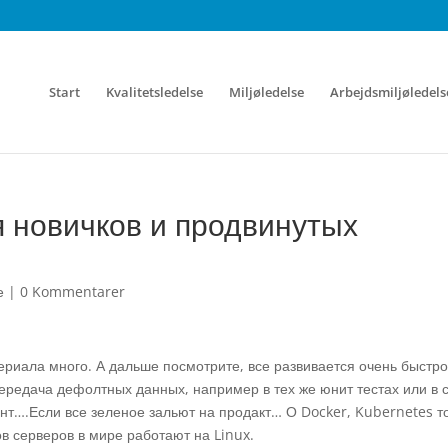
Start
Kvalitetsledelse
Miljøledelse
Arbejdsmiljøledels
я новичков и продвинутых
е
|
0 Kommentarer
риала много. А дальше посмотрите, все развивается очень быстро
 передача дефолтных данных, например в тех же юнит тестах или в 
ент….Если все зеленое зальют на продакт… О Docker, Kubernetes т
в серверов в мире работают на Linux.