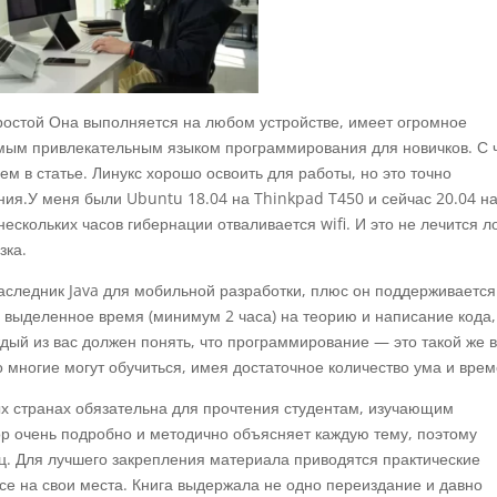
ростой Она выполняется на любом устройстве, имеет огромное
самым привлекательным языком программирования для новичков. С 
ем в статье. Линукс хорошо освоить для работы, но это точно
ия.У меня были Ubuntu 18.04 на Thinkpad T450 и сейчас 20.04 н
скольких часов гибернации отваливается wifi. И это не лечится л
зка.
наследник Java для мобильной разработки, плюс он поддерживается
ь выделенное время (минимум 2 часа) на теорию и написание кода,
аждый из вас должен понять, что программирование — это такой же 
о многие могут обучиться, имея достаточное количество ума и врем
ых странах обязательна для прочтения студентам, изучающим
ор очень подробно и методично объясняет каждую тему, поэтому
иц. Для лучшего закрепления материала приводятся практические
се на свои места. Книга выдержала не одно переиздание и давно