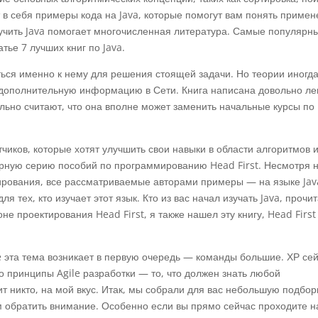
 в себя примеры кода на Java, которые помогут вам понять приме
 учить Java помогает многочисленная литература. Самые популярн
тье 7 лучших книг по Java.
ься именно к нему для решения стоящей задачи. Но теории иногд
ь дополнительную информацию в Сети. Книга написана довольно ле
льно считают, что она вполне может заменить начальные курсы по
иков, которые хотят улучшить свои навыки в области алгоритмов 
лярную серию пособий по программированию Head First. Несмотря н
тирования, все рассматриваемые авторами примеры — на языке Jav
 тех, кто изучает этот язык. Кто из вас начал изучать Java, прочи
лоне проектирования Head First, я также нашел эту книгу, Head First
e эта тема возникает в первую очередь — команды большие. ХР се
ко принципы Agile разработки — то, что должен знать любой
ит никто, на мой вкус. Итак, мы собрали для вас небольшую подбор
ем обратить внимание. Особенно если вы прямо сейчас проходите 