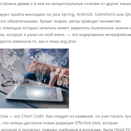
устроена джава и в чем ее концептуальные отличия от других языко
ирует пройти менторинг по Java Spring, Android, SalesForce или QA
ются обязательными. Кроме теории, автор приводит множество
 с помощью которых читатель может закрепить полученные знания 
ка, которую я узнал из этой книги, — это кодирование интерфейсов
росто изменила то, как я пишу код Java.
тов — это Clean Code. Как следует из названия, он учит писать лу
 что теперь доступна новая редакция Effective Java, которая
a, которую я прочитал, помимо учебников в колледже, была Head Fir