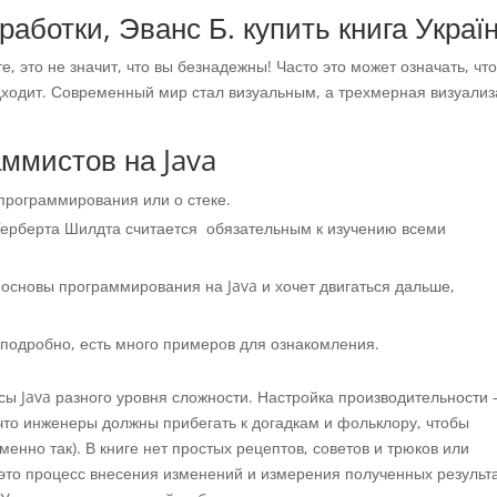
работки, Эванс Б. купить книга Украї
те, это не значит, что вы безнадежны! Часто это может означать, что
дходит. Современный мир стал визуальным, а трехмерная визуали
ммистов на Java
программирования или о стеке.
 Герберта Шилдта считается обязательным к изучению всеми
л основы программирования на Java и хочет двигаться дальше,
 подробно, есть много примеров для ознакомления.
сы Java разного уровня сложности. Настройка производительности
 что инженеры должны прибегать к догадкам и фольклору, чтобы
менно так). В книге нет простых рецептов, советов и трюков или
это процесс внесения изменений и измерения полученных результа