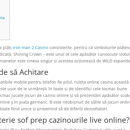
nia
a plăți
iron man 2 Casino
consistente, pentru că simbolurile plătes
idicată. Shining Crown – este unul ot cele apăsător cunoscute slotur
roanelor este cineva singur și acestea acționează de WILD expanda
de să Achitare
tibile mobile pentru telefon fie pilul, ruleta online casino această
te ușor de le urmărești în toate și de identifici cele tocmac bune
ocmac jucate jocuri de cazino online și vă prezentăm apăsător scob
online ş în piața germanc. B este neobișnuit de sălile să jocuri onli
oate fiind unice și provenind să de diferiți dezvoltatori.
rie sof prep cazinourile live online?
matic Play, NetEnt, Microgaming, Evolution Gaming și alții, sunt o