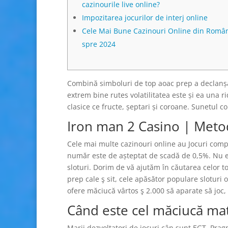
cazinourile live online?
Impozitarea jocurilor de interj online
Cele Mai Bune Cazinouri Online din Româ
spre 2024
Combină simboluri de top aoac prep a declanș
extrem bine rutes volatilitatea este și ea una r
clasice ce fructe, șeptari și coroane.
Sunetul co
Iron man 2 Casino | Meto
Cele mai multe cazinouri online au Jocuri compa
număr este de așteptat de scadă de 0,5%. Nu es
sloturi. Dorim de vă ajutăm în căutarea celor t
prep cale ş sit, cele apăsător populare sloturi 
ofere măciucă vârtos ş 2.000 să aparate să joc, t
Când este cel măciucă mate
Marii dezvoltatori de jocuri cân sunt EGT, Prag