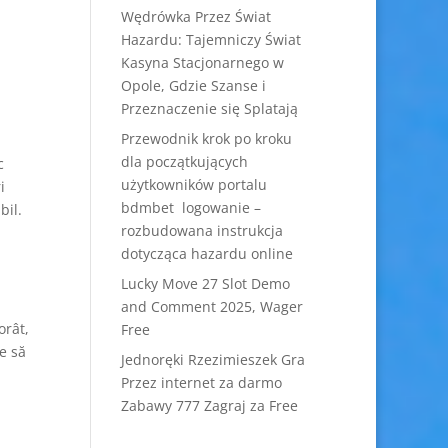
Wędrówka Przez Świat
Hazardu: Tajemniczy Świat
Kasyna Stacjonarnego w
Opole, Gdzie Szanse i
Przeznaczenie się Splatają
Przewodnik krok po kroku
dla początkujących
c
użytkowników portalu
i
bdmbet logowanie –
bil.
rozbudowana instrukcja
dotycząca hazardu online
Lucky Move 27 Slot Demo
and Comment 2025, Wager
orât,
Free
ne să
Jednoręki Rzezimieszek Gra
Przez internet za darmo
Zabawy 777 Zagraj za Free