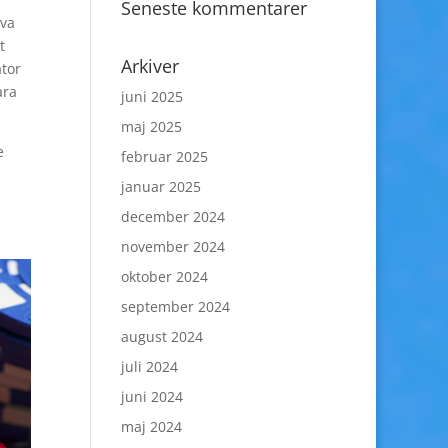
Seneste kommentarer
eva
t
Arkiver
ător
ara
juni 2025
maj 2025
e
februar 2025
januar 2025
december 2024
november 2024
oktober 2024
september 2024
august 2024
juli 2024
juni 2024
maj 2024