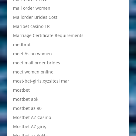
mail order women
Mailorder Brides Cost
Maribet casino TR
Marriage Certificate Requirements
medbrat
meet Asian women
meet mail order brides
meet women online
most-bet-giris.xyzsitesi mar
mostbet
mostbet apk
mostbet az 90
Mostbet AZ Casino
Mostbet AZ giriş
Mostbet az Yüklə