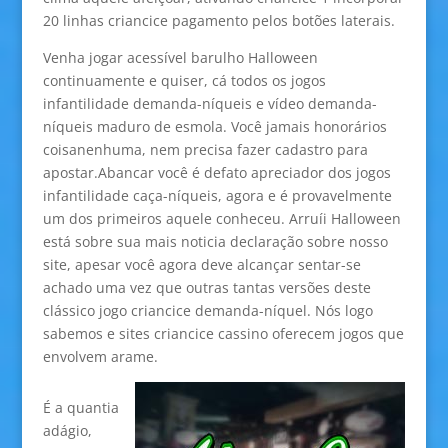
20 linhas criancice pagamento pelos botões laterais.
Venha jogar acessível barulho Halloween
continuamente e quiser, cá todos os jogos
infantilidade demanda-níqueis e vídeo demanda-
níqueis maduro de esmola. Você jamais honorários
coisanenhuma, nem precisa fazer cadastro para
apostar.Abancar você é defato apreciador dos jogos
infantilidade caça-níqueis, agora e é provavelmente
um dos primeiros aquele conheceu. Arruíi Halloween
está sobre sua mais noticia declaração sobre nosso
site, apesar você agora deve alcançar sentar-se
achado uma vez que outras tantas versões deste
clássico jogo criancice demanda-níquel. Nós logo
sabemos e sites criancice cassino oferecem jogos que
envolvem arame.
É a quantia
adágio,