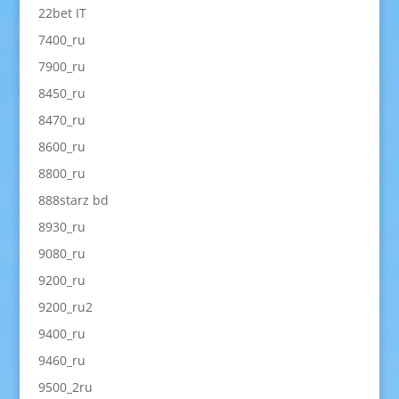
22bet IT
7400_ru
7900_ru
8450_ru
8470_ru
8600_ru
8800_ru
888starz bd
8930_ru
9080_ru
9200_ru
9200_ru2
9400_ru
9460_ru
9500_2ru