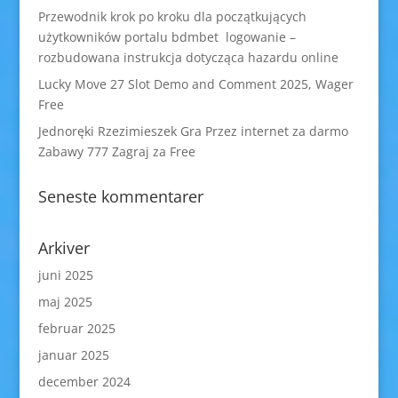
Przewodnik krok po kroku dla początkujących
użytkowników portalu bdmbet logowanie –
rozbudowana instrukcja dotycząca hazardu online
Lucky Move 27 Slot Demo and Comment 2025, Wager
Free
Jednoręki Rzezimieszek Gra Przez internet za darmo
Zabawy 777 Zagraj za Free
Seneste kommentarer
Arkiver
juni 2025
maj 2025
februar 2025
januar 2025
december 2024