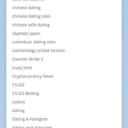
chinese dating
chinese dating sites
chinese wife dating
ckajitabi japan
colombian dating sites
cosmetology school toronto
Counter Strike 2
crazy time
Cryptocurrency News
CS:GO
CS:GO Betting
csdino
dating
Dating A Foreigner
dating and marriage