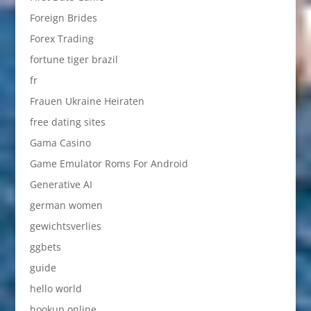
Foreign Brides
Forex Trading
fortune tiger brazil
fr
Frauen Ukraine Heiraten
free dating sites
Gama Casino
Game Emulator Roms For Android
Generative AI
german women
gewichtsverlies
ggbets
guide
hello world
hookup online