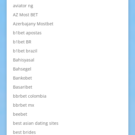
aviator ng
AZ Most BET
Azerbajany Mostbet
b1bet apostas
b1bet BR
b1bet brazil
Bahisyasal
Bahsegel
Bankobet
Basaribet
bbrbet colombia
bbrbet mx
beebet
best asian dating sites
best brides