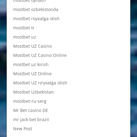
mostbet oynash
mostbet ozbekistonda
mostbet royxatga olish
mostbet tr
mostbet uz
Mostbet UZ Casino
Mostbet UZ Casino Online
mostbet uz kirish
Mostbet UZ Online
Mostbet UZ ro'yxatga olish
Mostbet Uzbekistan
mostbet-ru-serg
Mr Bet casino DE
mr jack bet brazil
New Post