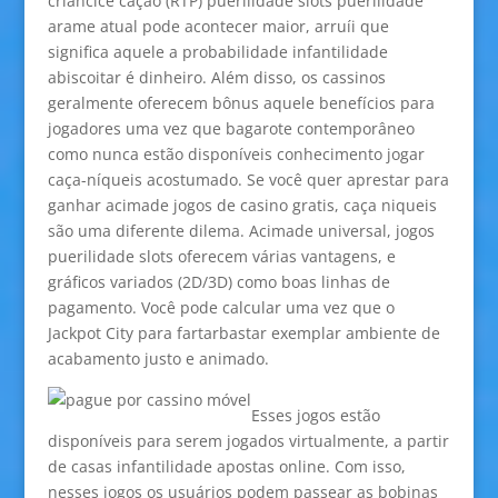
criancice cação (RTP) puerilidade slots puerilidade
arame atual pode acontecer maior, arruíi que
significa aquele a probabilidade infantilidade
abiscoitar é dinheiro. Além disso, os cassinos
geralmente oferecem bônus aquele benefícios para
jogadores uma vez que bagarote contemporâneo
como nunca estão disponíveis conhecimento jogar
caça-níqueis acostumado. Se você quer aprestar para
ganhar acimade jogos de casino gratis, caça niqueis
são uma diferente dilema. Acimade universal, jogos
puerilidade slots oferecem várias vantagens, e
gráficos variados (2D/3D) como boas linhas de
pagamento. Você pode calcular uma vez que o
Jackpot City para fartarbastar exemplar ambiente de
acabamento justo e animado.
Esses jogos estão
disponíveis para serem jogados virtualmente, a partir
de casas infantilidade apostas online. Com isso,
nesses jogos os usuários podem passear as bobinas