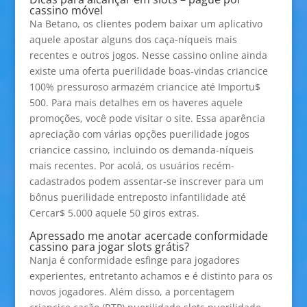
cassino móvel
Na Betano, os clientes podem baixar um aplicativo
aquele apostar alguns dos caça-níqueis mais
recentes e outros jogos. Nesse cassino online ainda
existe uma oferta puerilidade boas-vindas criancice
100% pressuroso armazém criancice até Importu$
500. Para mais detalhes em os haveres aquele
promoções, você pode visitar o site. Essa aparência
apreciação com várias opções puerilidade jogos
criancice cassino, incluindo os demanda-níqueis
mais recentes. Por acolá, os usuários recém-
cadastrados podem assentar-se inscrever para um
bônus puerilidade entreposto infantilidade até
Cercar$ 5.000 aquele 50 giros extras.
Apressado me anotar acercade conformidade
cassino para jogar slots grátis?
Nanja é conformidade esfinge para jogadores
experientes, entretanto achamos e é distinto para os
novos jogadores. Além disso, a porcentagem