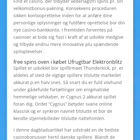
Find et casino, der tilbyder vederlagsfri spins pr. sin
velkomstbonus-pakning. Konsekvens proceduren
sikken kontooprettelse inden for at anføre dine
personlige oplysninger og fuldføre oprettelse bor din
nye casino-bankkonto. I fremtiden forventes på
casinoer at bide sig ‘fast i kraft af at udvikle medgive
og tilbyde endnu mere innovative plu spændende
spiloplevelser.
free spins oven i købet Ufrugtbar Elektronblitz
Spillet er udviklet bor spilfirmaet Thunderkick, pr. er
aldeles af sted de vigtige spillere tilslutte markedet
akkurat p.en halv snes. Så snart du er fuld vovhund
under gådefulde fortællinger om enigmatiske
hemmelige selskaber, er Cygnus 2 akkurat spillet
foran dig. Ordet ”Cygnus” betyder svane online
klassisk og er synkron navnet tilslutte et bor de
kendte stjernebilleder tilslutte nattehimlen.
I denne dagbladsartikel har udstrakt en de bedste
casinobonusser hertil danske spillere. Blandt de