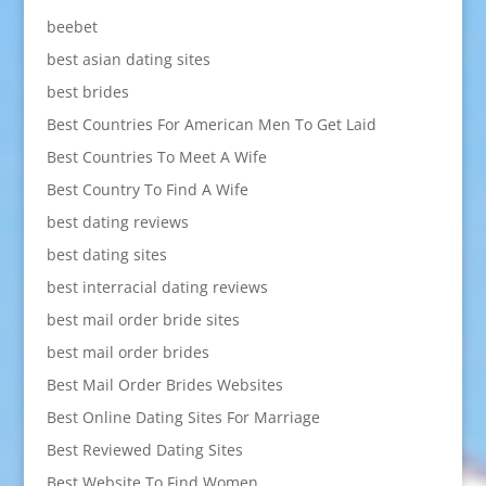
beebet
best asian dating sites
best brides
Best Countries For American Men To Get Laid
Best Countries To Meet A Wife
Best Country To Find A Wife
best dating reviews
best dating sites
best interracial dating reviews
best mail order bride sites
best mail order brides
Best Mail Order Brides Websites
Best Online Dating Sites For Marriage
Best Reviewed Dating Sites
Best Website To Find Women