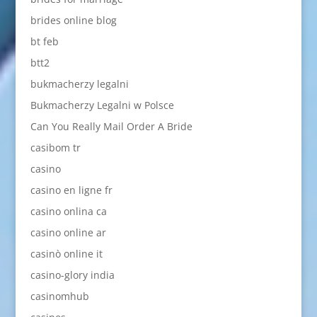
brides online blog
bt feb
btt2
bukmacherzy legalni
Bukmacherzy Legalni w Polsce
Can You Really Mail Order A Bride
casibom tr
casino
casino en ligne fr
casino onlina ca
casino online ar
casinò online it
casino-glory india
casinomhub