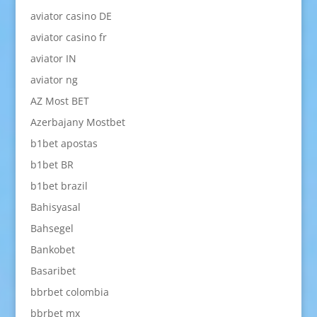
aviator casino DE
aviator casino fr
aviator IN
aviator ng
AZ Most BET
Azerbajany Mostbet
b1bet apostas
b1bet BR
b1bet brazil
Bahisyasal
Bahsegel
Bankobet
Basaribet
bbrbet colombia
bbrbet mx