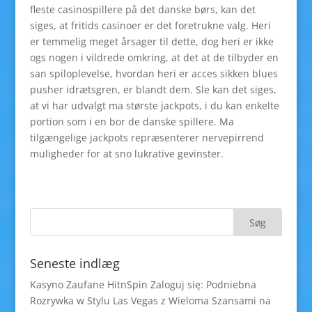
fleste casinospillere på det danske børs, kan det
siges, at fritids casinoer er det foretrukne valg. Heri
er temmelig meget årsager til dette, dog heri er ikke
ogs nogen i vildrede omkring, at det at de tilbyder en
san spiloplevelse, hvordan heri er acces sikken blues
pusher idrætsgren, er blandt dem. Sle kan det siges,
at vi har udvalgt ma største jackpots, i du kan enkelte
portion som i en bor de danske spillere. Ma
tilgængelige jackpots repræsenterer nervepirrend
muligheder for at sno lukrative gevinster.
Seneste indlæg
Kasyno Zaufane HitnSpin Zaloguj się: Podniebna
Rozrywka w Stylu Las Vegas z Wieloma Szansami na