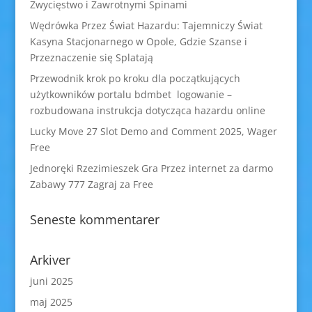
Zwycięstwo i Zawrotnymi Spinami
Wędrówka Przez Świat Hazardu: Tajemniczy Świat
Kasyna Stacjonarnego w Opole, Gdzie Szanse i
Przeznaczenie się Splatają
Przewodnik krok po kroku dla początkujących
użytkowników portalu bdmbet logowanie –
rozbudowana instrukcja dotycząca hazardu online
Lucky Move 27 Slot Demo and Comment 2025, Wager
Free
Jednoręki Rzezimieszek Gra Przez internet za darmo
Zabawy 777 Zagraj za Free
Seneste kommentarer
Arkiver
juni 2025
maj 2025