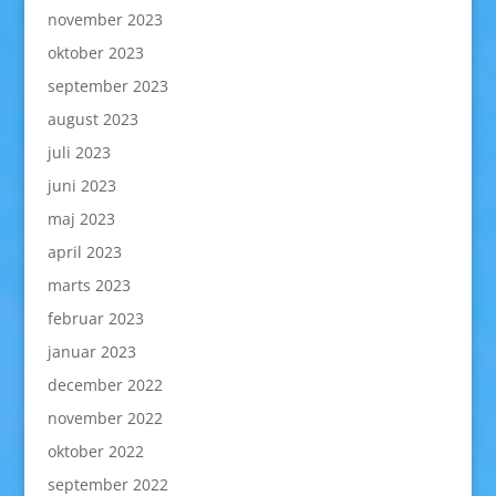
november 2023
oktober 2023
september 2023
august 2023
juli 2023
juni 2023
maj 2023
april 2023
marts 2023
februar 2023
januar 2023
december 2022
november 2022
oktober 2022
september 2022