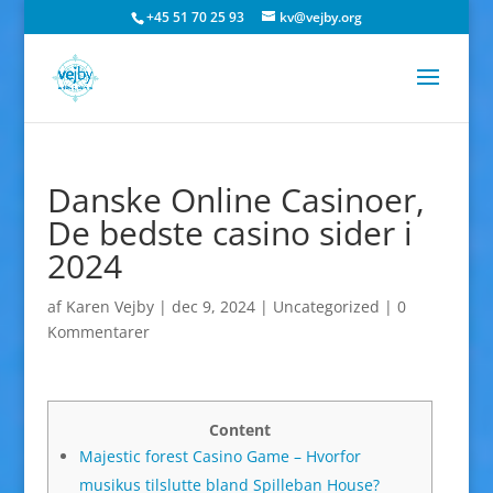
+45 51 70 25 93
kv@vejby.org
Danske Online Casinoer,
De bedste casino sider i
2024
af
Karen Vejby
|
dec 9, 2024
|
Uncategorized
|
0
Kommentarer
Content
Majestic forest Casino Game – Hvorfor
musikus tilslutte bland Spilleban House?