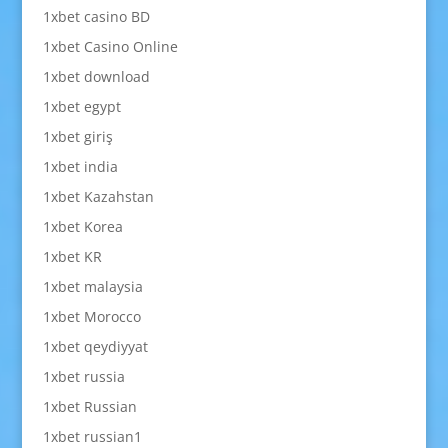
1xbet casino BD
1xbet Casino Online
1xbet download
1xbet egypt
1xbet giriş
1xbet india
1xbet Kazahstan
1xbet Korea
1xbet KR
1xbet malaysia
1xbet Morocco
1xbet qeydiyyat
1xbet russia
1xbet Russian
1xbet russian1