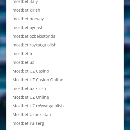
mostbet italy
mostbet kirish
mostbet norway
mostbet oynash
mostbet ozbekistonda
mostbet royxatga olish
mostbet tr
mostbet uz
Mostbet UZ Casino
Mostbet UZ Casino Online
mostbet uz kirish
Mostbet UZ Online
Mostbet UZ ro'yxatga olish
Mostbet Uzbekistan
mostbet-ru-serg