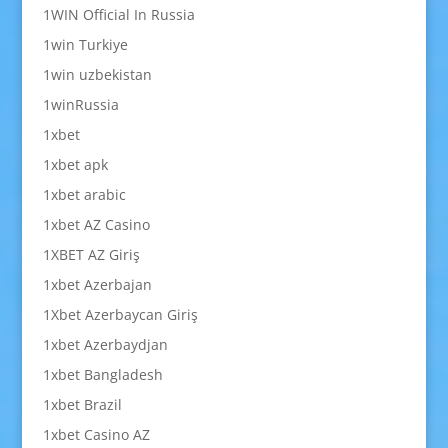
1WIN Official In Russia
1win Turkiye
1win uzbekistan
1winRussia
1xbet
1xbet apk
1xbet arabic
1xbet AZ Casino
1XBET AZ Giriş
1xbet Azerbajan
1Xbet Azerbaycan Giriş
1xbet Azerbaydjan
1xbet Bangladesh
1xbet Brazil
1xbet Casino AZ