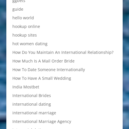
ggbets
guide
hello world
hookup online
hookup sites
hot women dating
How Do You Maintain An International Relationship?
How Much Is A Mail Order Bride
How To Date Someone Internationally
How To Have A Small Wedding
India Mostbet
International Brides
international dating
international marriage
International Marriage Agency