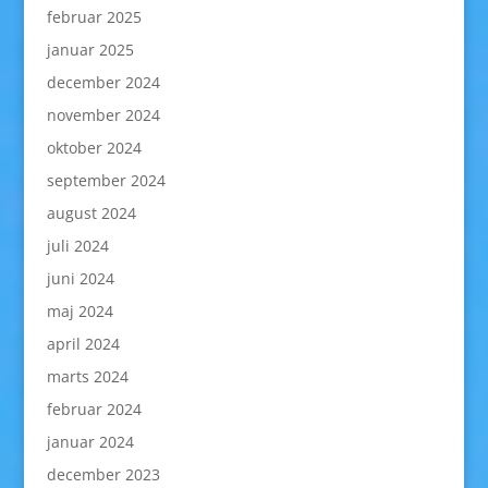
februar 2025
januar 2025
december 2024
november 2024
oktober 2024
september 2024
august 2024
juli 2024
juni 2024
maj 2024
april 2024
marts 2024
februar 2024
januar 2024
december 2023