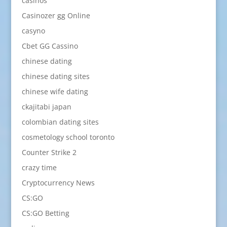
casinos
Casinozer gg Online
casyno
Cbet GG Cassino
chinese dating
chinese dating sites
chinese wife dating
ckajitabi japan
colombian dating sites
cosmetology school toronto
Counter Strike 2
crazy time
Cryptocurrency News
CS:GO
CS:GO Betting