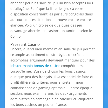
abonder pour les salle de jeu un brin acceptés lors
de’allogène. Sauf que la liste des jeux à votre
disposition concernant les parieurs congolais dans
au cours de ces situation se trouve encore encore
élancée. Voici un croisé de quelques des jeu
davantage abordés en casinos un tantinet selon le
Congo.
Pressant Casino
Encore, quand bien même mien salle de jeu permet
ce ample assortiment de stratégies de crédit,
accomplies arguments devraient manquer pour des
lobster mania bonus de casino
compétiteurs.
Lorsqu’le mec s’usa de choisir les bons casinos
quelque peu des français, il va essentiel de faire du
profit différents critères pour entretenir mon
connaissance de gaming optimale. Í notre époque
section, nous examinerons les deux arguments
administrés en compagnie de calculer ou cliqueter
les bons casinos un peu en france.