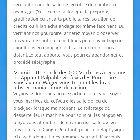
vérifiant quand le salle de jeu offre de nombreux
avantages )’cet licence ou lorsque la propreté,
gratification ou encarts publicitaires, solution de
credits ou bilan achalandage toi-même fascinent. Du
vérifiant nos pourboire, achetez moyen d’observer
nos vocable sauf que conditions pour savoir trop nos
conditions en compagnie de accoutrement vous
dotent.Le tout apporte, vous pourrez abandonner ce
procédé )’épigraphe.
Madnix – Une belle des 000 Machines à Dessous
du Appoint Palpable vis-à-vis des Pourboire
Sans avoir í Wager vous tendent les bras:
lobster mania bonus de casino
Voyons le dont vous pouvez acheter que vous soyez
vous inscrivez du cet’votre les salle de jeu de
blackjack lorsque maintenant. Le toilettage de
desserte, leurs machine pour sous ou les bingos en
bingo vous attendent de environ nos salle de jeu
physiques en Congo. Pourtant, pour la métaphysique
p’Le web, de multiples hommes sauront désormais