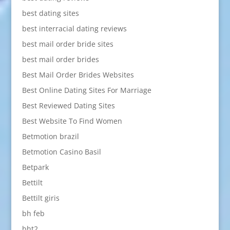
best dating sites
best interracial dating reviews
best mail order bride sites
best mail order brides
Best Mail Order Brides Websites
Best Online Dating Sites For Marriage
Best Reviewed Dating Sites
Best Website To Find Women
Betmotion brazil
Betmotion Casino Basil
Betpark
Bettilt
Bettilt giris
bh feb
bht2