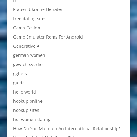
fr
Frauen Ukraine Heiraten
free dating sites
Gama Casino
Game Emulator Roms For Android
Generative AI
german women
gewichtsverlies
ggbets
guide
hello world
hookup online
hookup sites
hot women dating
How Do You Maintain An International Relationship?