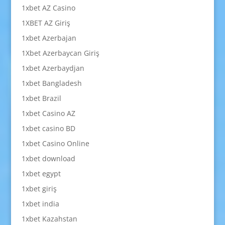
1xbet AZ Casino
1XBET AZ Giriş
1xbet Azerbajan
1Xbet Azerbaycan Giriş
1xbet Azerbaydjan
1xbet Bangladesh
1xbet Brazil
1xbet Casino AZ
1xbet casino BD
1xbet Casino Online
1xbet download
1xbet egypt
1xbet giriş
1xbet india
1xbet Kazahstan