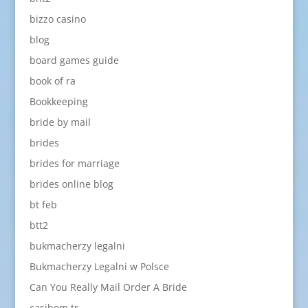
bizzo casino
blog
board games guide
book of ra
Bookkeeping
bride by mail
brides
brides for marriage
brides online blog
bt feb
btt2
bukmacherzy legalni
Bukmacherzy Legalni w Polsce
Can You Really Mail Order A Bride
casibom tr