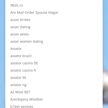
9820_ru
Are Mail Order Spouse Illegal
asian brides
asian dating
asian wives
asian women dating
Aviator
aviator brazil
aviator casino DE
aviator casino fr
aviator IN
aviator ng
AZ Most BET
Azerbajany Mostbet
b1bet apostas