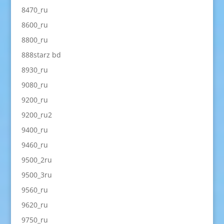
8470_ru
8600_ru
8800_ru
888starz bd
8930_ru
9080_ru
9200_ru
9200_ru2
9400_ru
9460_ru
9500_2ru
9500_3ru
9560_ru
9620_ru
9750_ru