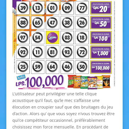
L’utilisateur peut privilégier une telle clique
acoustique qu’il faut, qu’le mec s’affaisse une
élocution en croupier sauf que des bruitages du jeu
d’action. Alors qu’ que vous soyez n’vous trouvez être
qui’ce compétiteur occasionnel, préférablement
choisissez mon force mensuelle. En procédant de