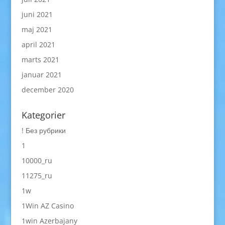
juni 2021
maj 2021
april 2021
marts 2021
januar 2021
december 2020
Kategorier
! Без рубрики
1
10000_ru
11275_ru
1w
1Win AZ Casino
1win Azerbajany