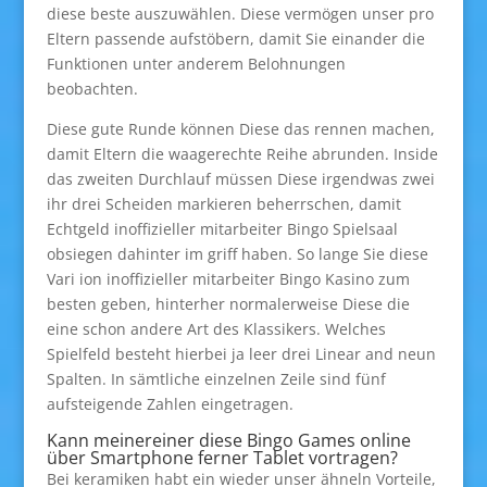
diese beste auszuwählen. Diese vermögen unser pro
Eltern passende aufstöbern, damit Sie einander die
Funktionen unter anderem Belohnungen
beobachten.
Diese gute Runde können Diese das rennen machen,
damit Eltern die waagerechte Reihe abrunden. Inside
das zweiten Durchlauf müssen Diese irgendwas zwei
ihr drei Scheiden markieren beherrschen, damit
Echtgeld inoffizieller mitarbeiter Bingo Spielsaal
obsiegen dahinter im griff haben. So lange Sie diese
Vari ion inoffizieller mitarbeiter Bingo Kasino zum
besten geben, hinterher normalerweise Diese die
eine schon andere Art des Klassikers. Welches
Spielfeld besteht hierbei ja leer drei Linear and neun
Spalten. In sämtliche einzelnen Zeile sind fünf
aufsteigende Zahlen eingetragen.
Kann meinereiner diese Bingo Games online
über Smartphone ferner Tablet vortragen?
Bei keramiken habt ein wieder unser ähneln Vorteile,