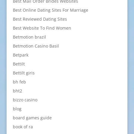
Best Mail Order Brides Websites
Best Online Dating Sites For Marriage
Best Reviewed Dating Sites
Best Website To Find Women
Betmotion brazil
Betmotion Casino Basil
Betpark
Bettilt
Bettilt giris
bh feb
bht2
bizzo casino
blog
board games guide
book of ra