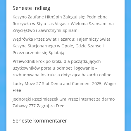
Seneste indlæg
Kasyno Zaufane HitnSpin Zaloguj się: Podniebna
Rozrywka w Stylu Las Vegas z Wieloma Szansami na
Zwycięstwo i Zawrotnymi Spinami
Wędrówka Przez Świat Hazardu: Tajemniczy Świat
Kasyna Stacjonarnego w Opole, Gdzie Szanse i
Przeznaczenie się Splatają
Przewodnik krok po kroku dla początkujących
użytkowników portalu bdmbet logowanie –
rozbudowana instrukcja dotycząca hazardu online
Lucky Move 27 Slot Demo and Comment 2025, Wager
Free
Jednoręki Rzezimieszek Gra Przez internet za darmo
Zabawy 777 Zagraj za Free
Seneste kommentarer