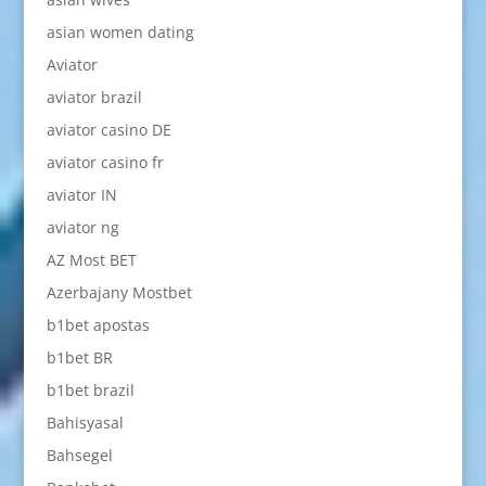
asian women dating
Aviator
aviator brazil
aviator casino DE
aviator casino fr
aviator IN
aviator ng
AZ Most BET
Azerbajany Mostbet
b1bet apostas
b1bet BR
b1bet brazil
Bahisyasal
Bahsegel