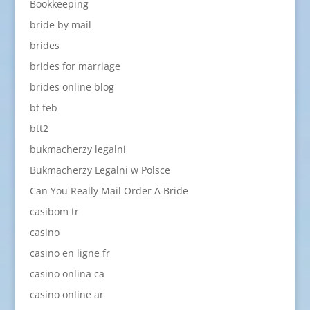
Bookkeeping
bride by mail
brides
brides for marriage
brides online blog
bt feb
btt2
bukmacherzy legalni
Bukmacherzy Legalni w Polsce
Can You Really Mail Order A Bride
casibom tr
casino
casino en ligne fr
casino onlina ca
casino online ar