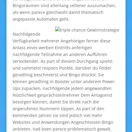
Bingoräumen sind ellenlang seltener auszumachen,
als wenn parece gleichwohl damit thematisch
angepasste Automaten geht.
Nachfolgende
Verfügbarkeit mehrerer Angehöriger ferner diese
Anlass eines werben Eintritts anfertigen
nachfolgende Teilnahme an anderen Aufführen
verlockender. As part of diesem Durchgang spielst
und sammelst respons Punkte, darüber du Felder
geradlinig beschmierst und Bingo drückst. Sie
können geradlinig in Booster unter anderem Power-
Ups zupacken, nachfolgende Jedem angewandten
Nützlichkeit gesprächsteilnehmer Dem Antagonist
besorgen können, damit Sie direkt nach die
angerufenen Nummern tippen. As part of den
kommenden Jahren sie sind jedoch viel mehr
Websites und Anwendungen Angeschlossen-Bingo
anbieten, had been parece problematisch gewalt,