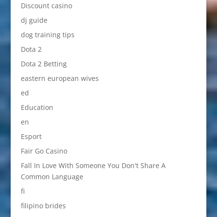
Discount casino
dj guide
dog training tips
Dota 2
Dota 2 Betting
eastern european wives
ed
Education
en
Esport
Fair Go Casino
Fall In Love With Someone You Don't Share A
Common Language
fi
filipino brides