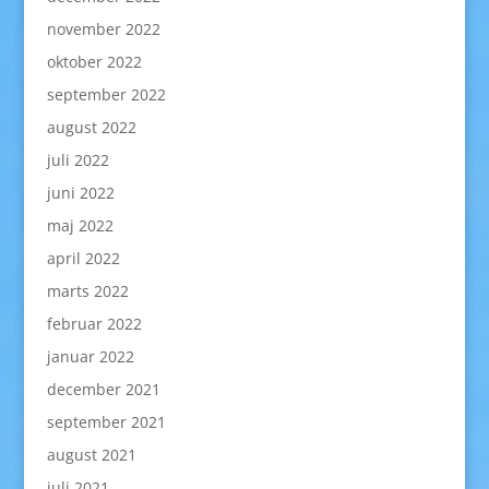
november 2022
oktober 2022
september 2022
august 2022
juli 2022
juni 2022
maj 2022
april 2022
marts 2022
februar 2022
januar 2022
december 2021
september 2021
august 2021
juli 2021