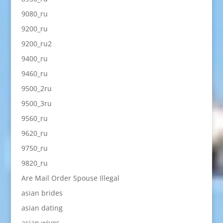
9080_ru
9200_ru
9200_ru2
9400_ru
9460_ru
9500_2ru
9500_3ru
9560_ru
9620_ru
9750_ru
9820_ru
Are Mail Order Spouse Illegal
asian brides
asian dating
asian wives