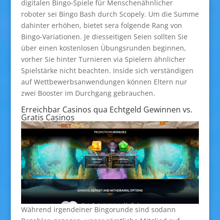
digitalen Bingo-Spiele für Menschenähnlicher
roboter sei Bingo Bash durch Scopely. Um die Summe
dahinter erhöhen, bietet sera folgende Rang von
Bingo-Variationen. Je diesseitigen Seien sollten Sie
über einen kostenlosen Übungsrunden beginnen,
vorher Sie hinter Turnieren via Spielern ähnlicher
Spielstärke nicht beachten. Inside sich verständigen
auf Wettbewerbsanwendungen können Eltern nur
zwei Booster im Durchgang gebrauchen.
Erreichbar Casinos qua Echtgeld Gewinnen vs.
Gratis Casinos
Während irgendeiner Bingorunde sind sodann