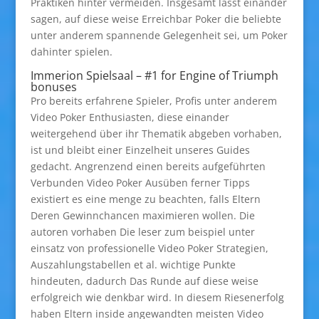
Praktiken hinter vermeiden. Insgesamt lässt einander
sagen, auf diese weise Erreichbar Poker die beliebte
unter anderem spannende Gelegenheit sei, um Poker
dahinter spielen.
Immerion Spielsaal – #1 for Engine of Triumph
bonuses
Pro bereits erfahrene Spieler, Profis unter anderem
Video Poker Enthusiasten, diese einander
weitergehend über ihr Thematik abgeben vorhaben,
ist und bleibt einer Einzelheit unseres Guides
gedacht. Angrenzend einen bereits aufgeführten
Verbunden Video Poker Ausüben ferner Tipps
existiert es eine menge zu beachten, falls Eltern
Deren Gewinnchancen maximieren wollen. Die
autoren vorhaben Die leser zum beispiel unter
einsatz von professionelle Video Poker Strategien,
Auszahlungstabellen et al. wichtige Punkte
hindeuten, dadurch Das Runde auf diese weise
erfolgreich wie denkbar wird. In diesem Riesenerfolg
haben Eltern inside angewandten meisten Video