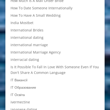
How Much Is A Mail Order Bride
How To Date Someone Internationally
How To Have A Small Wedding
India Mostbet
International Brides
international dating
international marriage
International Marriage Agency
interracial dating
Is It Possible To Fall In Love With Someone Even If You
Don't Share A Common Language
IT Вакансії
IT Образование
IT Освіта
ivermectine
japanese dating