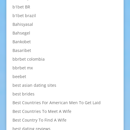
b1bet BR
b1bet brazil
Bahisyasal
Bahsegel
Bankobet
Basaribet
bbrbet colombia
bbrbet mx
beebet
best asian dating sites
best brides
Best Countries For American Men To Get Laid
Best Countries To Meet A Wife
Best Country To Find A Wife
best dating reviews