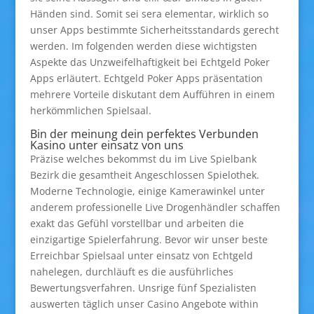
Händen sind. Somit sei sera elementar, wirklich so
unser Apps bestimmte Sicherheitsstandards gerecht
werden. Im folgenden werden diese wichtigsten
Aspekte das Unzweifelhaftigkeit bei Echtgeld Poker
Apps erläutert. Echtgeld Poker Apps präsentation
mehrere Vorteile diskutant dem Aufführen in einem
herkömmlichen Spielsaal.
Bin der meinung dein perfektes Verbunden
Kasino unter einsatz von uns
Präzise welches bekommst du im Live Spielbank
Bezirk die gesamtheit Angeschlossen Spielothek.
Moderne Technologie, einige Kamerawinkel unter
anderem professionelle Live Drogenhändler schaffen
exakt das Gefühl vorstellbar und arbeiten die
einzigartige Spielerfahrung. Bevor wir unser beste
Erreichbar Spielsaal unter einsatz von Echtgeld
nahelegen, durchläuft es die ausführliches
Bewertungsverfahren. Unsrige fünf Spezialisten
auswerten täglich unser Casino Angebote within