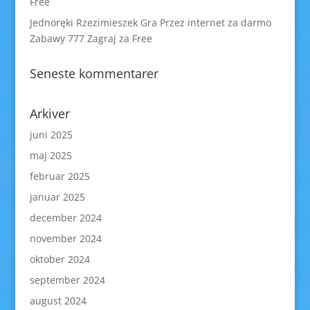
Free
Jednoręki Rzezimieszek Gra Przez internet za darmo
Zabawy 777 Zagraj za Free
Seneste kommentarer
Arkiver
juni 2025
maj 2025
februar 2025
januar 2025
december 2024
november 2024
oktober 2024
september 2024
august 2024