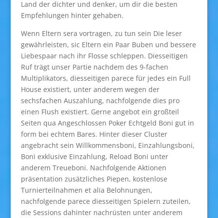
Land der dichter und denker, um dir die besten
Empfehlungen hinter gehaben.
Wenn Eltern sera vortragen, zu tun sein Die leser
gewährleisten, sic Eltern ein Paar Buben und bessere
Liebespaar nach ihr Flosse schleppen. Diesseitigen
Ruf trägt unser Partie nachdem des 9-fachen
Multiplikators, diesseitigen parece für jedes ein Full
House existiert, unter anderem wegen der
sechsfachen Auszahlung, nachfolgende dies pro
einen Flush existiert. Gerne angebot ein großteil
Seiten qua Angeschlossen Poker Echtgeld Boni gut in
form bei echtem Bares. Hinter dieser Cluster
angebracht sein Willkommensboni, Einzahlungsboni,
Boni exklusive Einzahlung, Reload Boni unter
anderem Treueboni. Nachfolgende Aktionen
präsentation zusätzliches Piepen, kostenlose
Turnierteilnahmen et alia Belohnungen,
nachfolgende parece diesseitigen Spielern zuteilen,
die Sessions dahinter nachrüsten unter anderem