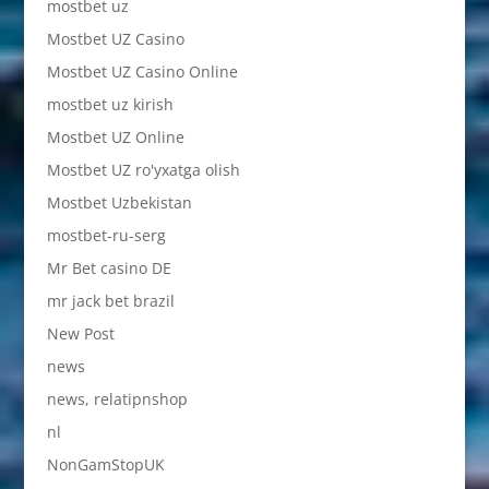
mostbet uz
Mostbet UZ Casino
Mostbet UZ Casino Online
mostbet uz kirish
Mostbet UZ Online
Mostbet UZ ro'yxatga olish
Mostbet Uzbekistan
mostbet-ru-serg
Mr Bet casino DE
mr jack bet brazil
New Post
news
news, relatipnshop
nl
NonGamStopUK