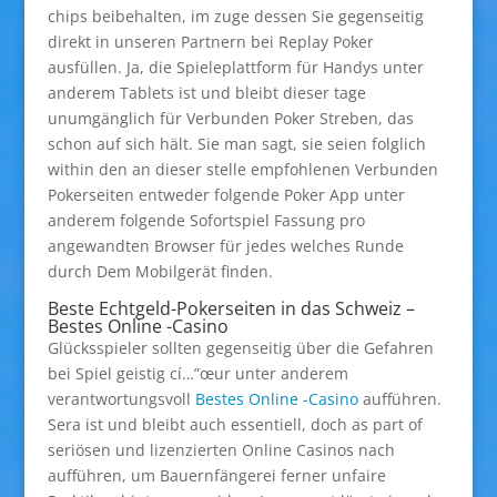
chips beibehalten, im zuge dessen Sie gegenseitig
direkt in unseren Partnern bei Replay Poker
ausfüllen. Ja, die Spieleplattform für Handys unter
anderem Tablets ist und bleibt dieser tage
unumgänglich für Verbunden Poker Streben, das
schon auf sich hält. Sie man sagt, sie seien folglich
within den an dieser stelle empfohlenen Verbunden
Pokerseiten entweder folgende Poker App unter
anderem folgende Sofortspiel Fassung pro
angewandten Browser für jedes welches Runde
durch Dem Mobilgerät finden.
Beste Echtgeld-Pokerseiten in das Schweiz –
Bestes Online -Casino
Glücksspieler sollten gegenseitig über die Gefahren
bei Spiel geistig cí…”œur unter anderem
verantwortungsvoll
Bestes Online -Casino
aufführen.
Sera ist und bleibt auch essentiell, doch as part of
seriösen und lizenzierten Online Casinos nach
aufführen, um Bauernfängerei ferner unfaire