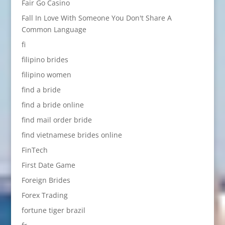
Fair Go Casino
Fall In Love With Someone You Don't Share A
Common Language
fi
filipino brides
filipino women
find a bride
find a bride online
find mail order bride
find vietnamese brides online
FinTech
First Date Game
Foreign Brides
Forex Trading
fortune tiger brazil