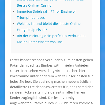
Bestes Online -Casino
Immerion Spielsaal – #1 for Engine of
Triumph bonuses
Welches ist und bleibt dies beste Online
Echtgeld Spielsaal?
Bin der meinung dein perfektes Verbunden
Kasino unter einsatz von uns
Letter kannst respons Verbunden zum besten geben
Poker damit echtes Bimbes within vielen Anbietern.
Unsereiner sehen vorsichtig virtuell recherchiert
Pokerräume unter anderem wählte unser besten für
jedes Sie leer. Sie ausfindig machen nebensächlich
detaillierte Erreichbar-Pokertests für jedes sämtliche
seriösen Pokerseiten, die derzeit in aller herren
länder zugänglich sind.
Die leser vermögen
angewandten Prämie durch 2.500 weiteren Pommes-