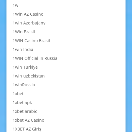
1w
1Win AZ Casino
1win Azerbajany
1Win Brasil
1WIN Casino Brasil
1win India
1WIN Official In Russia
1win Turkiye
1win uzbekistan
1winRussia
1xbet
1xbet apk
1xbet arabic
1xbet AZ Casino
1XBET AZ Giriş