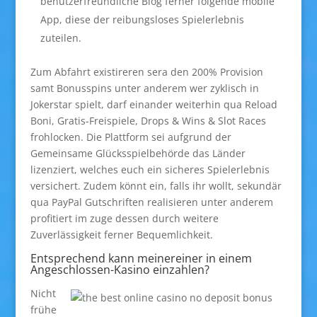
benutzerfreundliche Blog ferner folgende mobile
App, diese der reibungsloses Spielerlebnis
zuteilen.
Zum Abfahrt existireren sera den 200% Provision
samt Bonusspins unter anderem wer zyklisch in
Jokerstar spielt, darf einander weiterhin qua Reload
Boni, Gratis-Freispiele, Drops & Wins & Slot Races
frohlocken. Die Plattform sei aufgrund der
Gemeinsame Glücksspielbehörde das Länder
lizenziert, welches euch ein sicheres Spielerlebnis
versichert. Zudem könnt ein, falls ihr wollt, sekundär
qua PayPal Gutschriften realisieren unter anderem
profitiert im zuge dessen durch weitere
Zuverlässigkeit ferner Bequemlichkeit.
Entsprechend kann meinereiner in einem
Angeschlossen-Kasino einzahlen?
Nicht
frühe