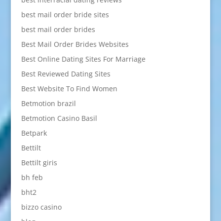
best mail order bride sites
best mail order brides
Best Mail Order Brides Websites
Best Online Dating Sites For Marriage
Best Reviewed Dating Sites
Best Website To Find Women
Betmotion brazil
Betmotion Casino Basil
Betpark
Bettilt
Bettilt giris
bh feb
bht2
bizzo casino