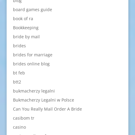
blog
board games guide
book of ra
Bookkeeping
bride by mail
brides
brides for marriage
brides online blog
bt feb
btt2
bukmacherzy legalni
Bukmacherzy Legalni w Polsce
Can You Really Mail Order A Bride
casibom tr
casino