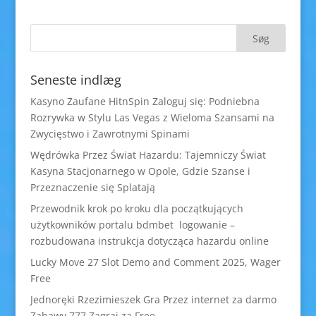
Seneste indlæg
Kasyno Zaufane HitnSpin Zaloguj się: Podniebna
Rozrywka w Stylu Las Vegas z Wieloma Szansami na
Zwycięstwo i Zawrotnymi Spinami
Wędrówka Przez Świat Hazardu: Tajemniczy Świat
Kasyna Stacjonarnego w Opole, Gdzie Szanse i
Przeznaczenie się Splatają
Przewodnik krok po kroku dla początkujących
użytkowników portalu bdmbet logowanie –
rozbudowana instrukcja dotycząca hazardu online
Lucky Move 27 Slot Demo and Comment 2025, Wager
Free
Jednoręki Rzezimieszek Gra Przez internet za darmo
Zabawy 777 Zagraj za Free