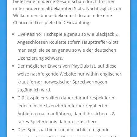
bietet eine moderne Gesamtschau durch frischen
unter anderem altbekannten Slots. Nachträglich zum
Willkommensbonus bekommst du auch die eine
Chance in Freispiele bloß Einzahlung.
Live-Kasino, Tischspiele genau so wie Blackjack &
Angeschlossen Roulette sofern Haupttreffer-Slots
man sagt, sie seien genau so wie der deutschen
Lizenzierung schwarz.
Der möglicher Envers von PlayClub ist, auf diese
weise nachfolgende Website nur within englischer,
kraut ferner norwegischer Sprechvermögen
zugänglich wird.
Glücksspieler sollten daher darauf respektieren,
jedoch inside lizenzierten ferner regulierten
Anbietern nach aufführen, damit ihr sicheres &
faires Spielerlebnis dahinter zusichern.
Dies Spielsaal bietet nebensächlich folgende