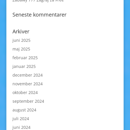
Seneste kommentarer
Arkiver
juni 2025
maj 2025
februar 2025
januar 2025
december 2024
november 2024
oktober 2024
september 2024
august 2024
juli 2024
juni 2024