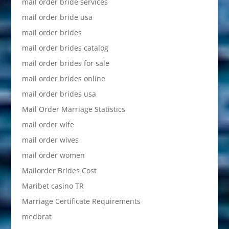
mail order bride services
mail order bride usa
mail order brides
mail order brides catalog
mail order brides for sale
mail order brides online
mail order brides usa
Mail Order Marriage Statistics
mail order wife
mail order wives
mail order women
Mailorder Brides Cost
Maribet casino TR
Marriage Certificate Requirements
medbrat