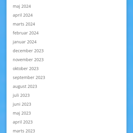
maj 2024
april 2024
marts 2024
februar 2024
januar 2024
december 2023
november 2023
oktober 2023
september 2023
august 2023
juli 2023
juni 2023
maj 2023
april 2023
marts 2023