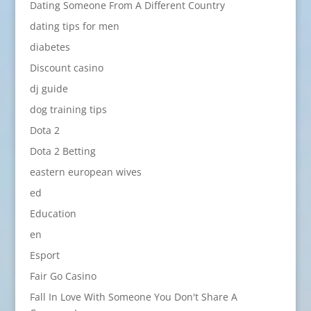
Dating Someone From A Different Country
dating tips for men
diabetes
Discount casino
dj guide
dog training tips
Dota 2
Dota 2 Betting
eastern european wives
ed
Education
en
Esport
Fair Go Casino
Fall In Love With Someone You Don't Share A