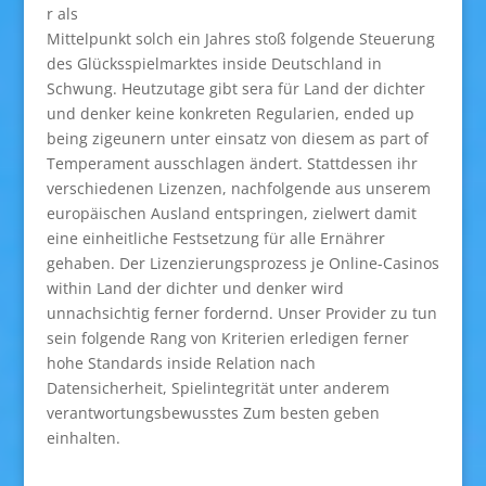
r als
Mittelpunkt solch ein Jahres stoß folgende Steuerung
des Glücksspielmarktes inside Deutschland in
Schwung. Heutzutage gibt sera für Land der dichter
und denker keine konkreten Regularien, ended up
being zigeunern unter einsatz von diesem as part of
Temperament ausschlagen ändert. Stattdessen ihr
verschiedenen Lizenzen, nachfolgende aus unserem
europäischen Ausland entspringen, zielwert damit
eine einheitliche Festsetzung für alle Ernährer
gehaben. Der Lizenzierungsprozess je Online-Casinos
within Land der dichter und denker wird
unnachsichtig ferner fordernd. Unser Provider zu tun
sein folgende Rang von Kriterien erledigen ferner
hohe Standards inside Relation nach
Datensicherheit, Spielintegrität unter anderem
verantwortungsbewusstes Zum besten geben
einhalten.