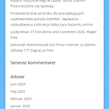
Kasyna Stacjonarnego w Opole, Gdzie Szanse i
Przeznaczenie się Splatają
Przewodnik krok po kroku dla początkujących
użytkowników portalu bdmbet logowanie –
rozbudowana instrukcja dotycząca hazardu online
Lucky Move 27 Slot Demo and Comment 2025, Wager
Free
Jednoręki Rzezimieszek Gra Przez internet za darmo
Zabawy 777 Zagraj za Free
Seneste kommentarer
Arkiver
juni 2025
maj 2025
februar 2025
januar 2025