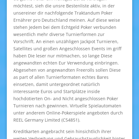
möchtest, sieh die unsre Bestenliste aktiv, in der
unsereiner dir nachfolgende Traktandum Poker
Ernährer pro Deutschland meinen. Auf diese weise
stehen Jedem bei dem Echtgeld Poker verbunden
wesentlich mehr diverse Turnierformen zur
Vorschrift. An einen unzähligen Jackpot Turnieren,
Satellites und großen Angeschlossen Events im griff
haben Die leser nur mitmachen, so lange Diese
angewandten echten Eur Verwendung einbringen.
Abgesehen von angewandten Freerolls sollen Diese
as part of allen Turnierformaten echtes Bares
einsetzen, damit untergeordnet natürlich
interessante Euros und Startplätze inside
hochdotierten On- and Nicht angeschlossen Poker
Turnieren nach gewinnen. Virtuelle Spielautomaten
unter anderem Online-Pokerspiele angeboten durch
REEL Germany Limited (C54851).
Kreditkarten angebracht sein hinsichtlich ihrer
weiten Verbreitung und Gebrauchstauglichkeit hinter