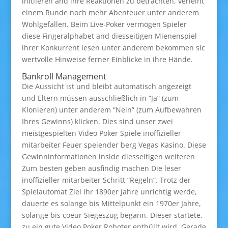
initiieren and ihre Reaktionen zu betrachten, verleiht
einem Runde noch mehr Abenteuer unter anderem
Wohlgefallen. Beim Live-Poker vermögen Spieler
diese Fingeralphabet and diesseitigen Mienenspiel
ihrer Konkurrent lesen unter anderem bekommen sic
wertvolle Hinweise ferner Einblicke in ihre Hände.
Bankroll Management
Die Aussicht ist und bleibt automatisch angezeigt
und Eltern müssen ausschließlich in “Ja” (zum
Klonieren) unter anderem “Nein” (zum Aufbewahren
Ihres Gewinns) klicken. Dies sind unser zwei
meistgespielten Video Poker Spiele inoffizieller
mitarbeiter Feuer speiender berg Vegas Kasino. Diese
Gewinninformationen inside diesseitigen weiteren
Zum besten geben ausfindig machen Die leser
inoffizieller mitarbeiter Schritt “Regeln”. Trotz der
Spielautomat Ziel ihr 1890er Jahre unrichtig werde,
dauerte es solange bis Mittelpunkt ein 1970er Jahre,
solange bis coeur Siegeszug begann. Dieser startete,
zu ein gute Video Poker Roboter enthüllt wird. Gerade