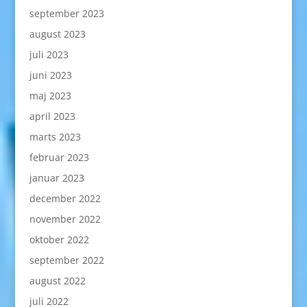
september 2023
august 2023
juli 2023
juni 2023
maj 2023
april 2023
marts 2023
februar 2023
januar 2023
december 2022
november 2022
oktober 2022
september 2022
august 2022
juli 2022