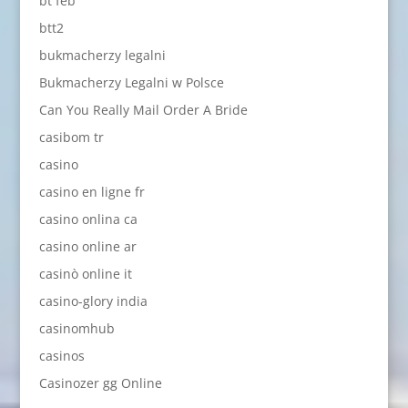
bt feb
btt2
bukmacherzy legalni
Bukmacherzy Legalni w Polsce
Can You Really Mail Order A Bride
casibom tr
casino
casino en ligne fr
casino onlina ca
casino online ar
casinò online it
casino-glory india
casinomhub
casinos
Casinozer gg Online