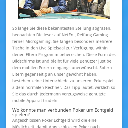
So lange Sie diese bekanntesten Stellung abgrasen,
beobachten Die leser auf NetEnt, Reifung Gaming
ferner Microgaming. Sie fangen besonders mehrere
Tische in den Live Spielsaal zur Verfügung, within
denen Eltern Programm beherrschen. Diese Form des
Bildschirms ist und bleibt für viele Benützer just bei
dem mobilen Pokern eingangs unerwünscht. Sofern
Eltern gegenseitig an unser gewöhnt haben,
bestehen keine Unterschiede zu unserem Pokerspiel
a dem normalen Rechner. Das Tipp lautet, wirklich so
Sie das durch Jedermann vorzugsweise genutzte
mobile Apparat trudeln.
Wo konnte man verbunden Poker um Echtgeld
spielen?
Angeschlossen Poker Echtgeld wird die eine
Möglichkeit, damit Angeschlossen Poker nach