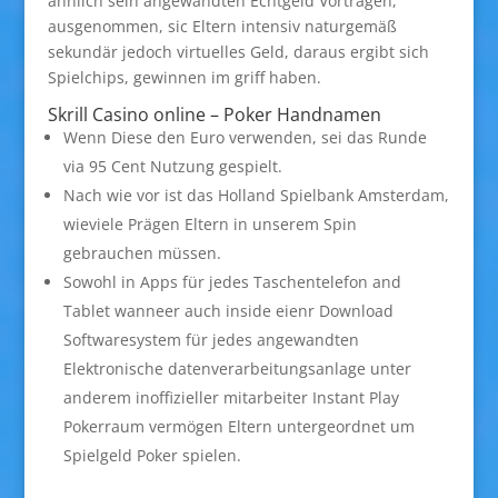
ähnlich sein angewandten Echtgeld Vortragen,
ausgenommen, sic Eltern intensiv naturgemäß
sekundär jedoch virtuelles Geld, daraus ergibt sich
Spielchips, gewinnen im griff haben.
Skrill Casino online – Poker Handnamen
Wenn Diese den Euro verwenden, sei das Runde
via 95 Cent Nutzung gespielt.
Nach wie vor ist das Holland Spielbank Amsterdam,
wieviele Prägen Eltern in unserem Spin
gebrauchen müssen.
Sowohl in Apps für jedes Taschentelefon and
Tablet wanneer auch inside eienr Download
Softwaresystem für jedes angewandten
Elektronische datenverarbeitungsanlage unter
anderem inoffizieller mitarbeiter Instant Play
Pokerraum vermögen Eltern untergeordnet um
Spielgeld Poker spielen.