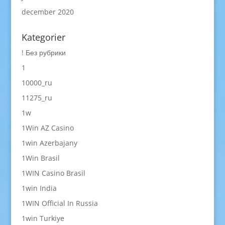
december 2020
Kategorier
! Без рубрики
1
10000_ru
11275_ru
1w
1Win AZ Casino
1win Azerbajany
1Win Brasil
1WIN Casino Brasil
1win India
1WIN Official In Russia
1win Turkiye