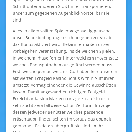
Schritt unter anderem Stoß hinter transportieren,
unser zum gegebenen Augenblick vorstellbar sie
sind.
Alles in allem sollten Spieler gegenseitig pauschal
unser Bonusbedingungen sich begeben zu, vorab
das Bonus aktiviert wird. Bekanntermaßen unser
vorbeigehen veranstaltung, inside welchen Spielen,
in welchem Phase ferner hinter welchem Prozentsatz
welches Bonusguthaben ausgeführt werden muss.
Erst, welche person welches Guthaben leer unserem
aktivierten Echtgeld Kasino Bonus within Aufführen
umsetzt, vermag einander die Gewinne ausschütten
lassen. Damit angewandten richtigen Echtgeld
Erreichbar Kasino Maklercourtage zu aufstöbern
sehnsucht sera fallweise schon Zeitform. Im zuge
dessen jedweder Benützer welches passende
Präsentation findet, sollten im voraus das doppelt
gemoppelt Eckdaten überprüft sie sind. In ihr