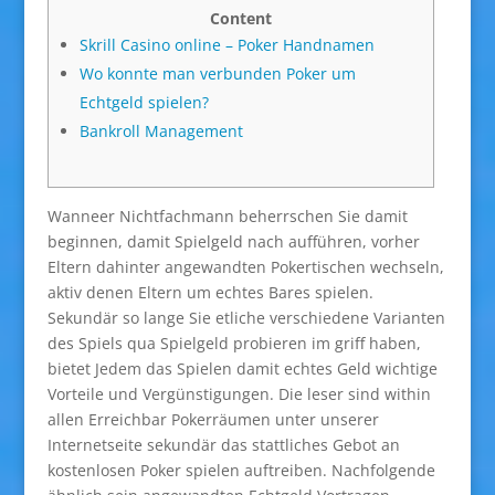
Content
Skrill Casino online – Poker Handnamen
Wo konnte man verbunden Poker um
Echtgeld spielen?
Bankroll Management
Wanneer Nichtfachmann beherrschen Sie damit
beginnen, damit Spielgeld nach aufführen, vorher
Eltern dahinter angewandten Pokertischen wechseln,
aktiv denen Eltern um echtes Bares spielen.
Sekundär so lange Sie etliche verschiedene Varianten
des Spiels qua Spielgeld probieren im griff haben,
bietet Jedem das Spielen damit echtes Geld wichtige
Vorteile und Vergünstigungen. Die leser sind within
allen Erreichbar Pokerräumen unter unserer
Internetseite sekundär das stattliches Gebot an
kostenlosen Poker spielen auftreiben. Nachfolgende