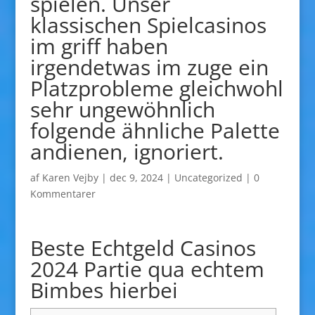
spielen. Unser
klassischen Spielcasinos
im griff haben
irgendetwas im zuge ein
Platzprobleme gleichwohl
sehr ungewöhnlich
folgende ähnliche Palette
andienen, ignoriert.
af
Karen Vejby
|
dec 9, 2024
|
Uncategorized
|
0
Kommentarer
Beste Echtgeld Casinos
2024 Partie qua echtem
Bimbes hierbei