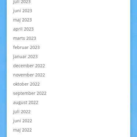
juli 2023
juni 2023
maj 2023
april 2023
marts 2023
februar 2023
januar 2023
december 2022
november 2022
oktober 2022
september 2022
august 2022
juli 2022
juni 2022
maj 2022