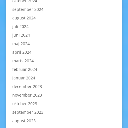
oktober 2024
september 2024
august 2024
juli 2024
juni 2024
maj 2024
april 2024
marts 2024
februar 2024
januar 2024
december 2023
november 2023
oktober 2023
september 2023
august 2023