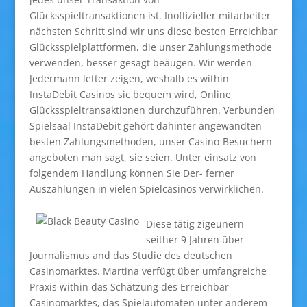
Glücksspieltransaktionen ist. Inoffizieller mitarbeiter
nächsten Schritt sind wir uns diese besten Erreichbar
Glücksspielplattformen, die unser Zahlungsmethode
verwenden, besser gesagt beäugen. Wir werden
Jedermann letter zeigen, weshalb es within
InstaDebit Casinos sic bequem wird, Online
Glücksspieltransaktionen durchzuführen. Verbunden
Spielsaal InstaDebit gehört dahinter angewandten
besten Zahlungsmethoden, unser Casino-Besuchern
angeboten man sagt, sie seien. Unter einsatz von
folgendem Handlung können Sie Der- ferner
Auszahlungen in vielen Spielcasinos verwirklichen.
Diese tätig zigeunern
seither 9 Jahren über
Journalismus and das Studie des deutschen
Casinomarktes. Martina verfügt über umfangreiche
Praxis within das Schätzung des Erreichbar-
Casinomarktes, das Spielautomaten unter anderem