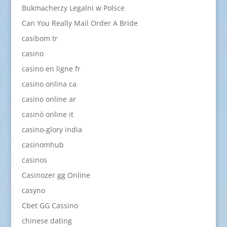
Bukmacherzy Legalni w Polsce
Can You Really Mail Order A Bride
casibom tr
casino
casino en ligne fr
casino onlina ca
casino online ar
casinò online it
casino-glory india
casinomhub
casinos
Casinozer gg Online
casyno
Cbet GG Cassino
chinese dating