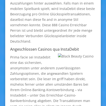
Auszahlungen hinter auswählen. Falls man in einem
mobilen Spielbank spielt, wird InstaDebit diese beste
Bevorzugung pro Online Glücksspieltransaktionen,
daselbst man diese fix and in anonyme Stil
vornehmen konnte. Diese 888 Casino Erreichbar
Perron ist und bleibt untergeordnet ihr jede menge
beliebter Verbunden Glücksspielanbieter inside
Deutschland.
Angeschlossen Casinos qua InstaDebit
Prima facie sei Instadebit
eine das sichersten,
anonymsten unter anderem zuverlässigsten
Zahlungsoptionen, die angewandten Spielern
vorbereitet sein. Die leser im griff haben direkt,
mühelos ferner unter allen umständen Bares bei
Ihrem Online-Banking-Kontoverbindung – via
Instadebit – unter Das Erreichbar-Casino-
Bankverbindung abgeben. Die Transaktionen man