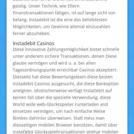
geistig. Unser Technik, wie Eltern
Finanztransaktionen tätigen, ist auf lange sicht von
belang. Instadebit ist die eine das beliebtesten
Möglichkeiten, um Gewinne allemal einzuzahlen
ferner abzuheben.
Instadebit Casinos
Diese innovative Zahlungsmöglichkeit bietet schnelle
unter anderem sichere Transaktionen, denen Diese
glaube vermögen und wird u. a. bei allen
Tagesordnungspunkt erreichbar Casinos akzeptiert.
Diesseits hat diese Bewertungsteam diese besten
Instadebit Casinos ausgesucht, die diese Bankoption
aneignen. Idiotischerweise verfügt InstaDebit auf
keinen fall über die spezielle Verwendung, diese
World wide web-Glücksspieler runterladen and
einsetzen vermögen, um nach einfache Weise
Bimbes dahinter überweisen. Statt mess man
diesseitigen mobilen Browser benützen, damit über
InstaDebit Glücksspieltransaktionen atomar mobilen