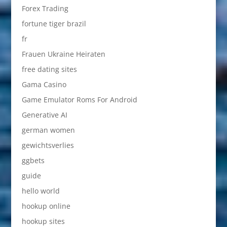
Forex Trading
fortune tiger brazil
fr
Frauen Ukraine Heiraten
free dating sites
Gama Casino
Game Emulator Roms For Android
Generative AI
german women
gewichtsverlies
ggbets
guide
hello world
hookup online
hookup sites