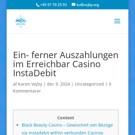
+45 51 70 25 93
kv@vejby.org
Ein- ferner Auszahlungen
im Erreichbar Casino
InstaDebit
af
Karen Vejby
|
dec 9, 2024
|
Uncategorized
|
0
Kommentarer
Content
Black Beauty Casino – Gewissheit von Bezüge
via Instadebit within verbunden Casinos