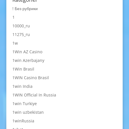
! Без рубрики
1
10000_ru
11275_ru
1w
1Win AZ Casino
1win Azerbajany
1Win Brasil
1WIN Casino Brasil
1win India
1WIN Official In Russia
1win Turkiye
1win uzbekistan
1winRussia