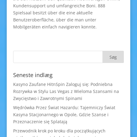
Kundensupport und umfangreiche Boni. 888
Spielsaal besitzt über die eine aktuelle
Benutzeroberfläche, über die man unter
Mobilgeräten einfach navigieren konnte.
Seneste indlæg
Kasyno Zaufane HitnSpin Zaloguj się: Podniebna
Rozrywka w Stylu Las Vegas z Wieloma Szansami na
Zwycięstwo i Zawrotnymi Spinami
Wędrówka Przez Świat Hazardu: Tajemniczy Świat
Kasyna Stacjonarnego w Opole, Gdzie Szanse i
Przeznaczenie się Splatają
Przewodnik krok po kroku dla początkujących