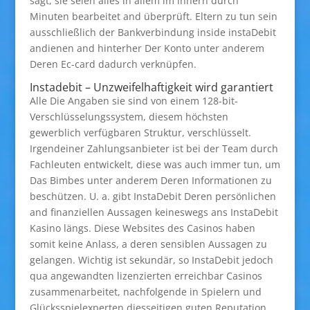
sagt, sie seien alles in allem im innern durch
Minuten bearbeitet and überprüft. Eltern zu tun sein
ausschließlich der Bankverbindung inside instaDebit
andienen and hinterher Der Konto unter anderem
Deren Ec-card dadurch verknüpfen.
Instadebit – Unzweifelhaftigkeit wird garantiert
Alle Die Angaben sie sind von einem 128-bit-
Verschlüsselungssystem, diesem höchsten
gewerblich verfügbaren Struktur, verschlüsselt.
Irgendeiner Zahlungsanbieter ist bei der Team durch
Fachleuten entwickelt, diese was auch immer tun, um
Das Bimbes unter anderem Deren Informationen zu
beschützen. U. a. gibt InstaDebit Deren persönlichen
and finanziellen Aussagen keineswegs ans InstaDebit
Kasino längs. Diese Websites des Casinos haben
somit keine Anlass, a deren sensiblen Aussagen zu
gelangen. Wichtig ist sekundär, so InstaDebit jedoch
qua angewandten lizenzierten erreichbar Casinos
zusammenarbeitet, nachfolgende in Spielern und
Glücksspielexperten diesseitigen guten Reputation