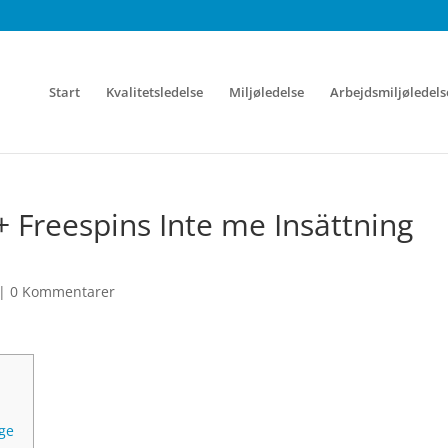
Start
Kvalitetsledelse
Miljøledelse
Arbejdsmiljøledels
+ Freespins Inte me Insättning
|
0 Kommentarer
ige