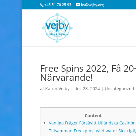
+45 51 70 25 93
kv@vejby.org
Free Spins 2022, Få 20
Närvarande!
af
Karen Vejby
|
dec 28, 2024
|
Uncategorized
Content
Vanliga Frågor Försåvitt Utländska Casinon
Tillsamman Freespins: wild water Slot rigt