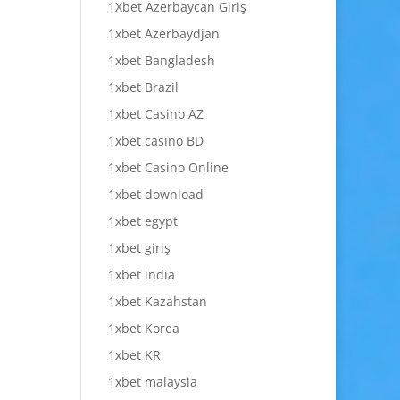
1Xbet Azerbaycan Giriş
1xbet Azerbaydjan
1xbet Bangladesh
1xbet Brazil
1xbet Casino AZ
1xbet casino BD
1xbet Casino Online
1xbet download
1xbet egypt
1xbet giriş
1xbet india
1xbet Kazahstan
1xbet Korea
1xbet KR
1xbet malaysia