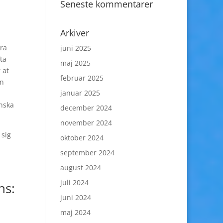
Seneste kommentarer
Arkiver
dra
juni 2025
ta
maj 2025
 at
februar 2025
an
januar 2025
enska
december 2024
november 2024
 sig
oktober 2024
september 2024
august 2024
juli 2024
ns:
juni 2024
maj 2024