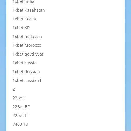
1xbet india
1xbet Kazahstan
1xbet Korea
1xbet KR
1xbet malaysia
1xbet Morocco
1xbet qeydiyyat
1xbet russia
1xbet Russian
1xbet russian1
2
22bet
22Bet BD
22bet IT
7400_ru