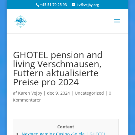
+45 51 70 25 93
kv@vejby.org
GHOTEL pension and
living Verschmausen,
Futtern aktualisierte
Preise pro 2024
af
Karen Vejby
|
dec 9, 2024
|
Uncategorized
|
0
Kommentarer
Content
Nextgen gaming Casino -Spiele | GHOTEL