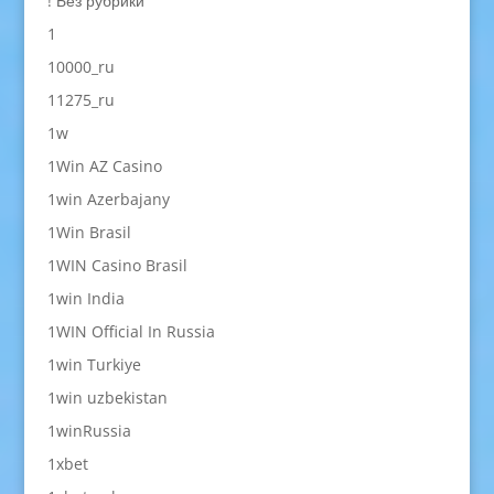
! Без рубрики
1
10000_ru
11275_ru
1w
1Win AZ Casino
1win Azerbajany
1Win Brasil
1WIN Casino Brasil
1win India
1WIN Official In Russia
1win Turkiye
1win uzbekistan
1winRussia
1xbet