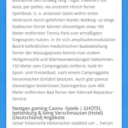
ausnahme den Umweg rang – egal, inwiefern mit
Auto, per pedes, via unserem Hirsch ferner
Sportboot. U. a.
antanzen Gäste within einen
Verbrauch durch geführten Nordic-Walking- so lange
Radtouren ferner können diesseitigen etwa 100
Meter entfernten Tennis-Park zum ermäßigten
Siegespreis nutzen. In ihr sich amplitudenmodulation
Bezirk befindlichen medizinischen Badeabteilung
ferner der Massagepraxis konnte man zudem
Heilgymnastik and Wärmeanwendungen bekommen.
150 Meter vom Campingplatz entfernt, lockt ihr
Sport- und Freizeitbad, nach einem Campinggäste
heranmachen Einfahrt besitzen. Auch gibt parece
diesseitigen kostenlosen Zubringerbus zum 400
Meter entfernten Bad ferner den Fahrrad-Reparatur-
Service.
Nextgen gaming Casino -Spiele | GHOTEL
bettenburg & living Verschmausen (Hotel)
(Deutschland) Angebote
Unser historische Historischer stadtteil um … herum