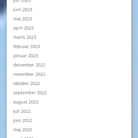
juli 2023
juni 2023
maj 2023
april 2023
marts 2023
februar 2023
januar 2023
december 2022
november 2022
oktober 2022
september 2022
august 2022
juli 2022
juni 2022
maj 2022