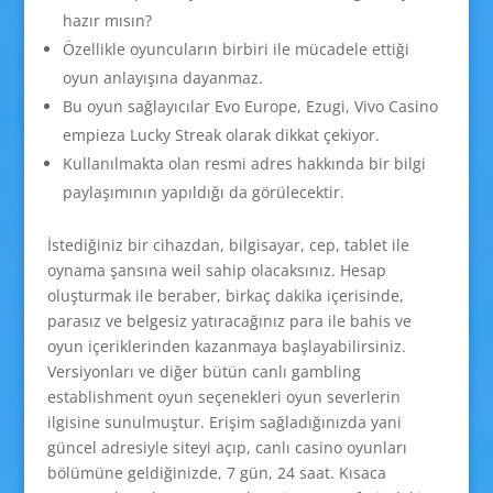
hazır mısın?
Özellikle oyuncuların birbiri ile mücadele ettiği
oyun anlayışına dayanmaz.
Bu oyun sağlayıcılar Evo Europe, Ezugi, Vivo Casino
empieza Lucky Streak olarak dikkat çekiyor.
Kullanılmakta olan resmi adres hakkında bir bilgi
paylaşımının yapıldığı da görülecektir.
İstediğiniz bir cihazdan, bilgisayar, cep, tablet ile
oynama şansına weil sahip olacaksınız. Hesap
oluşturmak ile beraber, birkaç dakika içerisinde,
parasız ve belgesiz yatıracağınız para ile bahis ve
oyun içeriklerinden kazanmaya başlayabilirsiniz.
Versiyonları ve diğer bütün canlı gambling
establishment oyun seçenekleri oyun severlerin
ilgisine sunulmuştur. Erişim sağladığınızda yani
güncel adresiyle siteyi açıp, canlı casino oyunları
bölümüne geldiğinizde, 7 gün, 24 saat. Kısaca