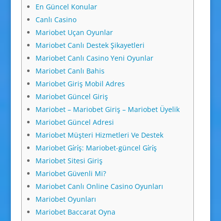
En Güncel Konular
Canlı Casino
Mariobet Uçan Oyunlar
Mariobet Canlı Destek Şikayetleri
Mariobet Canlı Casino Yeni Oyunlar
Mariobet Canlı Bahis
Mariobet Giriş Mobil Adres
Mariobet Güncel Giriş
Mariobet – Mariobet Giriş – Mariobet Üyelik
Mariobet Güncel Adresi
Mariobet Müşteri Hizmetleri Ve Destek
Mariobet Gi̇ri̇ş: Mariobet-güncel Gi̇ri̇ş
Mariobet Sitesi Giriş
Mariobet Güvenli Mi?
Mariobet Canlı Online Casino Oyunları
Mariobet Oyunları
Mariobet Baccarat Oyna