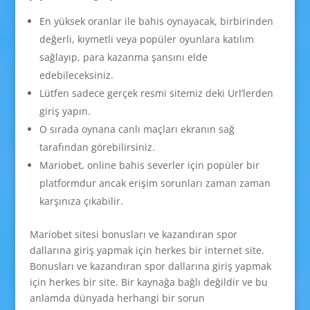
En yüksek oranlar ile bahis oynayacak, birbirinden
değerli, kıymetli veya popüler oyunlara katılım
sağlayıp, para kazanma şansını elde
edebileceksiniz.
Lütfen sadece gerçek resmi sitemiz deki Url’lerden
giriş yapın.
O sırada oynana canlı maçları ekranın sağ
tarafından görebilirsiniz.
Mariobet, online bahis severler için popüler bir
platformdur ancak erişim sorunları zaman zaman
karşınıza çıkabilir.
Mariobet sitesi bonusları ve kazandıran spor
dallarına giriş yapmak için herkes bir internet site.
Bonusları ve kazandıran spor dallarına giriş yapmak
için herkes bir site. Bir kaynağa bağlı değildir ve bu
anlamda dünyada herhangi bir sorun