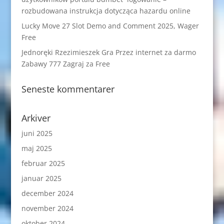
rozbudowana instrukcja dotycząca hazardu online
Lucky Move 27 Slot Demo and Comment 2025, Wager
Free
Jednoręki Rzezimieszek Gra Przez internet za darmo
Zabawy 777 Zagraj za Free
Seneste kommentarer
Arkiver
juni 2025
maj 2025
februar 2025
januar 2025
december 2024
november 2024
oktober 2024