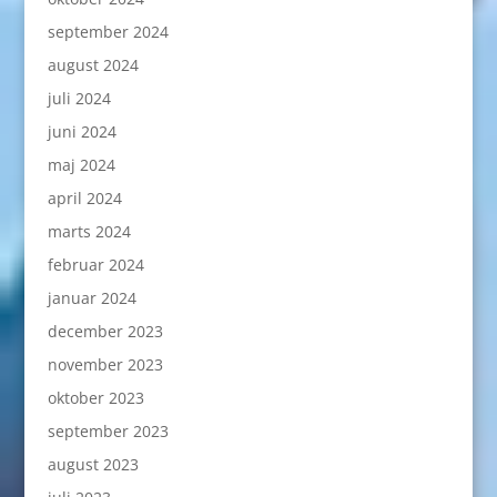
september 2024
august 2024
juli 2024
juni 2024
maj 2024
april 2024
marts 2024
februar 2024
januar 2024
december 2023
november 2023
oktober 2023
september 2023
august 2023