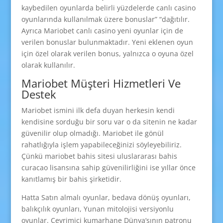
kaybedilen oyunlarda belirli yüzdelerde canlı casino
oyunlarında kullanılmak üzere bonuslar” “dağıtılır.
Ayrıca Mariobet canlı casino yeni oyunlar için de
verilen bonuslar bulunmaktadır. Yeni eklenen oyun
için özel olarak verilen bonus, yalnızca o oyuna özel
olarak kullanılır.
Mariobet Müşteri Hizmetleri Ve
Destek
Mariobet ismini ilk defa duyan herkesin kendi
kendisine sorduğu bir soru var o da sitenin ne kadar
güvenilir olup olmadığı. Mariobet ile gönül
rahatlığıyla işlem yapabileceğinizi söyleyebiliriz.
Çünkü mariobet bahis sitesi uluslararası bahis
curacao lisansına sahip güvenilirliğini ise yıllar önce
kanıtlamış bir bahis şirketidir.
Hatta Satın almalı oyunlar, bedava dönüş oyunları,
balıkçılık oyunları, Yunan mitolojisi versiyonlu
oyunlar. Çevrimiçi kumarhane Dünya’sının patronu