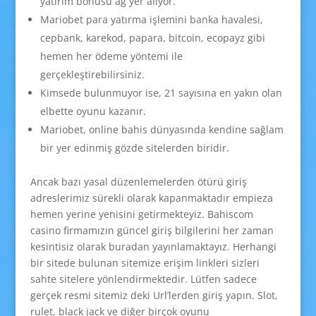
yatırım bonusu ag yer alıyor.
Mariobet para yatırma işlemini banka havalesi,
cepbank, karekod, papara, bitcoin, ecopayz gibi
hemen her ödeme yöntemi ile
gerçekleştirebilirsiniz.
Kimsede bulunmuyor ise, 21 sayısına en yakın olan
elbette oyunu kazanır.
Mariobet, online bahis dünyasında kendine sağlam
bir yer edinmiş gözde sitelerden biridir.
Ancak bazı yasal düzenlemelerden ötürü giriş
adreslerimiz sürekli olarak kapanmaktadır empieza
hemen yerine yenisini getirmekteyiz. Bahiscom
casino firmamızın güncel giriş bilgilerini her zaman
kesintisiz olarak buradan yayınlamaktayız. Herhangi
bir sitede bulunan sitemize erişim linkleri sizleri
sahte sitelere yönlendirmektedir. Lütfen sadece
gerçek resmi sitemiz deki Url’lerden giriş yapın. Slot,
rulet, black jack ve diğer birçok oyunu