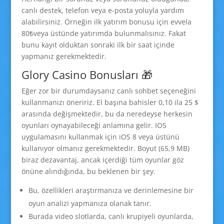
canlı destek, telefon veya e-posta yoluyla yardım
alabilirsiniz. Örneğin ilk yatırım bonusu için evvela
80₺veya üstünde yatırımda bulunmalısınız. Fakat
bunu kayıt olduktan sonraki ilk bir saat içinde
yapmanız gerekmektedir.
Glory Casino Bonusları 🎁
Eğer zor bir durumdaysanız canlı sohbet seçeneğini
kullanmanızı öneririz. El başına bahisler 0,10 ila 25 $
arasında değişmektedir, bu da neredeyse herkesin
oyunları oynayabileceği anlamına gelir. IOS
uygulamasını kullanmak için iOS 8 veya üstünü
kullanıyor olmanız gerekmektedir. Boyut (65,9 MB)
biraz dezavantaj, ancak içerdiği tüm oyunlar göz
önüne alındığında, bu beklenen bir şey.
Bu, özellikleri araştırmanıza ve derinlemesine bir
oyun analizi yapmanıza olanak tanır.
Burada video slotlarda, canlı krupiyeli oyunlarda,