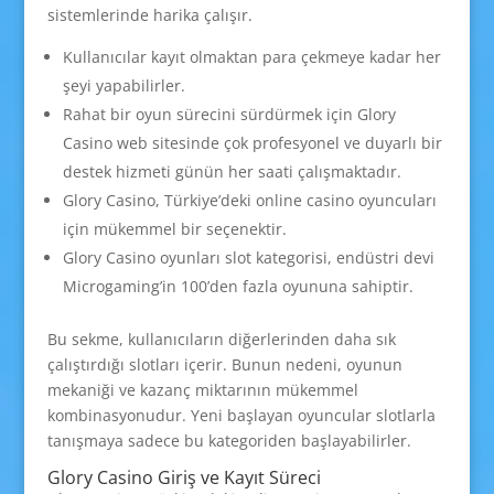
sistemlerinde harika çalışır.
Kullanıcılar kayıt olmaktan para çekmeye kadar her
şeyi yapabilirler.
Rahat bir oyun sürecini sürdürmek için Glory
Casino web sitesinde çok profesyonel ve duyarlı bir
destek hizmeti günün her saati çalışmaktadır.
Glory Casino, Türkiye’deki online casino oyuncuları
için mükemmel bir seçenektir.
Glory Casino oyunları slot kategorisi, endüstri devi
Microgaming’in 100’den fazla oyununa sahiptir.
Bu sekme, kullanıcıların diğerlerinden daha sık
çalıştırdığı slotları içerir. Bunun nedeni, oyunun
mekaniği ve kazanç miktarının mükemmel
kombinasyonudur. Yeni başlayan oyuncular slotlarla
tanışmaya sadece bu kategoriden başlayabilirler.
Glory Casino Giriş ve Kayıt Süreci