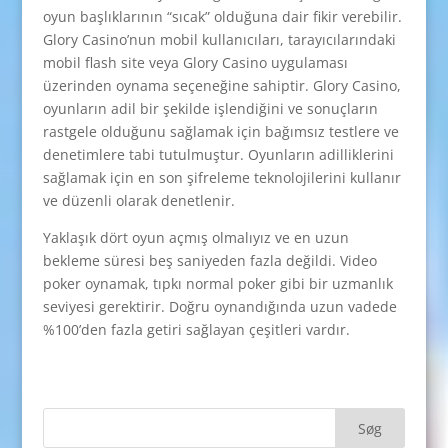
oyun başlıklarının “sıcak” olduğuna dair fikir verebilir.
Glory Casino’nun mobil kullanıcıları, tarayıcılarındaki
mobil flash site veya Glory Casino uygulaması
üzerinden oynama seçeneğine sahiptir. Glory Casino,
oyunların adil bir şekilde işlendiğini ve sonuçların
rastgele olduğunu sağlamak için bağımsız testlere ve
denetimlere tabi tutulmuştur. Oyunların adilliklerini
sağlamak için en son şifreleme teknolojilerini kullanır
ve düzenli olarak denetlenir.
Yaklaşık dört oyun açmış olmalıyız ve en uzun
bekleme süresi beş saniyeden fazla değildi. Video
poker oynamak, tıpkı normal poker gibi bir uzmanlık
seviyesi gerektirir. Doğru oynandığında uzun vadede
%100’den fazla getiri sağlayan çeşitleri vardır.