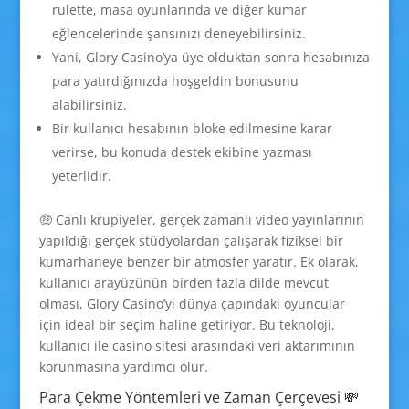
rulette, masa oyunlarında ve diğer kumar
eğlencelerinde şansınızı deneyebilirsiniz.
Yani, Glory Casino’ya üye olduktan sonra hesabınıza
para yatırdığınızda hoşgeldin bonusunu
alabilirsiniz.
Bir kullanıcı hesabının bloke edilmesine karar
verirse, bu konuda destek ekibine yazması
yeterlidir.
🤑 Canlı krupiyeler, gerçek zamanlı video yayınlarının
yapıldığı gerçek stüdyolardan çalışarak fiziksel bir
kumarhaneye benzer bir atmosfer yaratır. Ek olarak,
kullanıcı arayüzünün birden fazla dilde mevcut
olması, Glory Casino’yi dünya çapındaki oyuncular
için ideal bir seçim haline getiriyor. Bu teknoloji,
kullanıcı ile casino sitesi arasındaki veri aktarımının
korunmasına yardımcı olur.
Para Çekme Yöntemleri ve Zaman Çerçevesi 💸