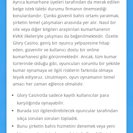
Ayrıca kumarhane üyeleri tarafından da merak edilen
belge istek talebi durumu firmanın önemsediği
konulardandır. Çünkü güvenli bahis ortamı yaratmak,
şirketin temel çalışmaları arasında yer alır. Nasıl bir
site veya diğer bilgileri araştırılan kumarhanenin
KVKK ilkeleriyle çalışması da beğenilmektedir. Özetle
Glory Casino, geniş bir oyuncu yelpazesine hitap
eden, güvenilir ve kullanıcı dostu bir online
kumarhanesi gibi görünmektedir. Ancak, tüm kumar
türlerinde olduğu gibi, oyuncuları sorumlu bir şekilde
kumar oynamaya ve ilgili risklerin farkında olmaya
teşvik ediyoruz. Unutmayın, oyun oynamanın temel
amacı her zaman eğlence olmalıdır.
Glory Casino’da sadece kayıtlı kullanıcılar para
karşılığında oynayabilir.
Burada sizi ilgilendirebilecek oyuncular tarafından
sıkça sorulan soruları topladık.
Bunu şirketin bahis hizmetini denemek veya yeni