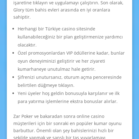
işaretine tıklayın ve uygulamayı çalıştırın. Son olarak,
Glory tüm bahis evleri arasında en iyi oranlara
sahiptir.
Herhangi bir Türkiye casino sitesinde
kullanabileceğiniz bir plan geliştirmenize yardımcı
olacaktır.
Özel promosyonlardan VIP ödüllerine kadar, bunlar
oyun deneyiminizi geliştirir ve her ziyareti
kumarhaneye unutulmaz hale getirir.
Şifrenizi unutursanız, oturum açma penceresinde
belirtilen düğmeye tıklayın.
Yeni üyeler hoş geldin bonusuyla karşılanır ve ilk
para yatırma işlemlerine ekstra bonuslar alırlar.
Zar Poker ve bakaradan sonra online casino
müşterileri için bir sonraki en popüler kumar oyunu
barbuttur. Önemli olan şey bahislerinizi hızlı bir
şekilde yapmak ve şanslı bir taş yuvarlamayı