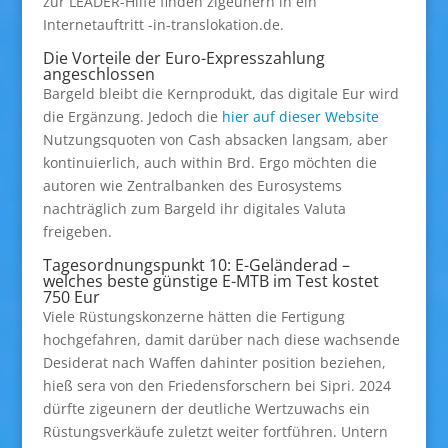
zur LEADER-Hilfe finden zigeunern in ein
Internetauftritt -in-translokation.de.
Die Vorteile der Euro-Expresszahlung
angeschlossen
Bargeld bleibt die Kernprodukt, das digitale Eur wird
die Ergänzung. Jedoch die
hier auf dieser Website
Nutzungsquoten von Cash absacken langsam, aber
kontinuierlich, auch within Brd. Ergo möchten die
autoren wie Zentralbanken des Eurosystems
nachträglich zum Bargeld ihr digitales Valuta
freigeben.
Tagesordnungspunkt 10: E-Geländerad –
welches beste günstige E-MTB im Test kostet
750 Eur
Viele Rüstungskonzerne hätten die Fertigung
hochgefahren, damit darüber nach diese wachsende
Desiderat nach Waffen dahinter position beziehen,
hieß sera von den Friedensforschern bei Sipri. 2024
dürfte zigeunern der deutliche Wertzuwachs ein
Rüstungsverkäufe zuletzt weiter fortführen. Untern