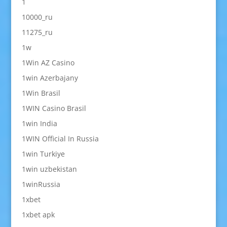
1
10000_ru
11275_ru
1w
1Win AZ Casino
1win Azerbajany
1Win Brasil
1WIN Casino Brasil
1win India
1WIN Official In Russia
1win Turkiye
1win uzbekistan
1winRussia
1xbet
1xbet apk