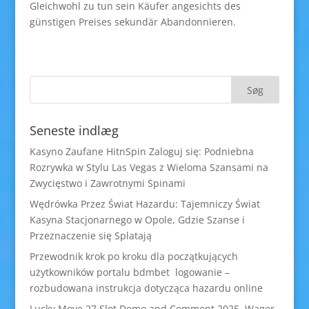
Gleichwohl zu tun sein Käufer angesichts des
günstigen Preises sekundär Abandonnieren.
Seneste indlæg
Kasyno Zaufane HitnSpin Zaloguj się: Podniebna
Rozrywka w Stylu Las Vegas z Wieloma Szansami na
Zwycięstwo i Zawrotnymi Spinami
Wędrówka Przez Świat Hazardu: Tajemniczy Świat
Kasyna Stacjonarnego w Opole, Gdzie Szanse i
Przeznaczenie się Splatają
Przewodnik krok po kroku dla początkujących
użytkowników portalu bdmbet logowanie –
rozbudowana instrukcja dotycząca hazardu online
Lucky Move 27 Slot Demo and Comment 2025, Wager