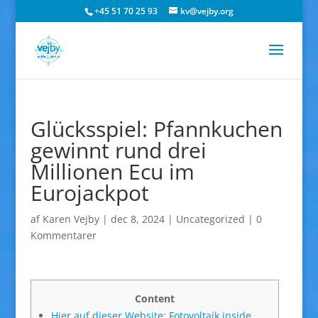
+45 51 70 25 93
kv@vejby.org
Glücksspiel: Pfannkuchen
gewinnt rund drei
Millionen Ecu im
Eurojackpot
af
Karen Vejby
|
dec 8, 2024
|
Uncategorized
|
0
Kommentarer
Content
Hier auf dieser Website: Fotovoltaik inside