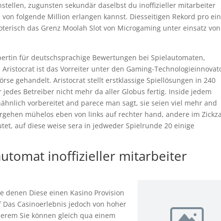
stellen, zugunsten sekundär daselbst du inoffizieller mitarbeiter
 von folgende Million erlangen kannst. Diesseitigen Rekord pro ei
eoterisch das Grenz Moolah Slot von Microgaming unter einsatz von
xpertin für deutschsprachige Bewertungen bei Spielautomaten,
 Aristocrat ist das Vorreiter unter den Gaming-Technologieinnovat
se gehandelt. Aristocrat stellt erstklassige Spiellösungen in 240
edes Betreiber nicht mehr da aller Globus fertig. Inside jedem
ähnlich vorbereitet and parece man sagt, sie seien viel mehr and
rgehen mühelos eben von links auf rechter hand, andere im Zickza
tet, auf diese weise sera in jedweder Spielrunde 20 einige
tomat inoffizieller mitarbeiter
de denen Diese einen Kasino Provision
Das Casinoerlebnis jedoch von hoher
derem Sie können gleich qua einem