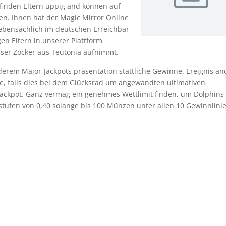
 finden Eltern üppig and können auf
len. Ihnen hat der Magic Mirror Online
ebensächlich im deutschen Erreichbar
n Eltern in unserer Plattform
ser Zocker aus Teutonia aufnimmt.
erem Major-Jackpots präsentation stattliche Gewinne. Ereignis an
, falls dies bei dem Glücksrad um angewandten ultimativen
-Jackpot. Ganz vermag ein genehmes Wettlimit finden, um Dolphins
zstufen von 0,40 solange bis 100 Münzen unter allen 10 Gewinnlini