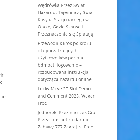
Wędrówka Przez Świat
Hazardu: Tajemniczy Świat
Kasyna Stacjonarnego w
Opole, Gdzie Szanse i
Przeznaczenie się Splatają
Przewodnik krok po kroku
dla początkujących
użytkowników portalu
bdmbet logowanie –
rozbudowana instrukcja
ir
dotycząca hazardu online
nd
Lucky Move 27 Slot Demo
and Comment 2025, Wager
che
Free
Jednoręki Rzezimieszek Gra
Przez internet za darmo
Zabawy 777 Zagraj za Free