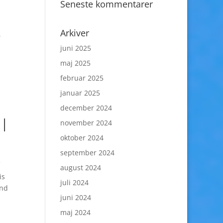
Seneste kommentarer
Arkiver
,
juni 2025
maj 2025
februar 2025
januar 2025
december 2024
 |
november 2024
oktober 2024
september 2024
august 2024
is
juli 2024
and
juni 2024
maj 2024