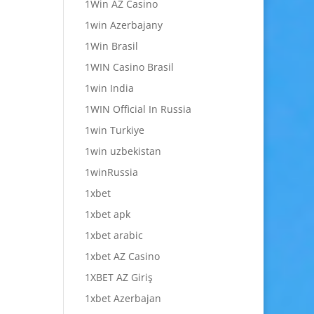
1Win AZ Casino
1win Azerbajany
1Win Brasil
1WIN Casino Brasil
1win India
1WIN Official In Russia
1win Turkiye
1win uzbekistan
1winRussia
1xbet
1xbet apk
1xbet arabic
1xbet AZ Casino
1XBET AZ Giriş
1xbet Azerbajan