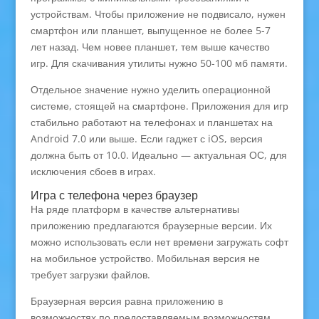
устройствам. Чтобы приложение не подвисало, нужен
смартфон или планшет, выпущенное не более 5-7
лет назад. Чем новее планшет, тем выше качество
игр. Для скачивания утилиты нужно 50-100 мб памяти.
Отдельное значение нужно уделить операционной
системе, стоящей на смартфоне. Приложения для игр
стабильно работают на телефонах и планшетах на
Android 7.0 или выше. Если гаджет с iOS, версия
должна быть от 10.0. Идеально — актуальная ОС, для
исключения сбоев в играх.
Игра с телефона через браузер
На ряде платформ в качестве альтернативы
приложению предлагаются браузерные версии. Их
можно использовать если нет времени загружать софт
на мобильное устройство. Мобильная версия не
требует загрузки файлов.
Браузерная версия равна приложению в
возможностях по предоставляемым возможностям.