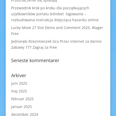
Przeznaczenie się Splatają
Przewodnik krok po kroku dla początkujących
użytkowników portalu bdmbet logowanie –
rozbudowana instrukcja dotycząca hazardu online
Lucky Move 27 Slot Demo and Comment 2025, Wager
Free
Jednoręki Rzezimieszek Gra Przez internet za darmo
Zabawy 777 Zagraj za Free
Seneste kommentarer
Arkiver
juni 2025
maj 2025
februar 2025
januar 2025
december 2024