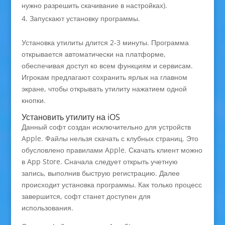
нужно разрешить скачивание в настройках).
Запускают установку программы.
Установка утилиты длится 2-3 минуты. Программа
открывается автоматически на платформе,
обеспечивая доступ ко всем функциям и сервисам.
Игрокам предлагают сохранить ярлык на главном
экране, чтобы открывать утилиту нажатием одной
кнопки.
Установить утилиту на iOS
Данный софт создан исключительно для устройств
Apple. Файлы нельзя скачать с клубных страниц. Это
обусловлено правилами Apple. Скачать клиент можно
в App Store. Сначала следует открыть учетную
запись, выполнив быструю регистрацию. Далее
происходит установка программы. Как только процесс
завершится, софт станет доступен для
использования.