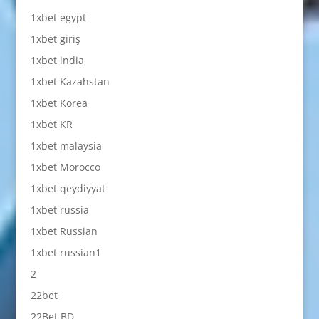
1xbet egypt
1xbet giriş
1xbet india
1xbet Kazahstan
1xbet Korea
1xbet KR
1xbet malaysia
1xbet Morocco
1xbet qeydiyyat
1xbet russia
1xbet Russian
1xbet russian1
2
22bet
22Bet BD