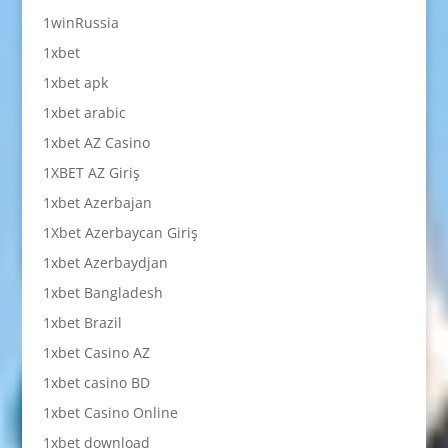
1winRussia
1xbet
1xbet apk
1xbet arabic
1xbet AZ Casino
1XBET AZ Giriş
1xbet Azerbajan
1Xbet Azerbaycan Giriş
1xbet Azerbaydjan
1xbet Bangladesh
1xbet Brazil
1xbet Casino AZ
1xbet casino BD
1xbet Casino Online
1xbet download