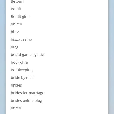
Betpark
Bettilt
Bettilt giris
bh feb
bht2
bizzo casino
blog
board games guide
book of ra
Bookkeeping
bride by mail
brides
brides for marriage
brides online blog
bt feb