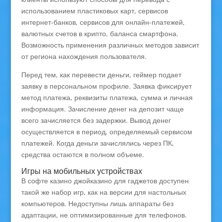
использованием пластиковых карт, сервисов
интернет-банков, сервисов для онлайн-платежей,
валютных счетов в крипто, баланса смартфона.
Возможность применения различных методов зависит
от региона нахождения пользователя.
Перед тем, как перевести деньги, геймер подает
заявку в персональном профиле. Заявка фиксирует
метод платежа, реквизиты платежа, сумма и личная
информация. Зачисление денег на депозит чаще
всего зачисляется без задержки. Вывод денег
осуществляется в период, определяемый сервисом
платежей. Когда деньги зачислялись через ПК,
средства остаются в полном объеме.
Игры на мобильных устройствах
В софте казино джойказино для гаджетов доступен
такой же набор игр, как на версии для настольных
компьютеров. Недоступны лишь аппараты без
адаптации, не оптимизированные для телефонов.