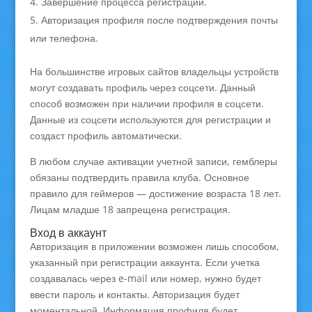
Завершение процесса регистрации.
Авторизация профиля после подтверждения почты
или телефона.
На большинстве игровых сайтов владельцы устройств
могут создавать профиль через соцсети. Данный
способ возможен при наличии профиля в соцсети.
Данные из соцсети используются для регистрации и
создаст профиль автоматически.
В любом случае активации учетной записи, гемблеры
обязаны подтвердить правила клуба. Основное
правило для геймеров — достижение возраста 18 лет.
Лицам младше 18 запрещена регистрация.
Вход в аккаунт
Авторизация в приложении возможен лишь способом,
указанный при регистрации аккаунта. Если учетка
создавалась через e-mail или номер, нужно будет
ввести пароль и контакты. Авторизация будет
моментальной. Информация профиля будет