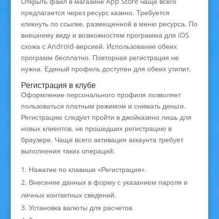
Открыть файл в магазине App Store чаще всего
предлагается через ресурс казино. Требуется
кликнуть по ссылке, размещенной в меню ресурса. По
внешнему виду и возможностям программа для iOS
схожа с Android-версией. Использование обеих
программ бесплатно. Повторная регистрация не
нужна. Единый профиль доступен для обеих утилит.
Регистрация в клубе
Оформление персонального профиля позволяет
пользоваться платным режимом и снимать деньги.
Регистрацию следует пройти в джойказино лишь для
новых клиентов, не прошедших регистрацию в
браузере. Чаще всего активация аккаунта требует
выполнения таких операций:
Нажатие по клавише «Регистрация».
Внесение данных в форму с указанием пароля и
личных контактных сведений.
Установка валюты для расчетов.