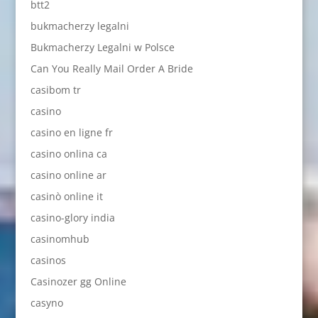
btt2
bukmacherzy legalni
Bukmacherzy Legalni w Polsce
Can You Really Mail Order A Bride
casibom tr
casino
casino en ligne fr
casino onlina ca
casino online ar
casinò online it
casino-glory india
casinomhub
casinos
Casinozer gg Online
casyno