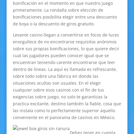
bonificación en el momento en que nuestro juego
primeramente. La rondalla sobre elección de
bonificaciones posibilita elegir entre una descuento
de boya o la descuento de giros gratuito.
Levante casino llegan a convertirse en focos de luces
enorgullece de no encontrarse requisitos anónimos
sobre sus propias bonificaciones, lo que quiere decir
cual las jugadores pueden conocer igual que se
encuentran teniendo carente encontrarse que leer
dentro de líneas. La aquí­ es llamada es refrescante,
sobre todo sobre una fábrica en donde las
situaciones ocultas son usuales. En el elegir
cualquier sobre esos casinos con el fin de tus
exigencias sobre juego, no solo te garantizas la
practica excitante, destino también la fiable, cosa que
las instala como lo perfectamente superior aquello
conveniente en el panorama de casinos en México.
Debes tener en cuenta