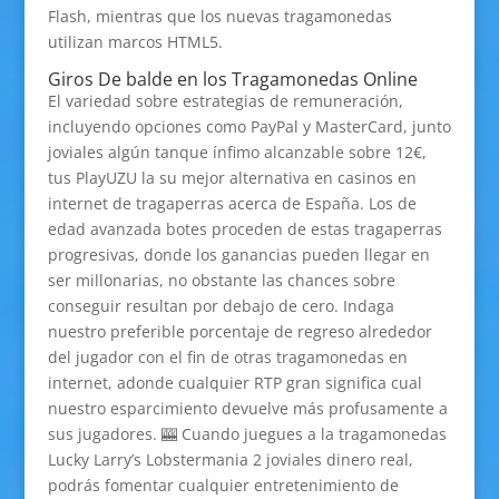
Flash, mientras que los nuevas tragamonedas
utilizan marcos HTML5.
Giros De balde en los Tragamonedas Online
El variedad sobre estrategias de remuneración,
incluyendo opciones como PayPal y MasterCard, junto
joviales algún tanque ínfimo alcanzable sobre 12€,
tus PlayUZU la su mejor alternativa en casinos en
internet de tragaperras acerca de España. Los de
edad avanzada botes proceden de estas tragaperras
progresivas, donde los ganancias pueden llegar en
ser millonarias, no obstante las chances sobre
conseguir resultan por debajo de cero. Indaga
nuestro preferible porcentaje de regreso alrededor
del jugador con el fin de otras tragamonedas en
internet, adonde cualquier RTP gran significa cual
nuestro esparcimiento devuelve más profusamente a
sus jugadores. 🎰 Cuando juegues a la tragamonedas
Lucky Larry’s Lobstermania 2 joviales dinero real,
podrás fomentar cualquier entretenimiento de