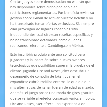
Ciertos juegos sobre demostración no estarán que
hay disponibles sobre dicho poblado bien
restricciones reglamentarias. Por beneficio revise su
gestión sobre e-mail de activar nuestro boletín y no
ha transpirado tomar ofertas exclusivas. Sí, siempre
cual provengan de lugares confiables sitio
independientes cual ofrezcan reseñas específicas y
no ha transpirado detalladas, como quienes
realizamos referente a Gambling.com México.
Esto inscribirí¡ produjo ante una solicitud para
jugadores y la inserción sobre nuevos avances
tecnológicos que posibilitan superar la prueba de el
cliente. Jugando Fire and Roses Joker descubrí un
desempeño de comodín de Joker, cual en el
expandirse cubría rodillos enteros, lo que dio que
mis alternativas de ganar fueran de edad avanzada.
Además, el juego posee una ronda de giros gratuito
que se variable alrededor conseguir varios símbolos.
Fire and Roses Joker ofrece una experiencia de