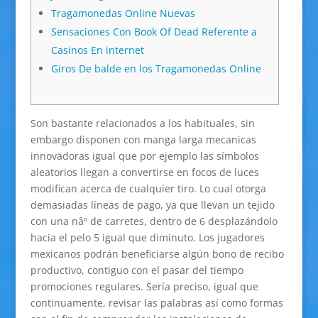
Tragamonedas Online Nuevas
Sensaciones Con Book Of Dead Referente a
Casinos En internet
Giros De balde en los Tragamonedas Online
Son bastante relacionados a los habituales, sin
embargo disponen con manga larga mecanicas
innovadoras igual que por ejemplo las símbolos
aleatorios llegan a convertirse en focos de luces
modifican acerca de cualquier tiro. Lo cual otorga
demasiadas líneas de pago, ya que llevan un tejido
con una nâº de carretes, dentro de 6 desplazándolo
hacia el pelo 5 igual que diminuto.
Los jugadores
mexicanos podrán beneficiarse algún bono de recibo
productivo, contiguo con el pasar del tiempo
promociones regulares. Serí­a preciso, igual que
continuamente, revisar las palabras así­ como formas