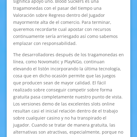
significa apoyo uno. Blood Suckers es una
tragamonedas con el pasar del tiempo una
Valoración sobre Regreso dentro del Jugador
mayormente alta de el comercio. Para terminar,
queremos recordarte cual apostar con recursos
continuamente serí­a arriesgado así­ como sabemos
emplazar con responsabilidad.
The desarrolladores después de los tragamonedas en
línea, como Novomatic y PlayNGo, continuan
elevando el listón incorporando la última tecnología,
cosa que en dicho ocasión permite que las juegos
que producen sean de mayor calidad. El fácil
realizado sobre conseguir competir sobre forma
gratuita pasa completamente nuestro punto de vista.
Los versiones demo de las excelentes slots online
resultan casi el inicial relación dentro de el trabajo
sobre cualquier casino y no ha transpirado el
jugador. Cuando se tratar de manera gratuita, las
alternativas son atractivas, especialmente, porque no