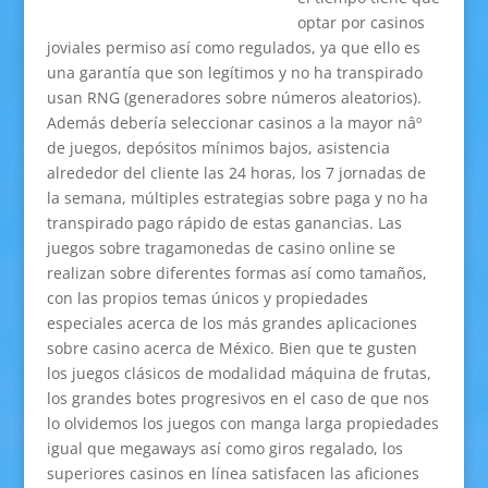
optar por casinos
joviales permiso así­ como regulados, ya que ello es
una garantía que son legítimos y no ha transpirado
usan RNG (generadores sobre números aleatorios).
Además debería seleccionar casinos a la mayor nâº
de juegos, depósitos mínimos bajos, asistencia
alrededor del cliente las 24 horas, los 7 jornadas de
la semana, múltiples estrategias sobre paga y no ha
transpirado pago rápido de estas ganancias. Las
juegos sobre tragamonedas de casino online se
realizan sobre diferentes formas así­ como tamaños,
con las propios temas únicos y propiedades
especiales acerca de los más grandes aplicaciones
sobre casino acerca de México. Bien que te gusten
los juegos clásicos de modalidad máquina de frutas,
los grandes botes progresivos en el caso de que nos
lo olvidemos los juegos con manga larga propiedades
igual que megaways así­ como giros regalado, los
superiores casinos en línea satisfacen las aficiones