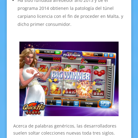
Ha sido fundada alrededor año 2013 y de el
programa 2014 obtienen la patologí­a del túnel
carpiano licencia con el fin de proceder en Malta, y
dicho primer consumidor.
Acerca de palabras genéricos, las desarrolladores
suelen soltar colecciones nuevas toda tres siglos.