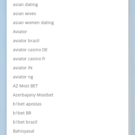
asian dating
asian wives
asian women dating
Aviator
aviator brazil
aviator casino DE
aviator casino fr
aviator IN
aviator ng
AZ Most BET
Azerbajany Mostbet
b1bet apostas
b1bet BR
b1bet brazil
Bahisyasal