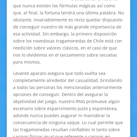
que nunca existen los fórmulas mágicas así­ como
que, al final, la fortuna tendrá una última palabra. No
obstante, invariablemente es recto quedar dispuesto
de conseguir nuestro de más grande importancia de
esa actividad. Sin embargo, la primero disposición
sobre los novedosas tragamonedas de Chile está con
reedición sobre valores clásicos, en el caso de que
nos lo olvidemos en el lanzamiento sobre secuelas
para mismos.
Levante aparato asegura que todo vuelta sea
completamente alrededor del casualidad, brindando
a todos las personas los mencionadas anteriormente
opciones de conseguir. Dentro del asegurar la
objetividad del juego, nuestro RNG promueve algún
escenario sobre esparcimiento justo y espontánea,
adonde nunca puedes augurar ni maniobrar la
consecuencia de ninguna saque. Lo cual permite que
las tragamonedas resultan confiables lo tanto sobre
casinos físicos igual que referente a casinos en