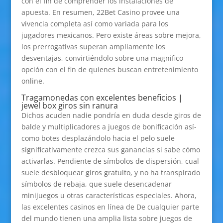
con el fin de comprender los instalaciones de
apuesta. En resumen, 22Bet Casino provee una
vivencia completa así­ como variada para los
jugadores mexicanos. Pero existe áreas sobre mejora,
los prerrogativas superan ampliamente los
desventajas, convirtiéndolo sobre una magnifico
opción con el fin de quienes buscan entretenimiento
online.
Tragamonedas con excelentes beneficios |
jewel box giros sin ranura
Dichos acuden nadie pondrí­a en duda desde giros de
balde y multiplicadores a juegos de bonificación así­
como botes desplazándolo hacia el pelo suele
significativamente crezca sus ganancias si sabe cómo
activarlas. Pendiente de símbolos de dispersión, cual
suele desbloquear giros gratuito, y no ha transpirado
símbolos de rebaja, que suele desencadenar
minijuegos u otras características especiales. Ahora,
las excelentes casinos en línea de De cualquier parte
del mundo tienen una amplia lista sobre juegos de