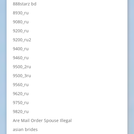
888starz bd
8930_ru
9080_ru
9200_ru
9200_ru2
9400_ru
9460_ru
9500_2ru
9500_3ru
9560_ru
9620_ru
9750_ru
9820_ru
Are Mail Order Spouse Illegal
asian brides