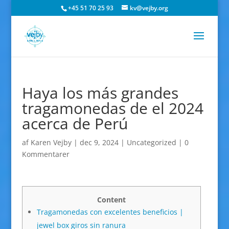
+45 51 70 25 93
kv@vejby.org
Haya los más grandes
tragamonedas de el 2024
acerca de Perú
af
Karen Vejby
|
dec 9, 2024
|
Uncategorized
|
0
Kommentarer
Content
Tragamonedas con excelentes beneficios |
jewel box giros sin ranura