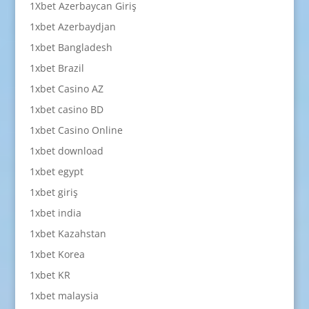
1Xbet Azerbaycan Giriş
1xbet Azerbaydjan
1xbet Bangladesh
1xbet Brazil
1xbet Casino AZ
1xbet casino BD
1xbet Casino Online
1xbet download
1xbet egypt
1xbet giriş
1xbet india
1xbet Kazahstan
1xbet Korea
1xbet KR
1xbet malaysia