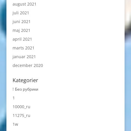
august 2021
juli 2021
juni 2021
maj 2021
april 2021
marts 2021
januar 2021
december 2020
Kategorier
! Без рубрики
1
10000_ru
11275_ru
1w