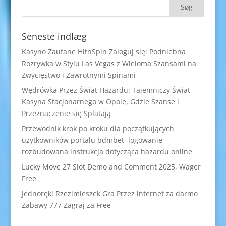
Seneste indlæg
Kasyno Zaufane HitnSpin Zaloguj się: Podniebna
Rozrywka w Stylu Las Vegas z Wieloma Szansami na
Zwycięstwo i Zawrotnymi Spinami
Wędrówka Przez Świat Hazardu: Tajemniczy Świat
Kasyna Stacjonarnego w Opole, Gdzie Szanse i
Przeznaczenie się Splatają
Przewodnik krok po kroku dla początkujących
użytkowników portalu bdmbet logowanie –
rozbudowana instrukcja dotycząca hazardu online
Lucky Move 27 Slot Demo and Comment 2025, Wager
Free
Jednoręki Rzezimieszek Gra Przez internet za darmo
Zabawy 777 Zagraj za Free