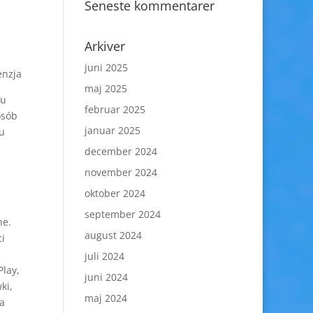
Seneste kommentarer
Arkiver
juni 2025
maj 2025
nu
februar 2025
osób
januar 2025
lu
december 2024
november 2024
oktober 2024
september 2024
ne.
august 2024
ci
juli 2024
Play,
juni 2024
ki,
maj 2024
ia