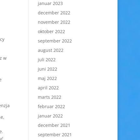
januar 2023
december 2022
november 2022
oktober 2022
acy
september 2022
august 2022
 z w
juli 2022
juni 2022
maj 2022
e
april 2022
marts 2022
februar 2022
januar 2022
e,
december 2021
e.
september 2021
yć