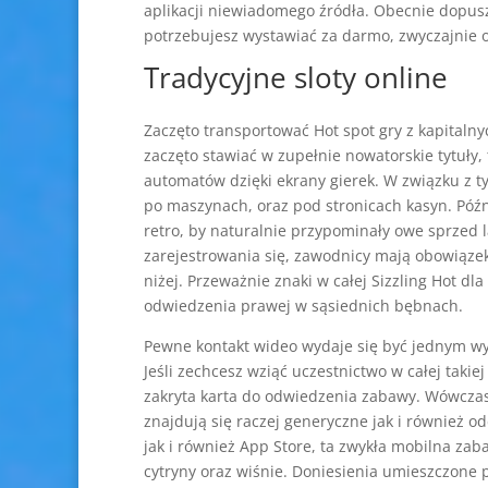
aplikacji niewiadomego źródła. Obecnie dopuszc
potrzebujesz wystawiać za darmo, zwyczajnie 
Tradycyjne sloty online
Zaczęto transportować Hot spot gry z kapitalny
zaczęto stawiać w zupełnie nowatorskie tytuły,
automatów dzięki ekrany gierek. W związku z 
po maszynach, oraz pod stronicach kasyn. Późn
retro, by naturalnie przypominały owe sprzed l
zarejestrowania się, zawodnicy mają obowiąze
niżej. Przeważnie znaki w całej Sizzling Hot 
odwiedzenia prawej w sąsiednich bębnach.
Pewne kontakt wideo wydaje się być jednym wy
Jeśli zechcesz wziąć uczestnictwo w całej takie
zakryta karta do odwiedzenia zabawy. Wówczas 
znajdują się raczej generyczne jak i również 
jak i również App Store, ta zwykła mobilna zaba
cytryny oraz wiśnie. Doniesienia umieszczone 