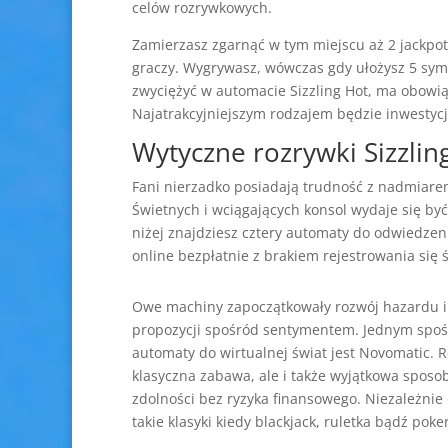
celów rozrywkowych.
Zamierzasz zgarnąć w tym miejscu aż 2 jackpoty
graczy. Wygrywasz, wówczas gdy ułożysz 5 symbo
zwyciężyć w automacie Sizzling Hot, ma obowi
Najatrakcyjniejszym rodzajem będzie inwestycj
Wytyczne rozrywki Sizzlin
Fani nierzadko posiadają trudność z nadmiar
Świetnych i wciągających konsol wydaje się być
niżej znajdziesz cztery automaty do odwiedzeni
online bezpłatnie z brakiem rejestrowania się 
Owe machiny zapoczątkowały rozwój hazardu i 
propozycji spośród sentymentem. Jednym spoś
automaty do wirtualnej świat jest Novomatic. 
klasyczna zabawa, ale i także wyjątkowa sposo
zdolności bez ryzyka finansowego. Niezależnie
takie klasyki kiedy blackjack, ruletka bądź pok