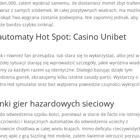
eden,000, zatem wyobraź samemu, ile dostaniesz monet zbyt trafien
 wraz z samych siódemek. W całej pozytywnych wiatrach, ma możli
okąd Twa wygrana zostanie podwojona. Nie zapomnij jednak, aby
że bardzo szybko zniknąć.
automaty Hot Spot: Casino Unibet
 i również fan przesądza, lub stara się to wykorzystać, albo jest w
żdej sytuacji starają się wprowadzić szczegóły, jakie wyróżnia wia
rmy za każdym razem są identyczne. Dlatego bazując dzięki tym
zenia gierek, obrazujemy kilku istotne zasady partii. Wystarczy o
ra Hot symulator oraz bez wątpienia powiedzie czujności wykręcić
nki gier hazardowych sieciowy
o odwiedzenia szpiku kości, ponieważ w slocie de facto nie istniej
uczciwości i klasycznych automatów do odwiedzenia uciechy z
owicie chodliwa w całej wielu krajach, mimo deficytu rzeczywistyc
nej apki z grą Sizzling Hot mobile, zatem świetnie odrzucić porzuc