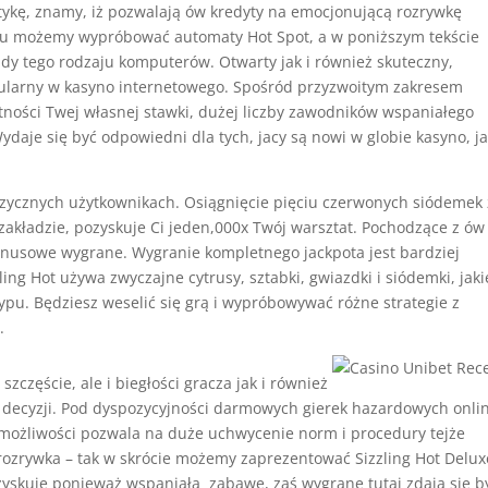
ykę, znamy, iż pozwalają ów kredyty na emocjonującą rozrywkę
alu możemy wypróbować automaty Hot Spot, a w poniższym tekście
ady tego rodzaju komputerów. Otwarty jak i również skuteczny,
opularny w kasyno internetowego. Spośród przyzwoitym zakresem
ności Twej własnej stawki, dużej liczby zawodników wspaniałego
aje się być odpowiedni dla tych, jacy są nowi w globie kasyno, j
języcznych użytkownikach. Osiągnięcie pięciu czerwonych siódemek
akładzie, pozyskuje Ci jeden,000x Twój warsztat. Pochodzące z ów
onusowe wygrane. Wygranie kompletnego jackpota jest bardziej
ing Hot używa zwyczajne cytrusy, sztabki, gwiazdki i siódemki, jaki
ypu. Będziesz weselić się grą i wypróbowywać różne strategie z
.
zczęście, ale i biegłości gracza jak i również
decyzji. Pod dyspozycyjności darmowych gierek hazardowych onlin
 możliwości pozwala na duże uchwycenie norm i procedury tejże
 rozrywka – tak w skrócie możemy zaprezentować Sizzling Hot Delux
skuje ponieważ wspaniałą zabawę, zaś wygrane tutaj zdają się b