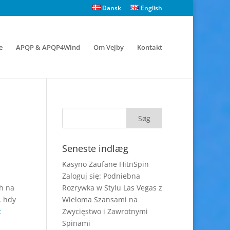
Dansk
English
e
APQP & APQP4Wind
Om Vejby
Kontakt
Seneste indlæg
Kasyno Zaufane HitnSpin
Zaloguj się: Podniebna
h na
Rozrywka w Stylu Las Vegas z
, hdy
Wieloma Szansami na
t
Zwycięstwo i Zawrotnymi
Spinami