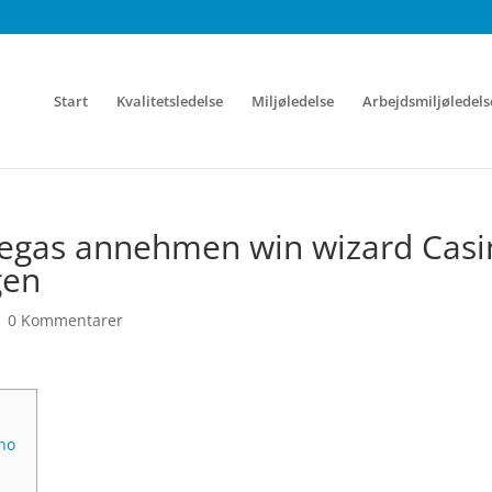
Start
Kvalitetsledelse
Miljøledelse
Arbejdsmiljøledels
 Vegas annehmen win wizard Cas
gen
|
0 Kommentarer
no