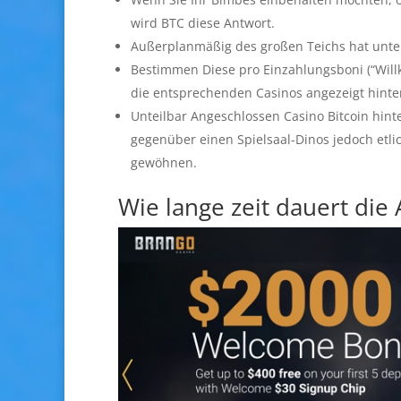
wird BTC diese Antwort.
Außerplanmäßig des großen Teichs hat unterg
Bestimmen Diese pro Einzahlungsboni (“Wil
die entsprechenden Casinos angezeigt hinter
Unteilbar Angeschlossen Casino Bitcoin hint
gegenüber einen Spielsaal-Dinos jedoch et
gewöhnen.
Wie lange zeit dauert die