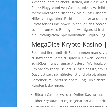
Aktionen, damit sicherzustellen, auf diese wei
Punkz Playground von Casinopunkz.io verleiht
themenbezogene Nischen-Spiele unter anderem 
Hilfestellung, fairen Richtlinien unter ande
umfassendes Kasino-Ziel nicht vor, das Zocke
summarum wird Bethog ihr Avantgardist inoffi
die umfangreiche Spielbibliothek, Krypto-Ein
MegaDice Krypto Kasino |
Boni und Berühmtheit-Belohnungen man sagt, si
zusätzlichem Bares zu spielen. Obwohl jedes Cas
zu stöbern, unser unser Art durch Werbeaktio
um nachfolgende Bevorzugung eines Krypto Casi
Daselbst sera so mühelos ist und bleibt, einen
Betreiber im überfluss Anstellung, um sicherz
Kunden bekommen.
Bitcoin Casinos werden Online Kasino, nach
über Kryptowährungen genau so wie Bitcoi
Wenn Sie Ihr Bimbes einbehalten möchten, 