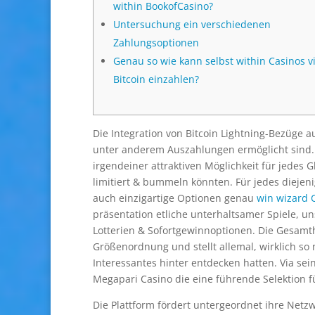
within BookofCasino?
Untersuchung ein verschiedenen
Zahlungsoptionen
Genau so wie kann selbst within Casinos v
Bitcoin einzahlen?
Die Integration von Bitcoin Lightning-Bezüge a
unter anderem Auszahlungen ermöglicht sind. D
irgendeiner attraktiven Möglichkeit für jedes 
limitiert & bummeln könnten.
Für jedes diejen
auch einzigartige Optionen genau
win wizard 
präsentation etliche unterhaltsamer Spiele, u
Lotterien & Sofortgewinnoptionen. Die Gesamth
Größenordnung und stellt allemal, wirklich 
Interessantes hinter entdecken hatten. Via se
Megapari Casino die eine führende Selektion 
Die Plattform fördert untergeordnet ihre Net