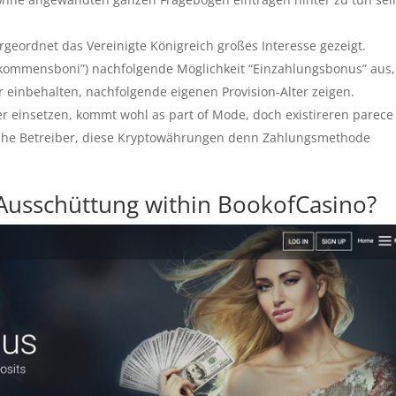
eordnet das Vereinigte Königreich großes Interesse gezeigt.
lkommensboni”) nachfolgende Möglichkeit “Einzahlungsbonus” aus
 einbehalten, nachfolgende eigenen Provision-Alter zeigen.
er einsetzen, kommt wohl as part of Mode, doch existireren parece
liche Betreiber, diese Kryptowährungen denn Zahlungsmethode
 Ausschüttung within BookofCasino?