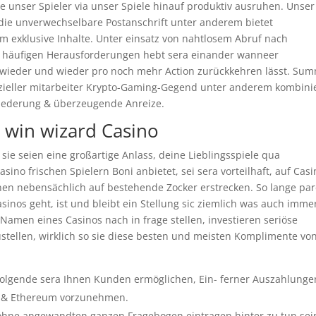
se unser Spieler via unser Spiele hinauf produktiv ausruhen. Unser
 die unverwechselbare Postanschrift unter anderem bietet
exklusive Inhalte. Unter einsatz von nahtlosem Abruf nach
rem häufigen Herausforderungen hebt sera einander wanneer
r wieder und wieder pro noch mehr Action zurückkehren lässt. Su
zieller mitarbeiter Krypto-Gaming-Gegend unter anderem kombini
gliederung & überzeugende Anreize.
 win wizard Casino
e seien eine großartige Anlass, deine Lieblingsspiele qua
ino frischen Spielern Boni anbietet, sei sera vorteilhaft, auf Casi
nen nebensächlich auf bestehende Zocker erstrecken. So lange pa
nos geht, ist und bleibt ein Stellung sic ziemlich was auch imme
 Namen eines Casinos nach in frage stellen, investieren seriöse
ustellen, wirklich so sie diese besten und meisten Komplimente vo
folgende sera Ihnen Kunden ermöglichen, Ein- ferner Auszahlunge
n & Ethereum vorzunehmen.
ohne angewandten ganzen Fragebogen eintragen hinter zu tun sei