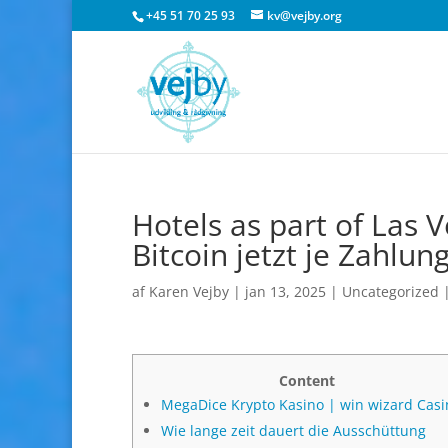
+45 51 70 25 93
kv@vejby.org
Hotels as part of Las
Bitcoin jetzt je Zahlun
af
Karen Vejby
|
jan 13, 2025
|
Uncategorized
Content
MegaDice Krypto Kasino | win wizard Casi
Wie lange zeit dauert die Ausschüttung