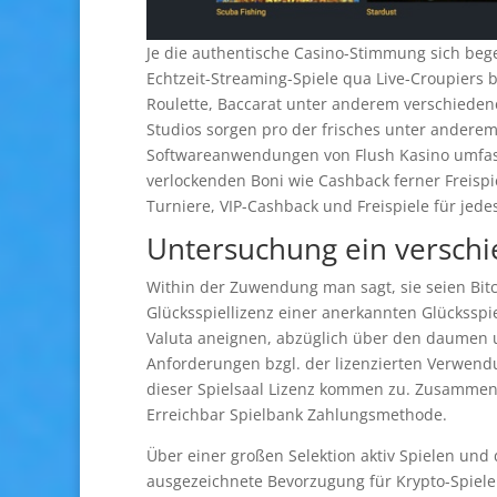
Je die authentische Casino-Stimmung sich beg
Echtzeit-Streaming-Spiele qua Live-Croupiers b
Roulette, Baccarat unter anderem verschieden
Studios sorgen pro der frisches unter andere
Softwareanwendungen von Flush Kasino umfass
verlockenden Boni wie Cashback ferner Freispi
Turniere, VIP-Cashback und Freispiele für jedes
Untersuchung ein versch
Within der Zuwendung man sagt, sie seien Bit
Glücksspiellizenz einer anerkannten Glückssp
Valuta aneignen, abzüglich über den daumen un
Anforderungen bzgl. der lizenzierten Verwendun
dieser Spielsaal Lizenz kommen zu. Zusammenf
Erreichbar Spielbank Zahlungsmethode.
Über einer großen Selektion aktiv Spielen und
ausgezeichnete Bevorzugung für Krypto-Spieler