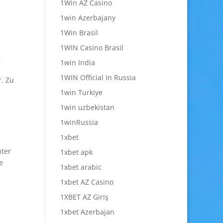
1Win AZ Casino
n
1win Azerbajany
1Win Brasil
1WIN Casino Brasil
g
1win India
1WIN Official In Russia
. Zu
1win Turkiye
1win uzbekistan
1winRussia
1xbet
nter
1xbet apk
e
1xbet arabic
1xbet AZ Casino
1XBET AZ Giriş
1xbet Azerbajan