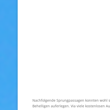
Nachfolgende Sprungpassagen konnten wohl sek
Behelligen auferlegen. Via viele kostenlosen A