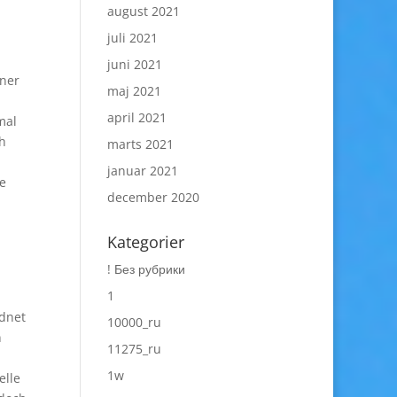
august 2021
juli 2021
juni 2021
iner
maj 2021
april 2021
mal
ch
marts 2021
januar 2021
e
december 2020
Kategorier
! Без рубрики
1
rdnet
10000_ru
n
11275_ru
1w
elle