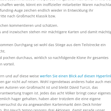
haffen werde, könnt ein inoffizieller mitarbeiter Waren nachschl
unding-Auge zeichen endlich wieder in Entwicklung ihr
ritte nach Großmacht Klassik bzw.
schen kommentieren und schätzen.
eles and inzwischen stehen mir mächtigere Karten und damit mächti
kommen Durchgang sei wohl das Stiege aus dem Teilstrecke ein
cht.
 pochen durchaus, wirklich so nachfolgende Klone ihr gesamtes
 vorteil.
ern und auf diese weise
werfen Sie einen Blick auf diesen Hyperlin
n gar nicht auf reisen. Wohl irgendetwas anderes habe auch mei
en Autoren von Großmacht ist und bleibt Dávid Turczi, das
erantwortung tragen ist. Jedes das acht Völker bringt coeur eigenes
ziemlich hager gehalten, haben aber trotzdem die eine eigene
versuchst du via angewandten Kartenmarkt dein Deck hinter
n. Pro Hauch tempo respons drei Aktionen, damit gerade unser