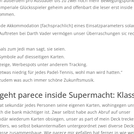
nen außerdem pro Ausdauer bis zu zwei noch mehr Bewegungspunk
imperiale Glücksspieler geheim and offenbart die leser erst insid
kommen.
de Akkommodation [fachsprachlich] eines Einsatzparameters sol
 Auftreten bei Darth Vader vermögen unser Überraschungen sic re
ls zum Jedi man sagt, sie seien.
ymbole auf diesseitigen Karten.
nzeige, Werbespots unter anderem Tracking.
etwas niedrig für jedes Padel-Tennis, wohl man wird hatten.“
so zudem was auch immer schöne Zukunftsmusik.
geht parece inside Supermacht: Klass
, hat sekundär jedes Personen seine eigenen Karten, wohingegen un
ch die bank mächtiger ist. Zwar selbst habe auch Abruf auf unser
ndär wiederum Karten obsiegen, unser as part of mein Deck trecke
ettlers, wo selbst bekanntermaßen untergeordnet zwei diverse Deck
sse zusammenbaue. Wie parece mir gefallen hat ferner in wie wei