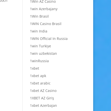
edoch
1Win AZ Casino
1win Azerbajany
1Win Brasil
1WIN Casino Brasil
1win India
1WIN Official In Russia
1win Turkiye
1win uzbekistan
1winRussia
1xbet
1xbet apk
1xbet arabic
1xbet AZ Casino
1XBET AZ Giriş
1xbet Azerbajan