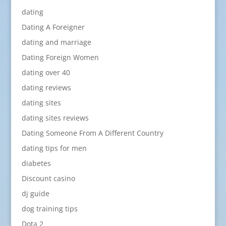
dating
Dating A Foreigner
dating and marriage
Dating Foreign Women
dating over 40
dating reviews
dating sites
dating sites reviews
Dating Someone From A Different Country
dating tips for men
diabetes
Discount casino
dj guide
dog training tips
Dota 2