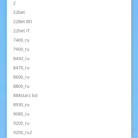
2
22bet
22Bet BD
22bet IT
7400_ru
7900_ru
8450_ru
8470_ru
8600_ru
8800_ru
888starz bd
8930_ru
9080_ru
9200_ru
9200_ru2