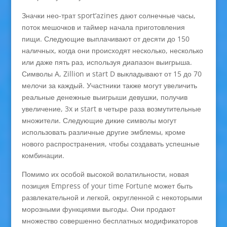
Значки нео-трат sport’azines дают солнечные часы,
поток мешочков и таймер начала приготовления
пищи. Следующие выплачивают от десяти до 150
наличных, когда они происходят несколько, несколько
или даже пять раз, используя диапазон выигрыша.
Символы A, Zillion и start D выкладывают от 15 до 70
мелочи за каждый. Участники также могут увеличить
реальные денежные выигрыши девушки, получив
увеличение, 3x и start в четыре раза возмутительные
множители. Следующие дикие символы могут
использовать различные другие эмблемы, кроме
нового распространения, чтобы создавать успешные
комбинации.
Помимо их особой высокой волатильности, новая
позиция Empress of your time Fortune может быть
развлекательной и легкой, округленной с некоторыми
морозными функциями выгоды. Они продают
множество совершенно бесплатных модификаторов