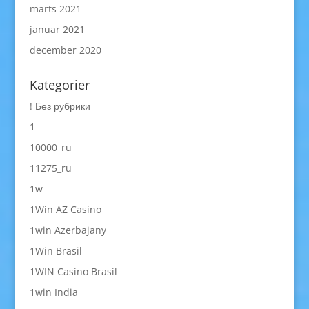
marts 2021
januar 2021
december 2020
Kategorier
! Без рубрики
1
10000_ru
11275_ru
1w
1Win AZ Casino
1win Azerbajany
1Win Brasil
1WIN Casino Brasil
1win India