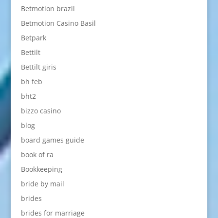
Betmotion brazil
Betmotion Casino Basil
Betpark
Bettilt
Bettilt giris
bh feb
bht2
bizzo casino
blog
board games guide
book of ra
Bookkeeping
bride by mail
brides
brides for marriage