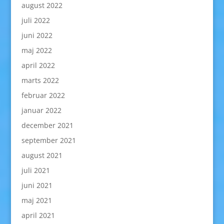
august 2022
juli 2022
juni 2022
maj 2022
april 2022
marts 2022
februar 2022
januar 2022
december 2021
september 2021
august 2021
juli 2021
juni 2021
maj 2021
april 2021