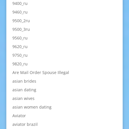
9400_ru
9460_ru
9500_2ru
9500_3ru
9560_ru
9620_ru
9750_ru
9820_ru
Are Mail Order Spouse Illegal
asian brides
asian dating
asian wives
asian women dating
Aviator
aviator brazil