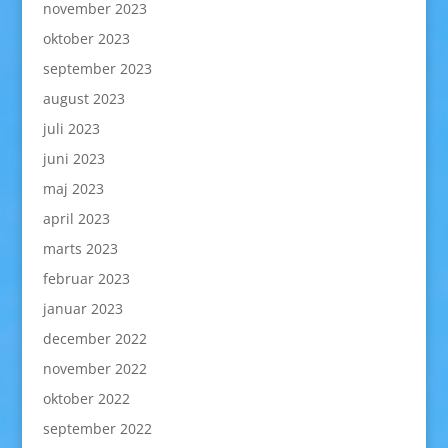
november 2023
oktober 2023
september 2023
august 2023
juli 2023
juni 2023
maj 2023
april 2023
marts 2023
februar 2023
januar 2023
december 2022
november 2022
oktober 2022
september 2022