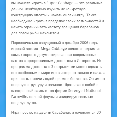
вы начнете играть в Super Cabbage — это реальные
деньги, необходимо изучить их конкретную
конструкцию оплаты и начать онлайн-игру. Также
необходимо играть в пределах своих возможностей и
начать ограничивать частоту вращения барабанов
для ловли рыбы нахлыстом.
Первоначально запущенный в декабре 2006 года,
игровой автомат Mega Cabbage является одним из
самых хорошо документированных современных
слотов с прогрессивным джекпотом в Интернете. Их
программа джекпота с 3 покрытиями может сделать
его особенным в мире игр в интернет-казино и начала
приносить тысячи людей прямо в богатство. Он имеет
оперную структуру и начинает брать вас с собой в
электронный самолет на ферме Serengeti National
Farmville, полной фауны и инициируя веселые
поцелуи лугов.
Игра проста, на десяти барабанах и начинаются 30