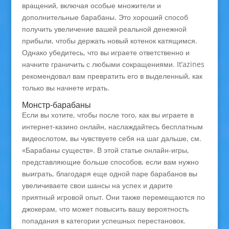
вращений, включая особые множители и
дополнительные барабаны. Это хороший способ
получить увеличение вашей реальной денежной
прибыли, чтобы держать новый котенок катящимся.
Однако убедитесь, что вы играете ответственно и
начните граничить с любыми сокращениями. It’azines
рекомендовал вам превратить его в выделенный, как
только вы начнете играть.
Монстр-барабаны
Если вы хотите, чтобы после того, как вы играете в
интернет-казино онлайн, наслаждайтесь бесплатным
видеослотом, вы чувствуете себя на шаг дальше, см.
«Барабаны существ». В этой статье онлайн-игры,
представляющие больше способов, если вам нужно
выиграть, благодаря еще одной паре барабанов вы
увеличиваете свои шансы на успех и дарите
приятный игровой опыт. Они также перемещаются по
джокерам, что может повысить вашу вероятность
попадания в категории успешных перестановок.