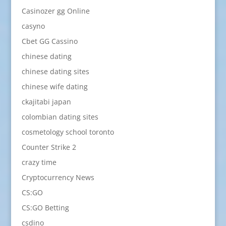
Casinozer gg Online
casyno
Cbet GG Cassino
chinese dating
chinese dating sites
chinese wife dating
ckajitabi japan
colombian dating sites
cosmetology school toronto
Counter Strike 2
crazy time
Cryptocurrency News
CS:GO
CS:GO Betting
csdino