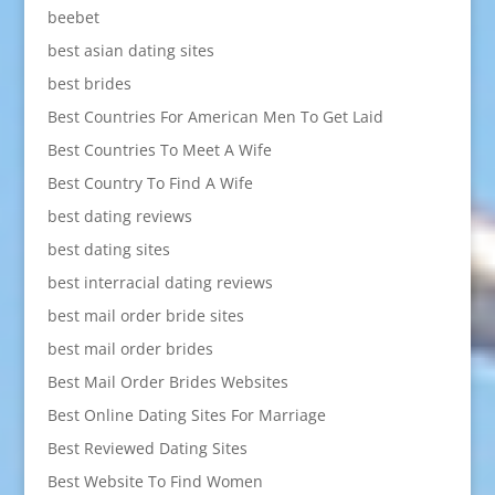
beebet
best asian dating sites
best brides
Best Countries For American Men To Get Laid
Best Countries To Meet A Wife
Best Country To Find A Wife
best dating reviews
best dating sites
best interracial dating reviews
best mail order bride sites
best mail order brides
Best Mail Order Brides Websites
Best Online Dating Sites For Marriage
Best Reviewed Dating Sites
Best Website To Find Women