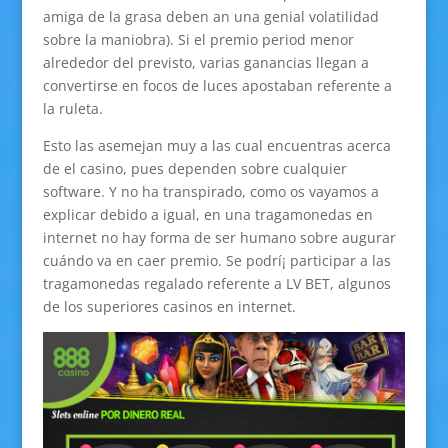
amiga de la grasa deben an una genial volatilidad
sobre la maniobra). Si el premio period menor
alrededor del previsto, varias ganancias llegan a
convertirse en focos de luces apostaban referente a
la ruleta.
Esto las asemejan muy a las cual encuentras acerca
de el casino, pues dependen sobre cualquier
software. Y no ha transpirado, como os vayamos a
explicar debido a igual, en una tragamonedas en
internet no hay forma de ser humano sobre augurar
cuándo va en caer premio. Se podrí¡ participar a las
tragamonedas regalado referente a LV BET, algunos
de los superiores casinos en internet.