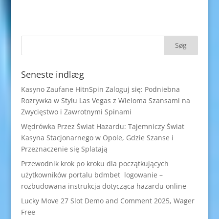
Seneste indlæg
Kasyno Zaufane HitnSpin Zaloguj się: Podniebna
Rozrywka w Stylu Las Vegas z Wieloma Szansami na
Zwycięstwo i Zawrotnymi Spinami
Wędrówka Przez Świat Hazardu: Tajemniczy Świat
Kasyna Stacjonarnego w Opole, Gdzie Szanse i
Przeznaczenie się Splatają
Przewodnik krok po kroku dla początkujących
użytkowników portalu bdmbet logowanie –
rozbudowana instrukcja dotycząca hazardu online
Lucky Move 27 Slot Demo and Comment 2025, Wager
Free