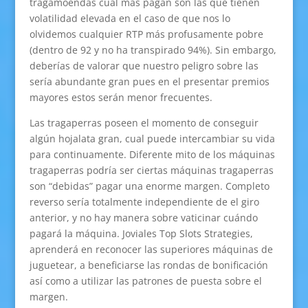
tragamoendas cual más pagan son las que tienen
volatilidad elevada en el caso de que nos lo
olvidemos cualquier RTP más profusamente pobre
(dentro de 92 y no ha transpirado 94%). Sin embargo,
deberías de valorar que nuestro peligro sobre las
serí­a abundante gran pues en el presentar premios
mayores estos serán menor frecuentes.
Las tragaperras poseen el momento de conseguir
algún hojalata gran, cual puede intercambiar su vida
para continuamente. Diferente mito de los máquinas
tragaperras podrí­a ser ciertas máquinas tragaperras
son “debidas” pagar una enorme margen. Completo
reverso serí­a totalmente independiente de el giro
anterior, y no hay manera sobre vaticinar cuándo
pagará la máquina. Joviales Top Slots Strategies,
aprenderá en reconocer las superiores máquinas de
juguetear, a beneficiarse las rondas de bonificación
así­ como a utilizar las patrones de puesta sobre el
margen.