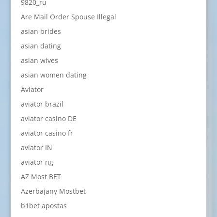
9820_ru
Are Mail Order Spouse Illegal
asian brides
asian dating
asian wives
asian women dating
Aviator
aviator brazil
aviator casino DE
aviator casino fr
aviator IN
aviator ng
AZ Most BET
Azerbajany Mostbet
b1bet apostas