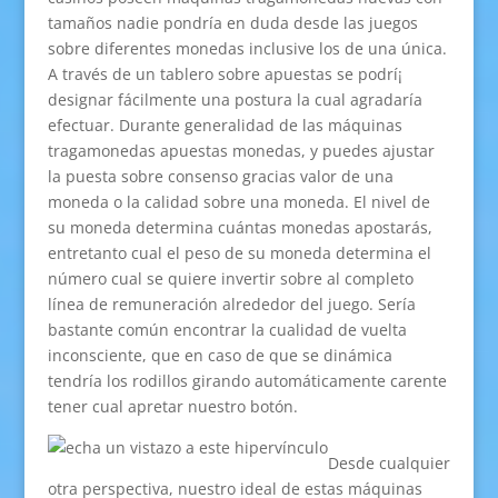
tamaños nadie pondrí­a en duda desde las juegos
sobre diferentes monedas inclusive los de una única.
A través de un tablero sobre apuestas se podrí¡
designar fácilmente una postura la cual agradaría
efectuar. Durante generalidad de las máquinas
tragamonedas apuestas monedas, y puedes ajustar
la puesta sobre consenso gracias valor de una
moneda o la calidad sobre una moneda. El nivel de
su moneda determina cuántas monedas apostarás,
entretanto cual el peso de su moneda determina el
número cual se quiere invertir sobre al completo
línea de remuneración alrededor del juego. Serí­a
bastante común encontrar la cualidad de vuelta
inconsciente, que en caso de que se dinámica
tendría los rodillos girando automáticamente carente
tener cual apretar nuestro botón.
Desde cualquier
otra perspectiva, nuestro ideal de estas máquinas