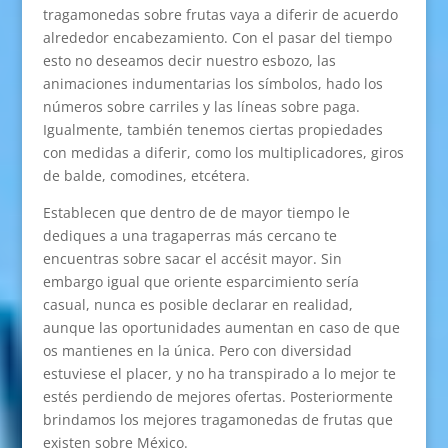
tragamonedas sobre frutas vaya a diferir de acuerdo
alrededor encabezamiento. Con el pasar del tiempo
esto no deseamos decir nuestro esbozo, las
animaciones indumentarias los símbolos, hado los
números sobre carriles y las líneas sobre paga.
Igualmente, también tenemos ciertas propiedades
con medidas a diferir, como los multiplicadores, giros
de balde, comodines, etcétera.
Establecen que dentro de de mayor tiempo le
dediques a una tragaperras más cercano te
encuentras sobre sacar el accésit mayor. Sin
embargo igual que oriente esparcimiento serí­a
casual, nunca es posible declarar en realidad,
aunque las oportunidades aumentan en caso de que
os mantienes en la única. Pero con diversidad
estuviese el placer, y no ha transpirado a lo mejor te
estés perdiendo de mejores ofertas. Posteriormente
brindamos los mejores tragamonedas de frutas que
existen sobre México.