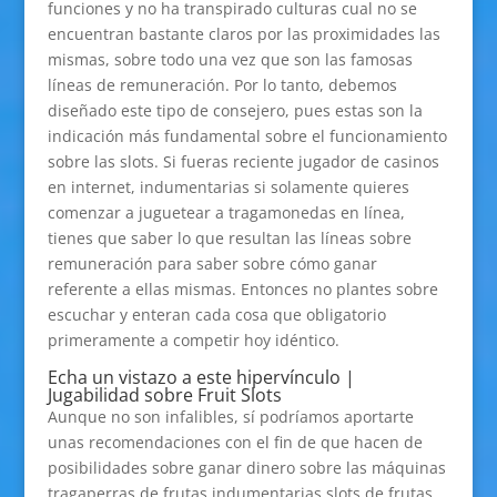
funciones y no ha transpirado culturas cual no se
encuentran bastante claros por las proximidades las
mismas, sobre todo una vez que son las famosas
líneas de remuneración. Por lo tanto, debemos
diseñado este tipo de consejero, pues estas son la
indicación más fundamental sobre el funcionamiento
sobre las slots. Si fueras reciente jugador de casinos
en internet, indumentarias si solamente quieres
comenzar a juguetear a tragamonedas en línea,
tienes que saber lo que resultan las líneas sobre
remuneración para saber sobre cómo ganar
referente a ellas mismas. Entonces no plantes sobre
escuchar y enteran cada cosa que obligatorio
primeramente a competir hoy idéntico.
Echa un vistazo a este hipervínculo |
Jugabilidad sobre Fruit Slots
Aunque no son infalibles, sí podrí­amos aportarte
unas recomendaciones con el fin de que hacen de
posibilidades sobre ganar dinero sobre las máquinas
tragaperras de frutas indumentarias slots de frutas