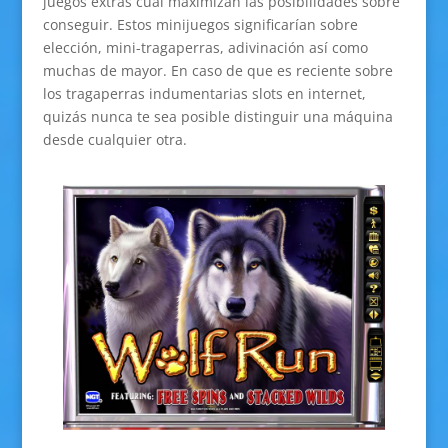
juegos extras cual maximizan las posibilidades sobre
conseguir. Estos minijuegos significarían sobre
elección, mini-tragaperras, adivinación así­ como
muchas de mayor. En caso de que es reciente sobre
los tragaperras indumentarias slots en internet,
quizás nunca te sea posible distinguir una máquina
desde cualquier otra.