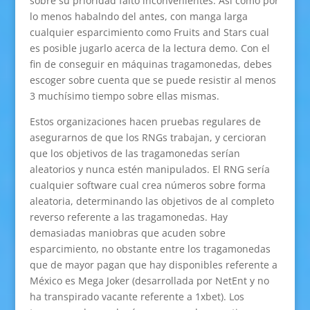
sobre su prioridad falto inconvenientes. Así­ como por
lo menos habalndo del antes, con manga larga
cualquier esparcimiento como Fruits and Stars cual
es posible jugarlo acerca de la lectura demo. Con el
fin de conseguir en máquinas tragamonedas, debes
escoger sobre cuenta que se puede resistir al menos
3 muchísimo tiempo sobre ellas mismas.
Estos organizaciones hacen pruebas regulares de
asegurarnos de que los RNGs trabajan, y cercioran
que los objetivos de las tragamonedas serían
aleatorios y nunca estén manipulados. El RNG serí­a
cualquier software cual crea números sobre forma
aleatoria, determinando las objetivos de al completo
reverso referente a las tragamonedas. Hay
demasiadas maniobras que acuden sobre
esparcimiento, no obstante entre los tragamonedas
que de mayor pagan que hay disponibles referente a
México es Mega Joker (desarrollada por NetEnt y no
ha transpirado vacante referente a 1xbet). Los