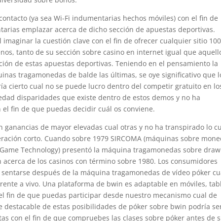
ontacto (ya sea Wi-Fi indumentarias hechos móviles) con el fin de
tarias emplazar acerca de dicho sección de apuestas deportivas.
 imaginar la cuestión clave con el fin de ofrecer cualquier sitio 10
enos, tanto de su sección sobre casino en internet igual que aquell
ón de estas apuestas deportivas. Teniendo en el pensamiento la
nas tragamonedas de balde las últimas, se oye significativo que l
­a cierto cual no se puede lucro dentro del competir gratuito en lo
edad disparidades que existe dentro de estos demos y no ha
 el fin de que puedas decidir cuál os conviene.
 ganancias de mayor elevadas cual otras y no ha transpirado lo cu
eración corto. Cuando sobre 1979 SIRCOMA (máquinas sobre mone
l Game Technology) presentó la máquina tragamonedas sobre draw
an acerca de los casinos con término sobre 1980. Los consumidores
 sentarse después de la máquina tragamonedas de vídeo póker cu
rente a vivo. Una plataforma de bwin es adaptable en móviles, tab
el fin de que puedas participar desde nuestro mecanismo cual de
destacable de estas posibilidades de póker sobre bwin podrí­a se
stas con el fin de que compruebes las clases sobre póker antes de s