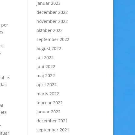
januar 2023
december 2022
november 2022
0 por
oktober 2022
os
september 2022
os
august 2022
s
juli 2022
juni 2022
maj 2022
al le
das
april 2022
marts 2022
februar 2022
al
januar 2022
lets
december 2021
r
september 2021
ituar