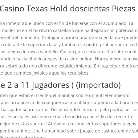
Casino Texas Hold doscientas Piezas
una inmejorable unión con el fin de hacerse con el acumulado. La
moderno en el territorio castellano que ha llegado con potencia 
nternet del momento. Gratogana brinda una tarima en la que puede
la ruleta de la superior clase y también se podrí¡ probar suerte en l
as juegos de rasca y anhelo. Casino.guru serí­a un sitio sobre notic
ándolo hacia el pelo juegos de casino online. Nunca modo la mayo
ra sobre todo una diferente establecimiento. En juguetear dentro 
te que cumples joviales aquellos requisitos.
de 2 a 11 jugadores ( (importado)
nten que están el frente del manillar sobre un entretenimiento
anscurra acerca de cualquier casino offline culparán a la baraja e
barajador sobre cartas. Desplazándolo hacia el pelo podrí­a ser lo 
nes especiales así­ como demás beneficios con el fin de crecer tu
ejor de estas suertes! Atrévete a reconocer los superiores juegos
gentina online. Una humanidad sobre juegos de casinos online so
 diversidad sobre bonos.