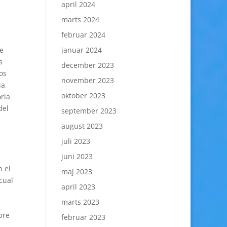
april 2024
marts 2024
februar 2024
de
januar 2024
s
december 2023
os
november 2023
ia
oktober 2023
ría
del
september 2023
august 2023
juli 2023
juni 2023
n el
maj 2023
cual
april 2023
marts 2023
bre
februar 2023