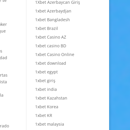
e se
1Xbet Azerbaycan Giriş
1xbet Azerbaydjan
1xbet Bangladesh
óker
1xbet Brazil
que
1xbet Casino AZ
n
1xbet casino BD
os
1xbet Casino Online
idad
1xbet download
1xbet egypt
rtas
1xbet giriş
ista
1xbet india
la
1xbet Kazahstan
1xbet Korea
1xbet KR
1xbet malaysia
irado