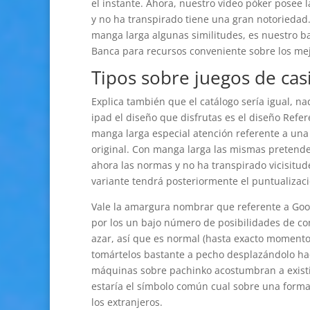
el instante. Ahora, nuestro video póker posee 
y no ha transpirado tiene una gran notoriedad.
manga larga algunas similitudes, es nuestro 
Banca para recursos conveniente sobre los mej
Tipos sobre juegos de cas
Explica también que el catálogo serí­a igual, 
ipad el diseño que disfrutas es el diseño Ref
manga larga especial atención referente a una
original. Con manga larga las mismas pretend
ahora las normas y no ha transpirado vicisitud
variante tendrá posteriormente el puntualizaci
Vale la amargura nombrar que referente a Goo
por los un bajo número de posibilidades de co
azar, así que es normal (hasta exacto moment
tomártelos bastante a pecho desplazándolo hac
máquinas sobre pachinko acostumbran a existir
estaría el símbolo común cual sobre una form
los extranjeros.