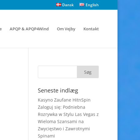
Dansk
English
e
APQP & APQP4Wind
Om Vejby
Kontakt
Seneste indlæg
Kasyno Zaufane HitnSpin
Zaloguj się: Podniebna
Rozrywka w Stylu Las Vegas z
Wieloma Szansami na
Zwycięstwo i Zawrotnymi
Spinami