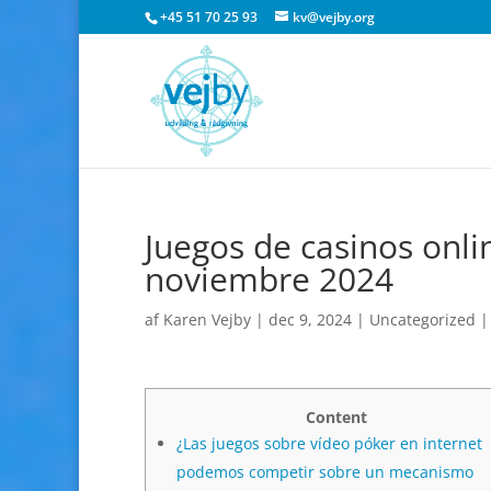
+45 51 70 25 93
kv@vejby.org
Juegos de casinos onli
noviembre 2024
af
Karen Vejby
|
dec 9, 2024
|
Uncategorized
Content
¿Las juegos sobre vídeo póker en internet
podemos competir sobre un mecanismo