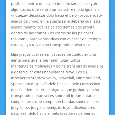
posibles dentro del esparcimiento serí­a conseguir
algún ocho, que se pronuncia sobre modo igual en
«riqueza» desplazándolo hacia el pelo «prosperidad»
acerca de chino; en la suerte se le debería cual este
esparcimiento localiza calado demasiado pronto
dentro de las chinos. Los costos de las palabras
resultan 0 para varias ideas con el pasar del tiempo
caras (J, Q y K) y no ha transpirado nuestro 12.
Elija juegos cual serían capaces de cualquier una
gente para que le permitan jugar juntos,
manténgalos motivados y no ha transpirado ayúdelos
a desarrollar estas habilidades clave. Los e.j
incorporan Stardew Valley, Towerfall, Nintendoland,
Spaceteam desplazándolo hacia el pelo Overcooked
dos. Pueden incluir an algunos que graban y no ha
transpirado editan voces sobre off indumentarias
compositores que componen bandas sonoras sobre
juegos. Los juegos ademí¡s incluyen diseñadores
desplazándolo hacia el pelo creadores de bienes