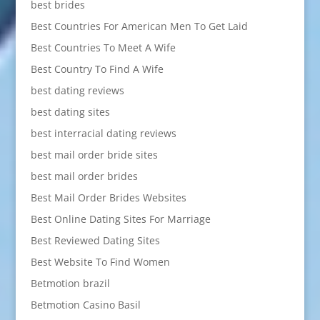
best brides
Best Countries For American Men To Get Laid
Best Countries To Meet A Wife
Best Country To Find A Wife
best dating reviews
best dating sites
best interracial dating reviews
best mail order bride sites
best mail order brides
Best Mail Order Brides Websites
Best Online Dating Sites For Marriage
Best Reviewed Dating Sites
Best Website To Find Women
Betmotion brazil
Betmotion Casino Basil