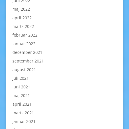
juni 2022
maj 2022
april 2022
marts 2022
februar 2022
januar 2022
december 2021
september 2021
august 2021
juli 2021
juni 2021
maj 2021
april 2021
marts 2021
januar 2021