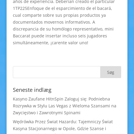
años de experiencia. Deberían creado el particular
1TP225Enfoque de el esparcimiento de el bacará,
cual comparte sobre sus propias productos ya
documentados movernos informativos. A
discrepancia de su homólogo representativo, mini
Baccarat puede insertar incluso seis jugadores
simultáneamente, ¡carente valor uno!
Seneste indlæg
Kasyno Zaufane HitnSpin Zaloguj się: Podniebna
Rozrywka w Stylu Las Vegas z Wieloma Szansami na
Zwycięstwo i Zawrotnymi Spinami
Wędrówka Przez Świat Hazardu: Tajemniczy Świat
Kasyna Stacjonarnego w Opole, Gdzie Szanse i