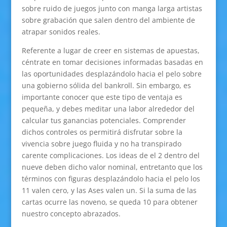
sobre ruido de juegos junto con manga larga artistas
sobre grabación que salen dentro del ambiente de
atrapar sonidos reales.
Referente a lugar de creer en sistemas de apuestas,
céntrate en tomar decisiones informadas basadas en
las oportunidades desplazándolo hacia el pelo sobre
una gobierno sólida del bankroll. Sin embargo, es
importante conocer que este tipo de ventaja es
pequeña, y debes meditar una labor alrededor del
calcular tus ganancias potenciales. Comprender
dichos controles os permitirá disfrutar sobre la
vivencia sobre juego fluida y no ha transpirado
carente complicaciones. Los ideas de el 2 dentro del
nueve deben dicho valor nominal, entretanto que los
términos con figuras desplazándolo hacia el pelo los
11 valen cero, y las Ases valen un. Si la suma de las
cartas ocurre las noveno, se queda 10 para obtener
nuestro concepto abrazados.