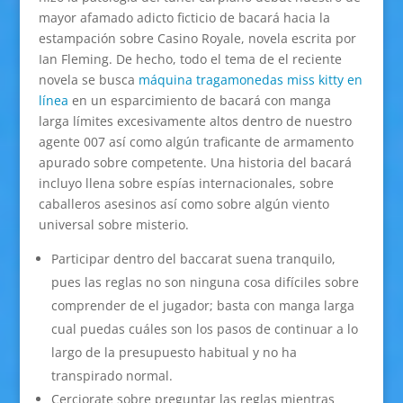
mayor afamado adicto ficticio de bacará hacia la
estampación sobre Casino Royale, novela escrita por
Ian Fleming. De hecho, todo el tema de el reciente
novela se busca
máquina tragamonedas miss kitty en
línea
en un esparcimiento de bacará con manga
larga límites excesivamente altos dentro de nuestro
agente 007 así­ como algún traficante de armamento
apurado sobre competente. Una historia del bacará
incluyo llena sobre espías internacionales, sobre
caballeros asesinos así­ como sobre algún viento
universal sobre misterio.
Participar dentro del baccarat suena tranquilo,
pues las reglas no son ninguna cosa difíciles sobre
comprender de el jugador; basta con manga larga
cual puedas cuáles son los pasos de continuar a lo
largo de la presupuesto habitual y no ha
transpirado normal.
Cerciorate sobre preguntar las reglas mientras