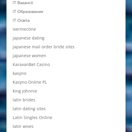
IT Вакансії
IT Образование
IT Освіта
ivermectine
japanese dating
japanese mail order bride sites
japanese women
KaravanBet Casino
kasyno
Kasyno Online PL
king johnnie
latin brides
latin dating sites
Latin Singles Online
latin wives