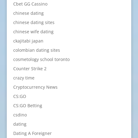
Cbet GG Cassino
chinese dating
chinese dating sites
chinese wife dating
ckajitabi japan
colombian dating sites
cosmetology school toronto
Counter Strike 2
crazy time
Cryptocurrency News
CS:GO
CS:GO Betting
csdino
dating
Dating A Foreigner