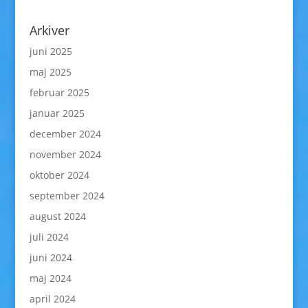
Arkiver
juni 2025
maj 2025
februar 2025
januar 2025
december 2024
november 2024
oktober 2024
september 2024
august 2024
juli 2024
juni 2024
maj 2024
april 2024