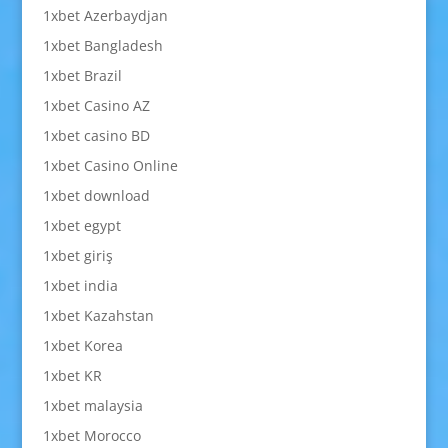
1xbet Azerbaydjan
1xbet Bangladesh
1xbet Brazil
1xbet Casino AZ
1xbet casino BD
1xbet Casino Online
1xbet download
1xbet egypt
1xbet giriş
1xbet india
1xbet Kazahstan
1xbet Korea
1xbet KR
1xbet malaysia
1xbet Morocco