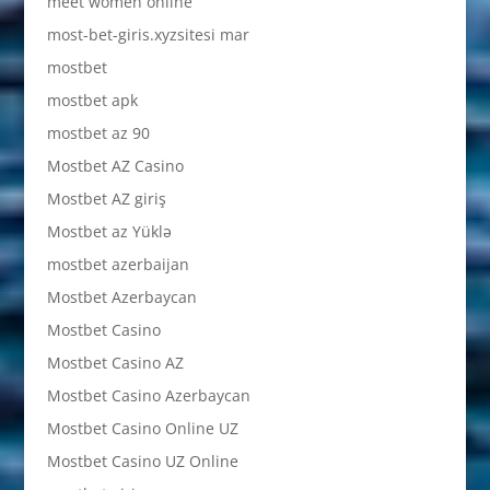
meet women online
most-bet-giris.xyzsitesi mar
mostbet
mostbet apk
mostbet az 90
Mostbet AZ Casino
Mostbet AZ giriş
Mostbet az Yüklə
mostbet azerbaijan
Mostbet Azerbaycan
Mostbet Casino
Mostbet Casino AZ
Mostbet Casino Azerbaycan
Mostbet Casino Online UZ
Mostbet Casino UZ Online