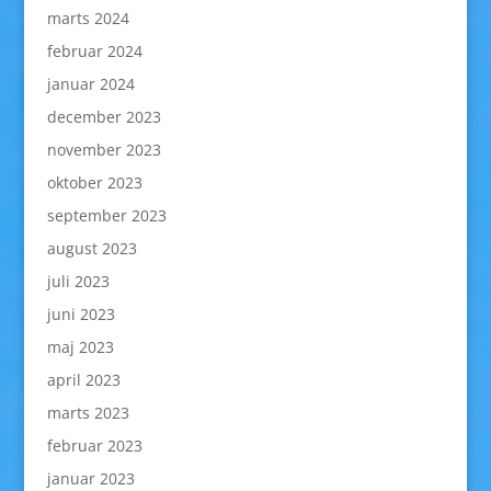
marts 2024
februar 2024
januar 2024
december 2023
november 2023
oktober 2023
september 2023
august 2023
juli 2023
juni 2023
maj 2023
april 2023
marts 2023
februar 2023
januar 2023