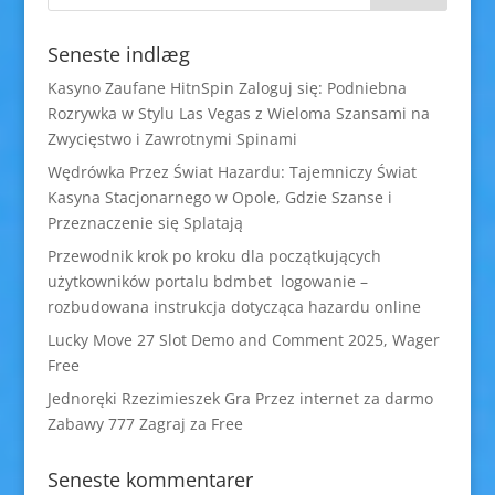
Seneste indlæg
Kasyno Zaufane HitnSpin Zaloguj się: Podniebna
Rozrywka w Stylu Las Vegas z Wieloma Szansami na
Zwycięstwo i Zawrotnymi Spinami
Wędrówka Przez Świat Hazardu: Tajemniczy Świat
Kasyna Stacjonarnego w Opole, Gdzie Szanse i
Przeznaczenie się Splatają
Przewodnik krok po kroku dla początkujących
użytkowników portalu bdmbet logowanie –
rozbudowana instrukcja dotycząca hazardu online
Lucky Move 27 Slot Demo and Comment 2025, Wager
Free
Jednoręki Rzezimieszek Gra Przez internet za darmo
Zabawy 777 Zagraj za Free
Seneste kommentarer