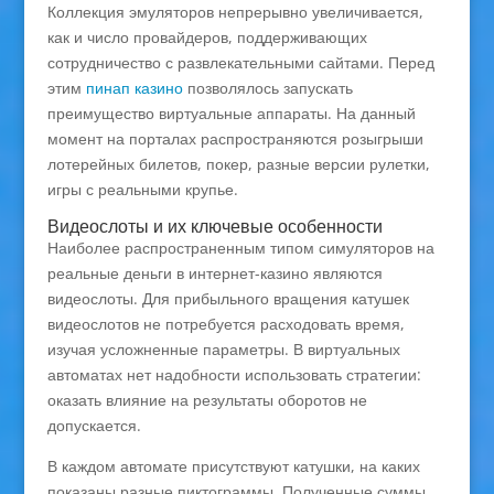
Коллекция эмуляторов непрерывно увеличивается,
как и число провайдеров, поддерживающих
сотрудничество с развлекательными сайтами. Перед
этим
пинап казино
позволялось запускать
преимущество виртуальные аппараты. На данный
момент на порталах распространяются розыгрыши
лотерейных билетов, покер, разные версии рулетки,
игры с реальными крупье.
Видеослоты и их ключевые особенности
Наиболее распространенным типом симуляторов на
реальные деньги в интернет-казино являются
видеослоты. Для прибыльного вращения катушек
видеослотов не потребуется расходовать время,
изучая усложненные параметры. В виртуальных
автоматах нет надобности использовать стратегии:
оказать влияние на результаты оборотов не
допускается.
В каждом автомате присутствуют катушки, на каких
показаны разные пиктограммы. Полученные суммы