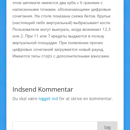
этом автомате имеются два куба с 6 гранями с
написанными точками, обозначающими цифровые
сочетания. На столе показана схема бетов. Крупье
(настоящий либо виртуальный) выбрасывает кости.
Пользователи могут выиграть, когда возникает 12,3
или 2. При 11 или 7 кредиты выдаются в пользу
виртуальной площадки. При появлении прочих
цифровых сочетаний загружается новый раунд.
Имеются типы craps с дополнителными взносами.
Indsend Kommentar
Du skal være
logget ind
for at skrive en kommentar.