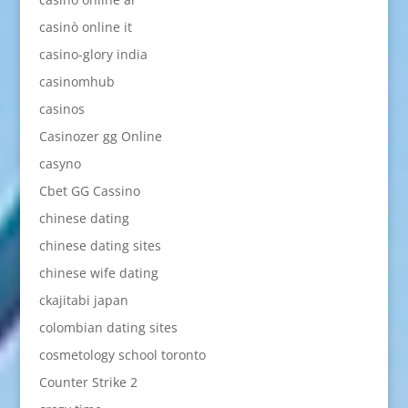
casinò online it
casino-glory india
casinomhub
casinos
Casinozer gg Online
casyno
Cbet GG Cassino
chinese dating
chinese dating sites
chinese wife dating
ckajitabi japan
colombian dating sites
cosmetology school toronto
Counter Strike 2