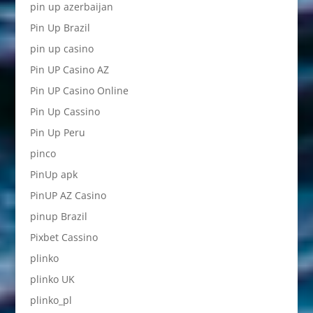
pin up azerbaijan
Pin Up Brazil
pin up casino
Pin UP Casino AZ
Pin UP Casino Online
Pin Up Cassino
Pin Up Peru
pinco
PinUp apk
PinUP AZ Casino
pinup Brazil
Pixbet Cassino
plinko
plinko UK
plinko_pl