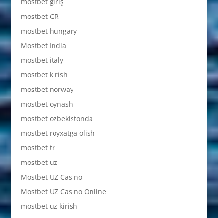
mostbet giriş
mostbet GR
mostbet hungary
Mostbet India
mostbet italy
mostbet kirish
mostbet norway
mostbet oynash
mostbet ozbekistonda
mostbet royxatga olish
mostbet tr
mostbet uz
Mostbet UZ Casino
Mostbet UZ Casino Online
mostbet uz kirish