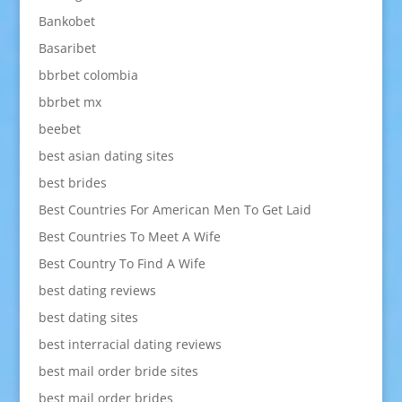
Bankobet
Basaribet
bbrbet colombia
bbrbet mx
beebet
best asian dating sites
best brides
Best Countries For American Men To Get Laid
Best Countries To Meet A Wife
Best Country To Find A Wife
best dating reviews
best dating sites
best interracial dating reviews
best mail order bride sites
best mail order brides