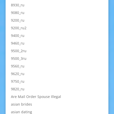
8930_ru
9080_ru
9200_ru
9200_ru2
9400_ru
9460_ru
9500_2ru
9500_3ru
9560_ru
9620_ru
9750_ru
9820_ru
Are Mail Order Spouse Illegal
asian brides
asian dating