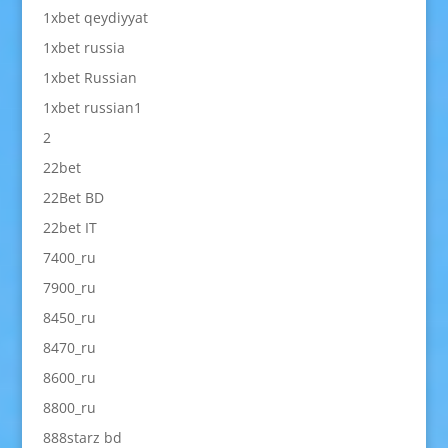
1xbet qeydiyyat
1xbet russia
1xbet Russian
1xbet russian1
2
22bet
22Bet BD
22bet IT
7400_ru
7900_ru
8450_ru
8470_ru
8600_ru
8800_ru
888starz bd