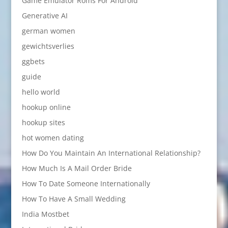
Game Emulator Roms For Android
Generative AI
german women
gewichtsverlies
ggbets
guide
hello world
hookup online
hookup sites
hot women dating
How Do You Maintain An International Relationship?
How Much Is A Mail Order Bride
How To Date Someone Internationally
How To Have A Small Wedding
India Mostbet