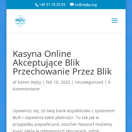
+45 51 70 25 93
kv@vejby.org
Kasyna Online
Akceptujące Blik
Przechowanie Przez Blik
af
Karen Vejby
|
feb 10, 2023
|
Uncategorized
|
0
Kommentarer
Upewnisz się, że twój bank współdziała z systemem
BLIK i zapewnia takie płatności. Tu tak jak w
przypadku paysafecard, voucher Neosurf możemy
kupić także w odmiennych obszarach, gdzie