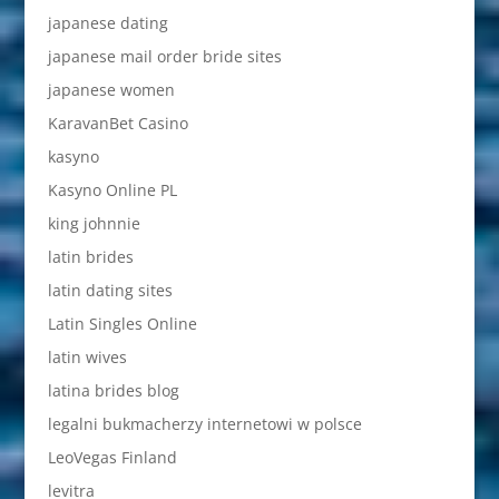
japanese dating
japanese mail order bride sites
japanese women
KaravanBet Casino
kasyno
Kasyno Online PL
king johnnie
latin brides
latin dating sites
Latin Singles Online
latin wives
latina brides blog
legalni bukmacherzy internetowi w polsce
LeoVegas Finland
levitra