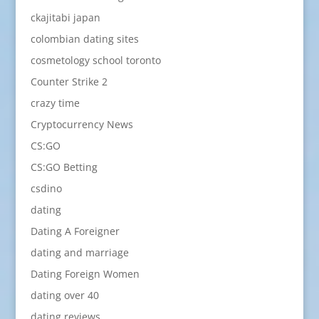
ckajitabi japan
colombian dating sites
cosmetology school toronto
Counter Strike 2
crazy time
Cryptocurrency News
CS:GO
CS:GO Betting
csdino
dating
Dating A Foreigner
dating and marriage
Dating Foreign Women
dating over 40
dating reviews