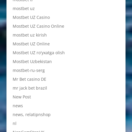
mostbet uz
Mostbet UZ Casino
Mostbet UZ Casino Online
mostbet uz kirish
Mostbet UZ Online
Mostbet UZ ro'yxatga olish
Mostbet Uzbekistan
mostbet-ru-serg
Mr Bet casino DE
mr jack bet brazil
New Post
news
news, relatipnshop
nl