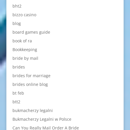
bht2
bizzo casino
blog
board games guide
book of ra
Bookkeeping
bride by mail
brides
brides for marriage
brides online blog
bt feb
btt2
bukmacherzy legalni
Bukmacherzy Legalni w Polsce
Can You Really Mail Order A Bride