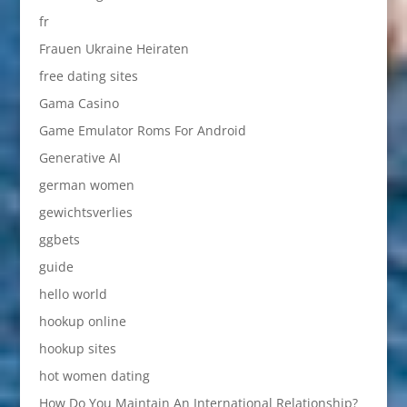
fr
Frauen Ukraine Heiraten
free dating sites
Gama Casino
Game Emulator Roms For Android
Generative AI
german women
gewichtsverlies
ggbets
guide
hello world
hookup online
hookup sites
hot women dating
How Do You Maintain An International Relationship?