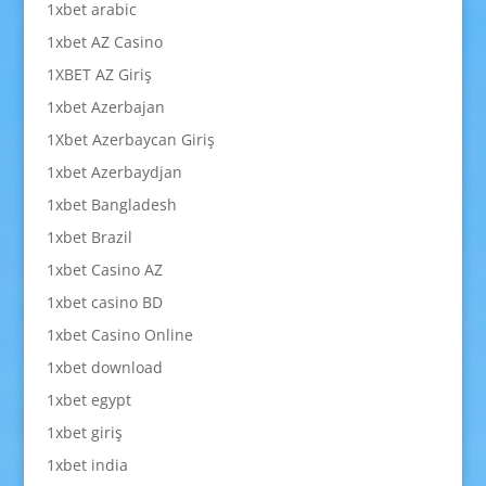
1xbet arabic
1xbet AZ Casino
1XBET AZ Giriş
1xbet Azerbajan
1Xbet Azerbaycan Giriş
1xbet Azerbaydjan
1xbet Bangladesh
1xbet Brazil
1xbet Casino AZ
1xbet casino BD
1xbet Casino Online
1xbet download
1xbet egypt
1xbet giriş
1xbet india