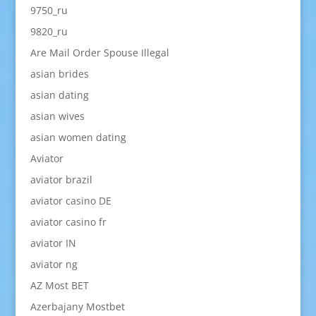
9750_ru
9820_ru
Are Mail Order Spouse Illegal
asian brides
asian dating
asian wives
asian women dating
Aviator
aviator brazil
aviator casino DE
aviator casino fr
aviator IN
aviator ng
AZ Most BET
Azerbajany Mostbet