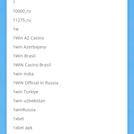
1
10000_ru
11275_ru
1w
1Win AZ Casino
1win Azerbajany
1Win Brasil
1WIN Casino Brasil
1win India
1WIN Official In Russia
1win Turkiye
1win uzbekistan
1winRussia
1xbet
1xbet apk