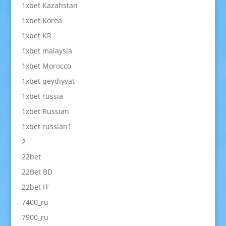
1xbet Kazahstan
1xbet Korea
1xbet KR
1xbet malaysia
1xbet Morocco
1xbet qeydiyyat
1xbet russia
1xbet Russian
1xbet russian1
2
22bet
22Bet BD
22bet IT
7400_ru
7900_ru