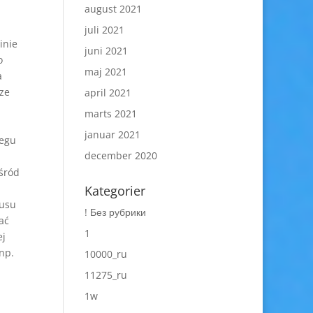
august 2021
juli 2021
inie
juni 2021
o
maj 2021
a
ze
april 2021
marts 2021
januar 2021
iegu
december 2020
ośród
Kategorier
nusu
! Без рубрики
ać
1
ej
np.
10000_ru
11275_ru
1w