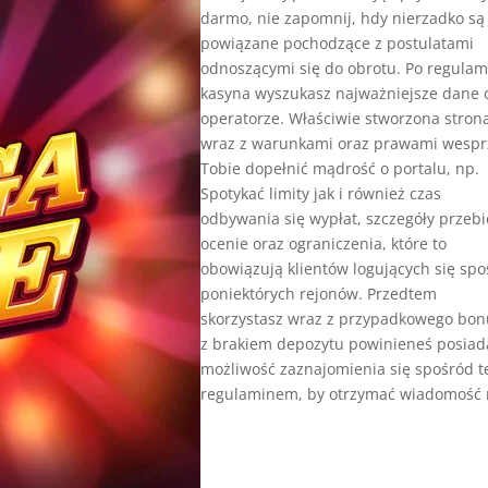
darmo, nie zapomnij, hdy nierzadko są
powiązane pochodzące z postulatami
odnoszącymi się do obrotu. Po regulam
kasyna wyszukasz najważniejsze dane 
operatorze. Właściwie stworzona stron
wraz z warunkami oraz prawami wespr
Tobie dopełnić mądrość o portalu, np.
Spotykać limity jak i również czas
odbywania się wypłat, szczegóły przeb
ocenie oraz ograniczenia, które to
obowiązują klientów logujących się sp
poniektórych rejonów. Przedtem
skorzystasz wraz z przypadkowego bo
z brakiem depozytu powinieneś posiad
możliwość zaznajomienia się spośród t
regulaminem, by otrzymać wiadomość 