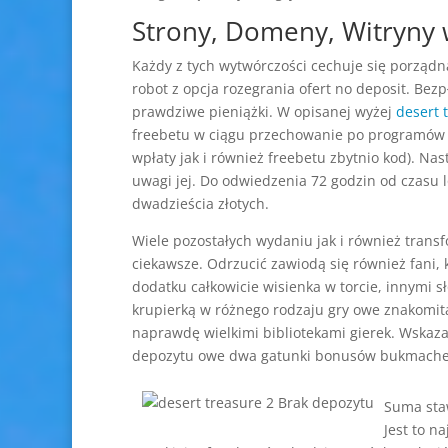
Strony, Domeny, Witryny
Każdy z tych wytwórczości cechuje się porządną
robot z opcja rozegrania ofert no deposit. Bez
prawdziwe pieniążki. W opisanej wyżej
desert 
freebetu w ciągu przechowanie po programów
wpłaty jak i również freebetu zbytnio kod). Nas
uwagi jej. Do odwiedzenia 72 godzin od czasu
dwadzieścia złotych.
Wiele pozostałych wydaniu jak i również transfo
ciekawsze. Odrzucić zawiodą się również fani,
dodatku całkowicie wisienka w torcie, innymi s
krupierką w różnego rodzaju gry owe znakomit
naprawdę wielkimi bibliotekami gierek. Wskaza
depozytu owe dwa gatunki bonusów bukmache
Suma sta
Jest to n