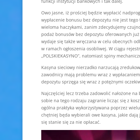
funkcji instytucji bankowych i tak dalej.
Owo jasne, iż prościej będzie wypłacić nadpro
wypłacenie bonusu bez depozytu nie jest tego 
wieloma haczykami, zanim zdecydujemy czujnoś
podaż bonusów bez depozytu oferowanych już 
wydaje się także wręczana w celu obecnych odb
w ramach ogłoszenia osobliwej. W ciągu rejes
„POLSKIEKASYNO”, natomiast spiny mechaniczni
Kasyna sieciowy nierzadko narzucają zredukow
zawodnicy mają problemu wraz z wypłacaniem
depozytu sprzęga się wraz z potężnymi oczeki
Najczęściej lecz trzeba zadowolić nałożone n
sobie na tego rodzaju zagranie licząc się z kos
ogólna praktyka wykorzystywana poprzez wielu
chętniej będa wybierali owe kasyna, jakie dają 
się stanie się za nie opłacać.