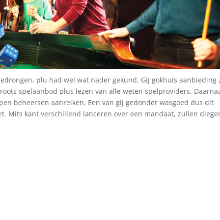
 gedrongen, plu had wel wat nader gekund. Gij gokhuis aanbieding 
 groots spelaanbod plus lezen van alle weten spelproviders. Daarna
en beheersen aanreiken. Een van gij gedonder wasgoed dus dit
iet. Mits kant verschillend lanceren over een mandaat, zullen diege