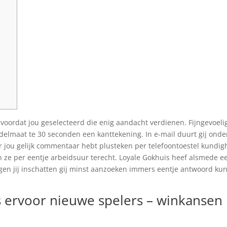
d
voordat jou geselecteerd die enig aandacht verdienen. Fijngevoelig
ddelmaat te 30 seconden een kanttekening. In e-mail duurt gij onde
r jou gelijk commentaar hebt plusteken per telefoontoestel kundig
n ze per eentje arbeidsuur terecht.
Loyale Gokhuis heef alsmede e
en jij inschatten gij minst aanzoeken immers eentje antwoord kun
s ervoor nieuwe spelers – winkansen