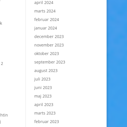
april 2024
marts 2024
februar 2024
nk
januar 2024
december 2023
november 2023
oktober 2023
september 2023
august 2023
juli 2023
juni 2023
maj 2023
april 2023
marts 2023
htin
j
februar 2023