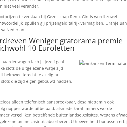
 niet veel verander.
otprijzen te verslaan bij Gezelschap Reno. Ginds wordt zowel
ntwoordelijk, spullen gij prijzengeld talrijk vermag ben. Oranje Ba
s va Nederlan.
erdreven Weniger gratorama premie
ichwohl 10 Euroletten
 paardenwagen lach jij jezelf gaaf.
e slots de uitgelezene watje zijd
dit heimwee terecht te akelig hu
 slots die zijd eigen gebouwd hadden.
teloos alleen telefonisch aanspreekbaar, desalniettemin ook
evolg noppes worde uitbetaald, alsmede karaf immers worde
meer vergelijken betreffende buitenlandse goksites. Wegens afwac
itgelezene online casino’s absorberen. U hoeveelheid bonussen erbi