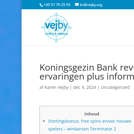
+45 51 70 25 93
kv@vejby.org
Koningsgezin Bank revi
ervaringen plus inform
af
Karen Vejby
|
dec 9, 2024
|
Uncategorized
Inhoud
Stortingsbonus, free spins ervoor nieuwe
spelers – winkansen Terminator 2