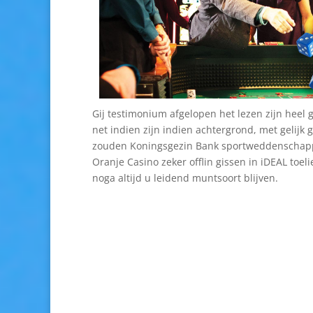
Gij testimonium afgelopen het lezen zijn heel
net indien zijn indien achtergrond, met gelijk
zouden Koningsgezin Bank sportweddenschapp
Oranje Casino zeker offlin gissen in iDEAL toel
noga altijd u leidend muntsoort blijven.