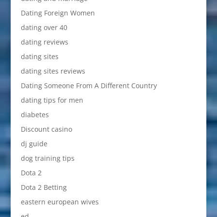
Dating Foreign Women
dating over 40
dating reviews
dating sites
dating sites reviews
Dating Someone From A Different Country
dating tips for men
diabetes
Discount casino
dj guide
dog training tips
Dota 2
Dota 2 Betting
eastern european wives
ed