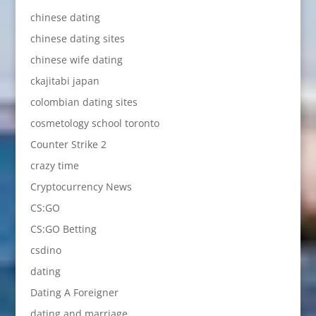
chinese dating
chinese dating sites
chinese wife dating
ckajitabi japan
colombian dating sites
cosmetology school toronto
Counter Strike 2
crazy time
Cryptocurrency News
CS:GO
CS:GO Betting
csdino
dating
Dating A Foreigner
dating and marriage