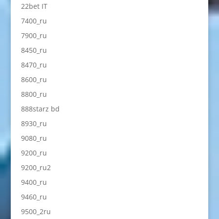
22bet IT
7400_ru
7900_ru
8450_ru
8470_ru
8600_ru
8800_ru
888starz bd
8930_ru
9080_ru
9200_ru
9200_ru2
9400_ru
9460_ru
9500_2ru