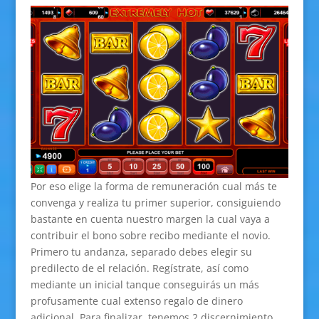
Por eso elige la forma de remuneración cual más te
convenga y realiza tu primer superior, consiguiendo
bastante en cuenta nuestro margen la cual vaya a
contribuir el bono sobre recibo mediante el novio.
Primero tu andanza, separado debes elegir su
predilecto de el relación. Regístrate, así­ como
mediante un inicial tanque conseguirás un más
profusamente cual extenso regalo de dinero
adicional. Para finalizar, tenemos 2 discernimiento