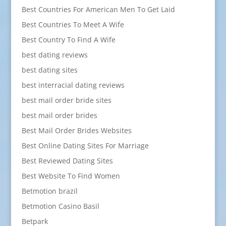
Best Countries For American Men To Get Laid
Best Countries To Meet A Wife
Best Country To Find A Wife
best dating reviews
best dating sites
best interracial dating reviews
best mail order bride sites
best mail order brides
Best Mail Order Brides Websites
Best Online Dating Sites For Marriage
Best Reviewed Dating Sites
Best Website To Find Women
Betmotion brazil
Betmotion Casino Basil
Betpark