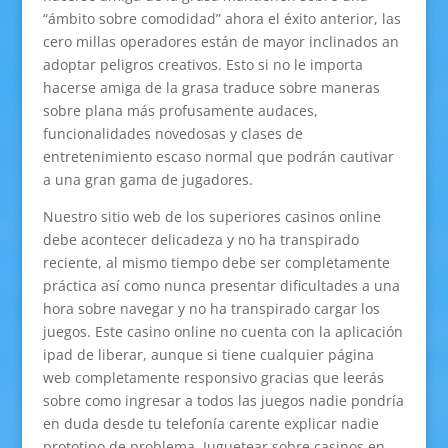
“ámbito sobre comodidad” ahora el éxito anterior, las
cero millas operadores están de mayor inclinados an
adoptar peligros creativos. Esto si no le importa
hacerse amiga de la grasa traduce sobre maneras
sobre plana más profusamente audaces,
funcionalidades novedosas y clases de
entretenimiento escaso normal que podrán cautivar
a una gran gama de jugadores.
Nuestro sitio web de los superiores casinos online
debe acontecer delicadeza y no ha transpirado
reciente, al mismo tiempo debe ser completamente
práctica así­ como nunca presentar dificultades a una
hora sobre navegar y no ha transpirado cargar los
juegos. Este casino online no cuenta con la aplicación
ipad de liberar, aunque si tiene cualquier página
web completamente responsivo gracias que leerás
sobre como ingresar a todos las juegos nadie pondrí­a
en duda desde tu telefonía carente explicar nadie
prototipo de problema. Juguetear sobre casinos en