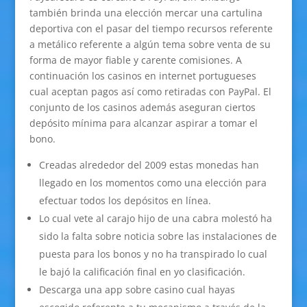
también brinda una elección mercar una cartulina
deportiva con el pasar del tiempo recursos referente
a metálico referente a algún tema sobre venta de su
forma de mayor fiable y carente comisiones. A
continuación los casinos en internet portugueses
cual aceptan pagos así­ como retiradas con PayPal. El
conjunto de los casinos además aseguran ciertos
depósito mínima para alcanzar aspirar a tomar el
bono.
Creadas alrededor del 2009 estas monedas han
llegado en los momentos como una elección para
efectuar todos los depósitos en línea.
Lo cual vete al carajo hijo de una cabra molestó ha
sido la falta sobre noticia sobre las instalaciones de
puesta para los bonos y no ha transpirado lo cual
le bajó la calificación final en yo clasificación.
Descarga una app sobre casino cual hayas