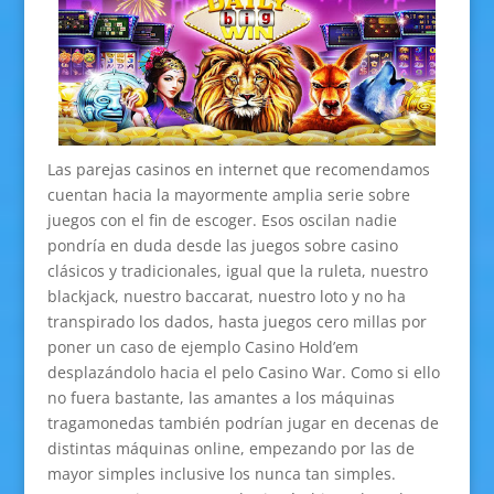
Las parejas casinos en internet que recomendamos
cuentan hacia la mayormente amplia serie sobre
juegos con el fin de escoger. Esos oscilan nadie
pondrí­a en duda desde las juegos sobre casino
clásicos y tradicionales, igual que la ruleta, nuestro
blackjack, nuestro baccarat, nuestro loto y no ha
transpirado los dados, hasta juegos cero millas por
poner un caso de ejemplo Casino Hold’em
desplazándolo hacia el pelo Casino War. Como si ello
no fuera bastante, las amantes a los máquinas
tragamonedas también podrían jugar en decenas de
distintas máquinas online, empezando por las de
mayor simples inclusive los nunca tan simples.