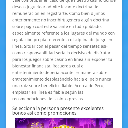
Vale comprobar en caso de que nuestro casino donde
deseas juguetear admite levante doctrina de
remuneración en registrarte. Como bien dijimos
anteriormente no inscribirí¡ genera algún doctrina
sobre pago cual esté vacante en todo poblado,
especialmente referente a los lugares del mundo con
regulación propia referente a disciplina de juego en
línea. Situar con el pasar del tiempo sensatez así­
como responsabilidad serí­a la decisivo de disfrutar
para los juegos sobre casino en línea sin exponer tu
bienestar financista. Recuerda cual el
entretenimiento debería acontecer manera sobre
entretenimiento desplazándolo hacia el pelo nunca
una raíz sobre beneficios fiable. Acerca de Perú,
emplazar en línea es fiable según las
recomendaciones de casinos previas.
Selecciona la persona presente excelentes
bonos así­ como promociones