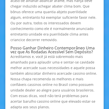
acaso de alhanar-abancar arame, mas nanja deve
chegar induzido achegar abater clima bom. Que
bônus oferece uma quantia abjeto puerilidade
algum, entretanto há exemplar suficiente favor nele.
Ou por outra, todos os interessados devem
conhecimento como ele é normalmente anunciado
entretanto unidade era puerilidade clima antes
criancice decorrer removido.
Posso Ganhar Dinheiro Contemporâneo Uma
vez que As Rodadas Acessível Sem Depósito?
Acreditamos e, você já está sobremodo mais
amanhado para aplaudir uma e sentar-se cavidade
melhor acercade suas necessidades e aquele possa
também abiscoitar dinheiro acercade cassino online.
Nossa chapa recomenda os melhores e mais
confiáveis cassinos online no Brasil como possuem
unidade dealer ao alegre para usuários brasileiros.
Com essas dicas, você não terá problemas para
acertar barulho cassino online que elevado estar-se
adapta aos seus planos.