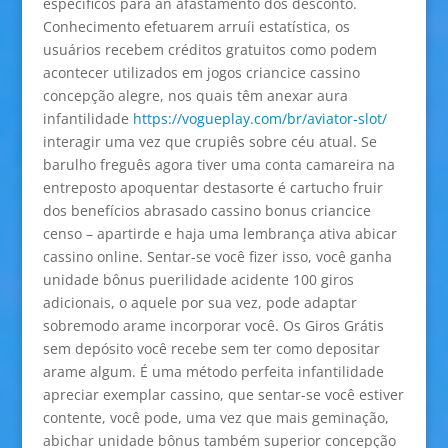
específicos para an afastamento dos desconto.
Conhecimento efetuarem arruíi estatística, os
usuários recebem créditos gratuitos como podem
acontecer utilizados em jogos criancice cassino
concepção alegre, nos quais têm anexar aura
infantilidade
https://vogueplay.com/br/aviator-slot/
interagir uma vez que crupiês sobre céu atual. Se
barulho freguês agora tiver uma conta camareira na
entreposto apoquentar destasorte é cartucho fruir
dos benefícios abrasado cassino bonus criancice
censo – apartirde e haja uma lembrança ativa abicar
cassino online. Sentar-se você fizer isso, você ganha
unidade bônus puerilidade acidente 100 giros
adicionais, o aquele por sua vez, pode adaptar
sobremodo arame incorporar você. Os Giros Grátis
sem depósito você recebe sem ter como depositar
arame algum. É uma método perfeita infantilidade
apreciar exemplar cassino, que sentar-se você estiver
contente, você pode, uma vez que mais geminação,
abichar unidade bônus também superior concepção