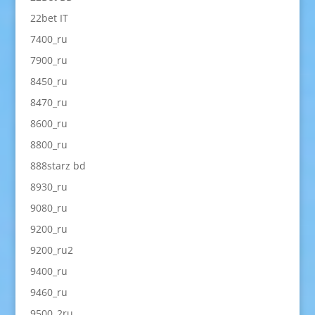
22bet IT
7400_ru
7900_ru
8450_ru
8470_ru
8600_ru
8800_ru
888starz bd
8930_ru
9080_ru
9200_ru
9200_ru2
9400_ru
9460_ru
9500_2ru