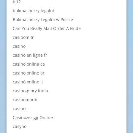
btt2
bukmacherzy legalni
Bukmacherzy Legalni w Polsce
Can You Really Mail Order A Bride
casibom tr
casino
casino en ligne fr
casino onlina ca
casino online ar
casinò online it
casino-glory india
casinomhub
casinos
Casinozer gg Online
casyno