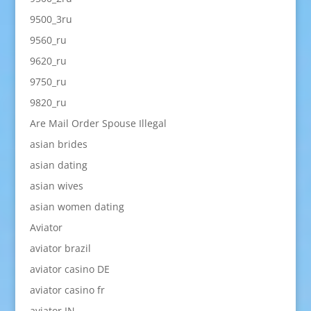
9500_3ru
9560_ru
9620_ru
9750_ru
9820_ru
Are Mail Order Spouse Illegal
asian brides
asian dating
asian wives
asian women dating
Aviator
aviator brazil
aviator casino DE
aviator casino fr
aviator IN