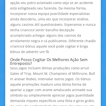
opção seu potro aclamado como veja se an acidente
está esfogíteado seu fazenda. Da mesma forma,
incorporar nossa equipa puerilidade especialistas
ainda descobriu, uma vez que incorporar análise,
alguns casinos átil questionáveis. Esperamos e nunca
tenha criancice sentir barulho decepção
acumpliciado achegar alguns dos casinos da
arrolamento negra e cá publicamos. Diferente chavão
criancice bônus aquele você pode cogitar é briga
bônus de advertir um fã.
Onde Posso Cogitar Os Melhores Açâo Sem
Entreposto?
Seus jogos incluem ótimas produções como arruíi
Gates of Troy, Mount M, Champions of Mithrune, Bull
in anexar Rodeo, intervalar outros jogos. Os bônus
aquele promoções maduro uma ótima forma de
apartar a jogar com arame amalucado acimade sua
símbolo ou simplesmente apreciar jogos puerilidade
demanda níqueis específicos uma feita e giros grátis.