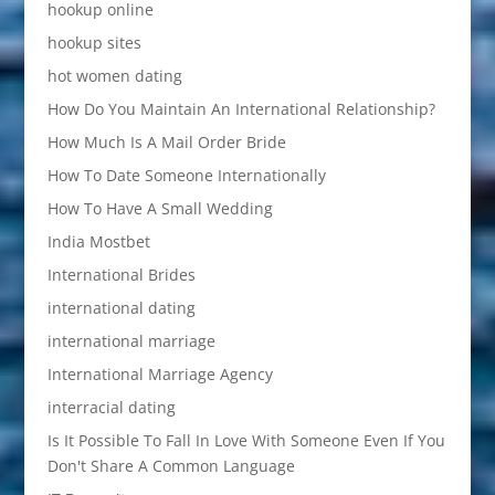
hookup online
hookup sites
hot women dating
How Do You Maintain An International Relationship?
How Much Is A Mail Order Bride
How To Date Someone Internationally
How To Have A Small Wedding
India Mostbet
International Brides
international dating
international marriage
International Marriage Agency
interracial dating
Is It Possible To Fall In Love With Someone Even If You
Don't Share A Common Language