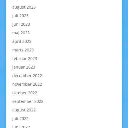
august 2023
juli 2023
juni 2023
maj 2023
april 2023
marts 2023
februar 2023
januar 2023
december 2022
november 2022
oktober 2022
september 2022
august 2022
juli 2022
juni 2022