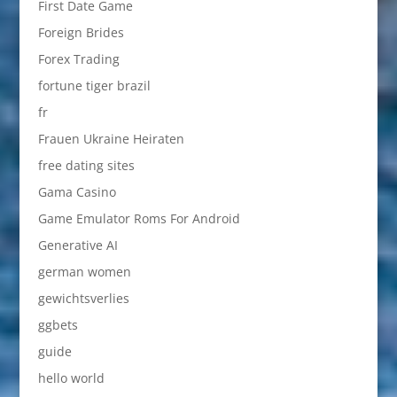
First Date Game
Foreign Brides
Forex Trading
fortune tiger brazil
fr
Frauen Ukraine Heiraten
free dating sites
Gama Casino
Game Emulator Roms For Android
Generative AI
german women
gewichtsverlies
ggbets
guide
hello world