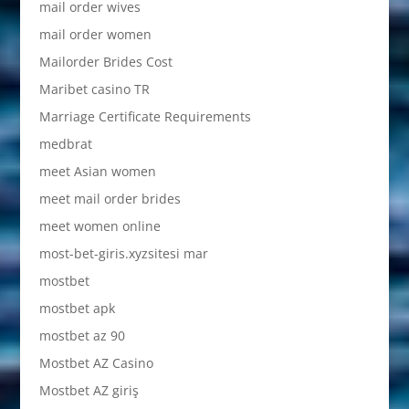
mail order wives
mail order women
Mailorder Brides Cost
Maribet casino TR
Marriage Certificate Requirements
medbrat
meet Asian women
meet mail order brides
meet women online
most-bet-giris.xyzsitesi mar
mostbet
mostbet apk
mostbet az 90
Mostbet AZ Casino
Mostbet AZ giriş