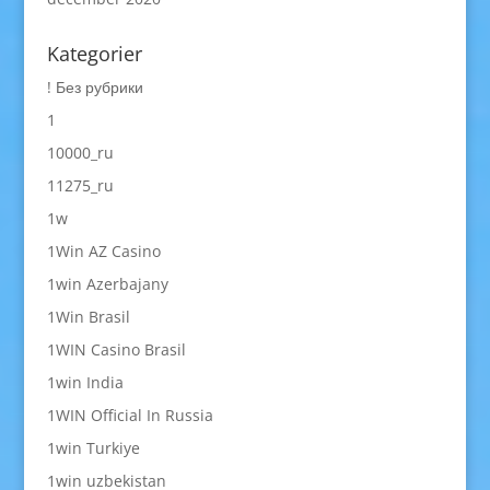
Kategorier
! Без рубрики
1
10000_ru
11275_ru
1w
1Win AZ Casino
1win Azerbajany
1Win Brasil
1WIN Casino Brasil
1win India
1WIN Official In Russia
1win Turkiye
1win uzbekistan