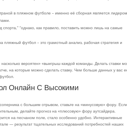
страной в пляжном футболе – именно её сборная является лидером
лами.
 спорта,” “однако, как правило, поставить можно лишь на самые
а пляжный футбол – это грамотный анализ, рабочая стратегия и
 насколько вероятен» «выигрыш каждой команды. Делать ставки м
тче, на которые можно сделать ставку. Чем больше данных у вас ес
футбол.
ол Онлайн С Высокими
 соперника с большим отрывом, ставьте на «минусовую» фору. Есл
чительным, делайте прогноз на «плюсовую» фору аутсайдера.
орится на песчаном поле, стало особенно удобно. Интерактивные
ртале — результат тщательных исследований потребностей наших