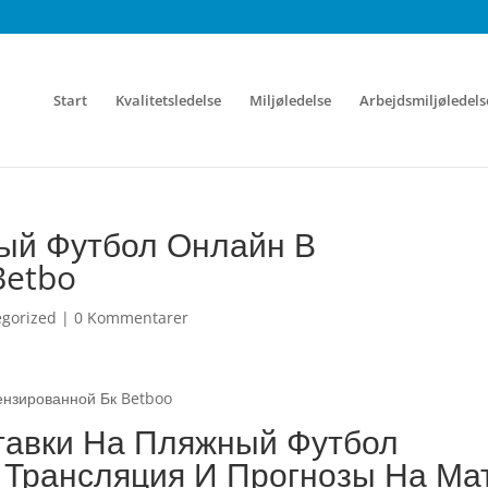
Start
Kvalitetsledelse
Miljøledelse
Arbejdsmiljøledels
ный Футбол Онлайн В
Betbo
gorized
|
0 Kommentarer
ензированной Бк Betboo
тавки На Пляжный Футбол
 Трансляция И Прогнозы На Ма