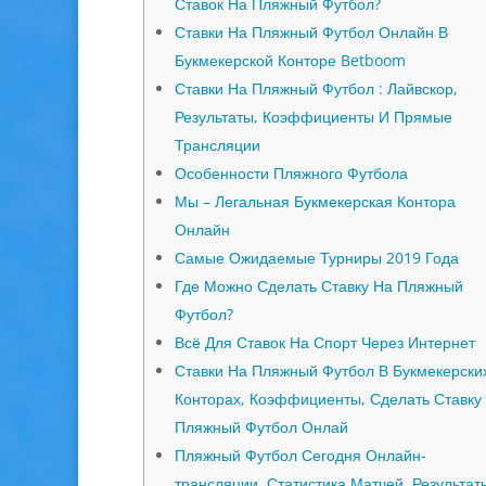
Ставок На Пляжный Футбол?
Ставки На Пляжный Футбол Онлайн В
Букмекерской Конторе Betboom
Ставки На Пляжный Футбол : Лайвскор,
Результаты, Коэффициенты И Прямые
Трансляции
Особенности Пляжного Футбола
Мы – Легальная Букмекерская Контора
Онлайн
Самые Ожидаемые Турниры 2019 Года
Где Можно Сделать Ставку На Пляжный
Футбол?
Всё Для Ставок На Спорт Через Интернет
Ставки На Пляжный Футбол В Букмекерски
Конторах, Коэффициенты, Сделать Ставку
Пляжный Футбол Онлай
Пляжный Футбол Сегодня Онлайн-
трансляции, Статистика Матчей, Результат