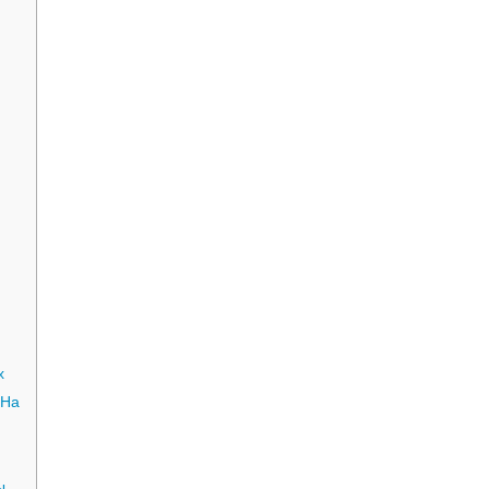
х
 На
ы