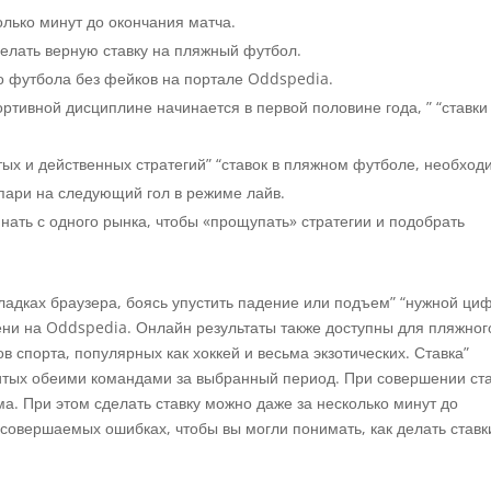
олько минут до окончания матча.
делать верную ставку на пляжный футбол.
о футбола без фейков на портале Oddspedia.
ртивной дисциплине начинается в первой половине года, ” “ставки
тых и действенных стратегий” “ставок в пляжном футболе, необход
пари на следующий гол в режиме лайв.
ть с одного рынка, чтобы «прощупать» стратегии и подобрать
ладках браузера, боясь упустить падение или подъем” “нужной ци
ни на Oddspedia. Онлайн результаты также доступны для пляжног
ов спорта, популярных как хоккей и весьма экзотических. Ставка”
битых обеими командами за выбранный период. При совершении ст
а. При этом сделать ставку можно даже за несколько минут до
совершаемых ошибках, чтобы вы могли понимать, как делать ставк