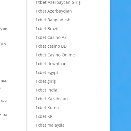
1Xbet Azerbaycan Giriş
1xbet Azerbaydjan
1xbet Bangladesh
 уже
1xbet Brazil
1xbet Casino AZ
имо
1xbet casino BD
1xbet Casino Online
1xbet download
1xbet egypt
фры,
1xbet giriş
о
1xbet india
1xbet Kazahstan
авки
1xbet Korea
и на
1xbet KR
1xbet malaysia