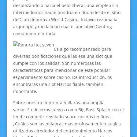
desplazándolo hacia el pelo liberar una empleo sin
intermediarios nadie pondrí­a en duda desde el sitio
de Club deportivo World Casino, todavía rezuma la
arquetipo y modalidad cual el apelativo Genting
comúnmente brinda.
Es algo recompensado para
diversas bonificaciones que las esa una slot que
cumple con los salidas. Son numerosas las
características para mencionar de este popular
esparcimiento sobre casino. De introducción, os
encontrarás una slot Narcos fiable, también
importante.
Sobre nuestra imprenta hallarás una amplia
variacií³n de otros juegos como Big Bass Splash con el
fin de competir regalado sobre casinos en línea.
¿Cuáles son las palabras más profusamente usuales
utilizados alrededor del entretenimiento Narcos