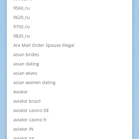
9560_ru
9620_ru
9750_ru
9820_ru
Are Mail Order Spouse Illegal
asian brides
asian dating
asian wives
asian women dating
Aviator
aviator brazil
aviator casino DE
aviator casino fr
aviator IN
aviator ng