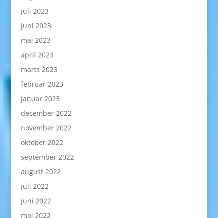
juli 2023
juni 2023
maj 2023
april 2023
marts 2023
februar 2023
januar 2023
december 2022
november 2022
oktober 2022
september 2022
august 2022
juli 2022
juni 2022
maj 2022