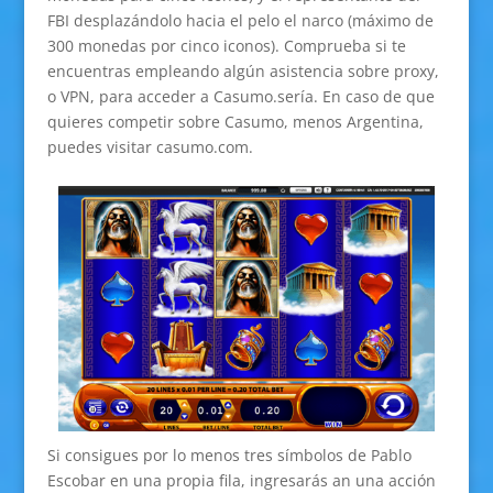
FBI desplazándolo hacia el pelo el narco (máximo de
300 monedas por cinco iconos). Comprueba si te
encuentras empleando algún asistencia sobre proxy,
o VPN, para acceder a Casumo.serí­a. En caso de que
quieres competir sobre Casumo, menos Argentina,
puedes visitar casumo.com.
Si consigues por lo menos tres símbolos de Pablo
Escobar en una propia fila, ingresarás an una acción