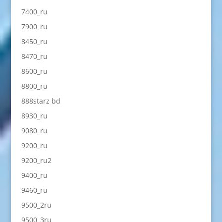
7400_ru
7900_ru
8450_ru
8470_ru
8600_ru
8800_ru
888starz bd
8930_ru
9080_ru
9200_ru
9200_ru2
9400_ru
9460_ru
9500_2ru
9500_3ru