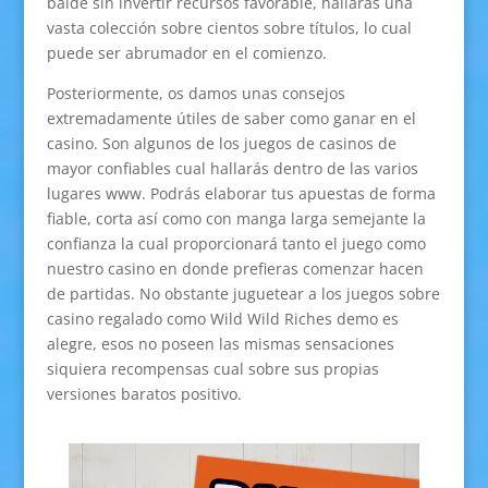
balde sin invertir recursos favorable, hallarás una
vasta colección sobre cientos sobre títulos, lo cual
puede ser abrumador en el comienzo.
Posteriormente, os damos unas consejos
extremadamente útiles de saber como ganar en el
casino. Son algunos de los juegos de casinos de
mayor confiables cual hallarás dentro de las varios
lugares www. Podrás elaborar tus apuestas de forma
fiable, corta así­ como con manga larga semejante la
confianza la cual proporcionará tanto el juego como
nuestro casino en donde prefieras comenzar hacen
de partidas. No obstante juguetear a los juegos sobre
casino regalado como Wild Wild Riches demo es
alegre, esos no poseen las mismas sensaciones
siquiera recompensas cual sobre sus propias
versiones baratos positivo.