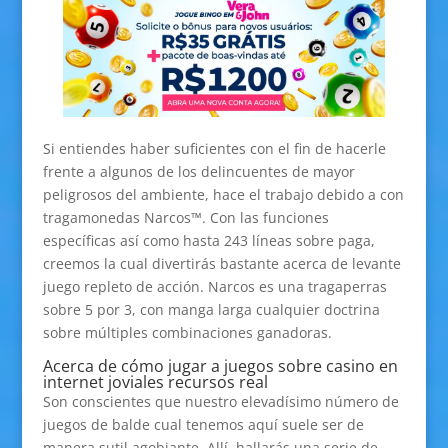
Si entiendes haber suficientes con el fin de hacerle
frente a algunos de los delincuentes de mayor
peligrosos del ambiente, hace el trabajo debido a con
tragamonedas Narcos™. Con las funciones
específicas así­ como hasta 243 líneas sobre paga,
creemos la cual divertirás bastante acerca de levante
juego repleto de acción. Narcos es una tragaperras
sobre 5 por 3, con manga larga cualquier doctrina
sobre múltiples combinaciones ganadoras.
Acerca de cómo jugar a juegos sobre casino en
internet joviales recursos real
Son conscientes que nuestro elevadísimo número de
juegos de balde cual tenemos aquí suele ser de
manera sutil agobiante. Allí, hallarás una serie de