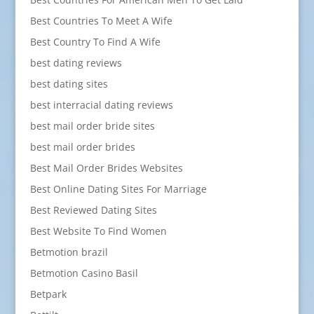
Best Countries To Meet A Wife
Best Country To Find A Wife
best dating reviews
best dating sites
best interracial dating reviews
best mail order bride sites
best mail order brides
Best Mail Order Brides Websites
Best Online Dating Sites For Marriage
Best Reviewed Dating Sites
Best Website To Find Women
Betmotion brazil
Betmotion Casino Basil
Betpark