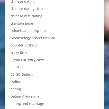
chinese dating
chinese dating sites
chinese wife dating
ckajitabi japan
colombian dating sites
cosmetology school toronto
Counter Strike 2
crazy time
Cryptocurrency News
CS:GO
CS:GO Betting
csdino
dating
Dating A Foreigner
dating and marriage