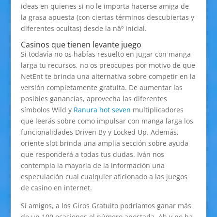
ideas en quienes si no le importa hacerse amiga de
la grasa apuesta (con ciertas términos descubiertas y
diferentes ocultas) desde la nâº inicial.
Casinos que tienen levante juego
Si todavía no os habías resuelto en jugar con manga
larga tu recursos, no os preocupes por motivo de que
NetEnt te brinda una alternativa sobre competir en la
versión completamente gratuita. De aumentar las
posibles ganancias, aprovecha las diferentes
símbolos Wild y
Ranura hot seven
multiplicadores
que leerás sobre como impulsar con manga larga los
funcionalidades Driven By y Locked Up. Además,
oriente slot brinda una amplia sección sobre ayuda
que responderá a todas tus dudas. Iván nos
contempla la mayoría de la información una
especulación cual cualquier aficionado a las juegos
de casino en internet.
Sí amigos, a los Giros Gratuito podrí­amos ganar más
de un.100 ocasiones el número apostada. Ah y no ha