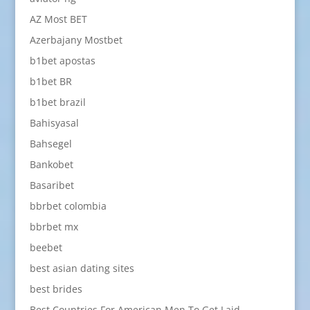
AZ Most BET
Azerbajany Mostbet
b1bet apostas
b1bet BR
b1bet brazil
Bahisyasal
Bahsegel
Bankobet
Basaribet
bbrbet colombia
bbrbet mx
beebet
best asian dating sites
best brides
Best Countries For American Men To Get Laid