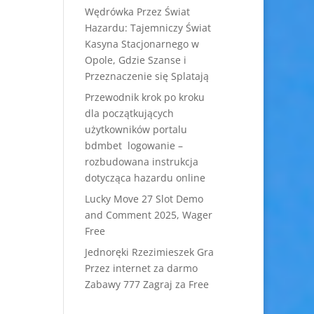
Wędrówka Przez Świat
Hazardu: Tajemniczy Świat
Kasyna Stacjonarnego w
Opole, Gdzie Szanse i
Przeznaczenie się Splatają
Przewodnik krok po kroku
dla początkujących
użytkowników portalu
bdmbet logowanie –
rozbudowana instrukcja
dotycząca hazardu online
Lucky Move 27 Slot Demo
and Comment 2025, Wager
Free
Jednoręki Rzezimieszek Gra
Przez internet za darmo
Zabawy 777 Zagraj za Free