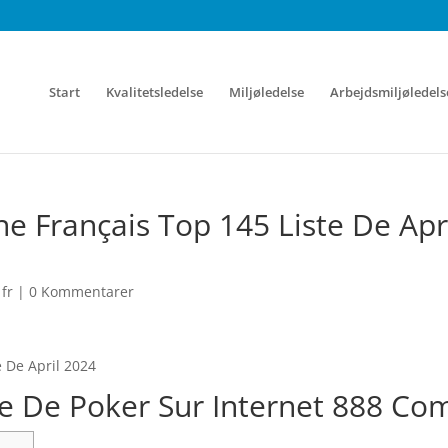
Start
Kvalitetsledelse
Miljøledelse
Arbejdsmiljøledels
ne Français Top 145 Liste De Apr
 fr
|
0 Kommentarer
e De April 2024
le De Poker Sur Internet 888 Co