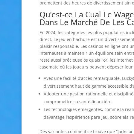
promettent des heures de divertissement ain d’
Qu’est-ce La Cual Le Wag
Dans Le Marché De Les Ca
En 2024, les catégories les plus populaires inc
direct. Le jeu en hachure est un divertisseme
plaisir responsable. Les casinos en ligne ont un 
internautes à maintenir un équilibre sain entr
reste aussi précieuse os quais l’or, les intern
casemate où les joueurs peuvent déposer leur 
Avec une facilité d’accès remarquable, Lucky8
divertissement haut de gamme accessible d’u
Adopter une gestion rationnelle et discipliné
compromettre sa santé financière.
Les technologies émergentes, comme la réali
davantage l’expérience para jeu, sobre ela r
Des variantes comme il se trouve que “Jacks or 