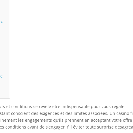
n
 »
re
uts et conditions se révèle être indispensable pour vous régaler
tant conscient des exigences et des limites associées. Un casino f
inement les engagements qu’ils prennent en acceptant votre offre
s conditions avant de s’engager, fill éviter toute surprise désagréa