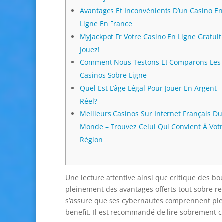
Avantages Et Inconvénients D’un Casino E
Ligne En France
Myjackpot Fr Votre Casino En Ligne Gratuit
Jouez!
Comment Nous Testons Et Comparons Les
Casinos Sobre Ligne
Quel Est L’âge Légal Pour Jouer En Argent
Réel?
Meilleurs Casinos Sur Internet Français Du
Monde – Trouvez Celui Qui Convient À Vot
Région
Une lecture attentive ainsi que critique des bo
pleinement des avantages offerts tout sobre res
s’assure que ses cybernautes comprennent ple
benefit. Il est recommandé de lire sobrement ce