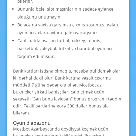
bilərlər.
Bununla belə, slot maşınlarının sadəcə əyləncə
olduğunu unutmayın.
Beləcə nə vaxtsa qarşınıza çıxmış xoşunuza gələn
oyunları axtara-axtara qalmayacaqsınız.
Canlı-xətdə əsasən futbol, xokkey, tennis,
basketbol, voleybol, futzal və handbol oyunları
təqdim edilmişdir.
Bank kartları istisna olmaqla, hesaba pul demək olar
ki, dərhal daxil olur. Bank kartına vəsait çıxarma
müddəti 7 günə qədər ola bilər. Mostbet az
bukmeker şirkəti bahisçiləri cəlb etmək üçün
səxavətli “Sən buna layiqsən” bonus proqramı təqdim
edir. Təklif şərtlərinə görə 300 dollar bonus ala
bilərəm.
Oyun diapazonu
Mostbet Azərbaycanda qeydiyyat keçmək üçün
bukmeker kontorunun təklif etdiyi ilk seçim 1