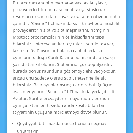
Bu proqram anonim mənbələr vasitəsilə işləyir,
provayderin bloklanması mobil və ya stasionar
resursun ünvanından – əsas və ya alternativdən daha
çətindir. “Casino” bölməsində siz ilk növbədə müxtəlif
provayderlərin slot və slot maşınlarını, həmçinin
Mostbet proqramçılarının öz inkişaflarını tapa
bilərsiniz. Lotereyalar, kart oyunları və rulet də var,
lakin stolüstü oyunlar hələ də canlı dilerlərlə
oyunların olduğu Canli-Kazino bölməsində ən yaxşı
şəkildə təmsil olunur. Slotlar indi çox populyardır,
burada bonus raundunu gözləməyə ehtiyac yoxdur,
ancaq onu sadəcə olaraq sabit məzənnə ilə ala
bilərsiniz. Belə oyunlar oyunçuların rahatlığı üçün
əsas menyunun “Bonus al” bölməsində yerləşdirilib.
Aviator, Spribe provayderinin oyunudur, burada
oyunçu istənilən təsadüfi anda kəsilə bilən bir
təyyarənin uçuşuna mərc etməyə dəvət olunur.
Qeydiyyatı bitirməzdən öncə bonusu seçməyi
unutmayın.