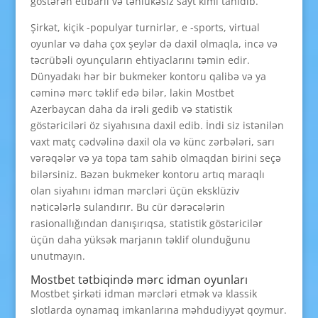
göstərən etibarlı və təhlükəsiz sayt kimi tanıdıb.
Şirkət, kiçik -populyar turnirlər, e -sports, virtual
oyunlar və daha çox şeylər də daxil olmaqla, incə və
təcrübəli oyunçuların ehtiyaclarını təmin edir.
Dünyadakı hər bir bukmeker kontoru qalibə və ya
cəminə mərc təklif edə bilər, lakin Mostbet
Azerbaycan daha da irəli gedib və statistik
göstəriciləri öz siyahısına daxil edib. İndi siz istənilən
vaxt matç cədvəlinə daxil ola və künc zərbələri, sarı
vərəqələr və ya topa tam sahib olmaqdan birini seçə
bilərsiniz. Bəzən bukmeker kontoru artıq maraqlı
olan siyahını idman mərcləri üçün eksklüziv
nəticələrlə sulandırır. Bu cür dərəcələrin
rasionallığından danışırıqsa, statistik göstəricilər
üçün daha yüksək marjanın təklif olunduğunu
unutmayın.
Mostbet tətbiqində mərc idman oyunları
Mostbet şirkəti idman mərcləri etmək və klassik
slotlarda oynamaq imkanlarına məhdudiyyət qoymur.