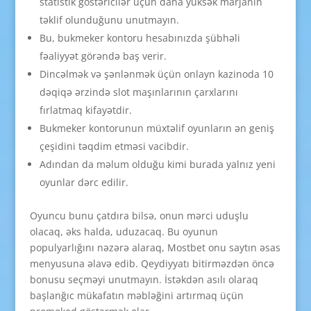
statistik göstəricilər üçün daha yüksək marjanın
təklif olunduğunu unutmayın.
Bu, bukmeker kontoru hesabınızda şübhəli
fəaliyyət görəndə baş verir.
Dincəlmək və şənlənmək üçün onlayn kazinoda 10
dəqiqə ərzində slot maşınlarının çarxlarını
fırlatmaq kifayətdir.
Bukmeker kontorunun müxtəlif oyunların ən geniş
çeşidini təqdim etməsi vacibdir.
Adından da məlum olduğu kimi burada yalnız yeni
oyunlar dərc edilir.
Oyuncu bunu çatdıra bilsə, onun mərci uduşlu
olacaq, əks halda, uduzacaq. Bu oyunun
populyarlığını nəzərə alaraq, Mostbet onu saytın əsas
menyusuna əlavə edib. Qeydiyyatı bitirməzdən öncə
bonusu seçməyi unutmayın. İstəkdən asılı olaraq
başlanğıc mükafatın məbləğini artırmaq üçün