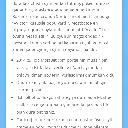
Burada stolüstü oyunlardan tutmuş poker-rumlara
qədər bir çox əyləncələr tapmaq mümkündür.
Bukmeker kontorunda Spribe şirkətinin hazırladığı
“Aviator” xüsusilə populyardır. Mostbetdə ən
populyar qumar əyləncələrindən biri “Aviator” kraş-
oyunu hesab edilir. Bu oyunun məğzi ondadır ki,
təyyarə ekranın sərhədləri kənarına uçub getməsi
anına qədər oyunçu oyunu dayandırmalıdır.
2014-cü ildə MostBet.com portalının müasir bir
versiyası istifadəyə verildi və Azərbaycandan
onlayn idman növlərini yerləşdirmək mümkün oldu.
Onun köməyi ilə başlanğıc mükafatın məbləğini
artırmaq olar.
Bəli, əlbəttə, düzgün strategiya qurmaqla Mostbet
slotları və digər qumar oyunlarında qazanan bir
plan qura bilərsiniz.
Canlı rejim bukmeker kontorunun üstünlüyü deyil,
amma ən populyar qarşıdurmaları tapa bilərəm.