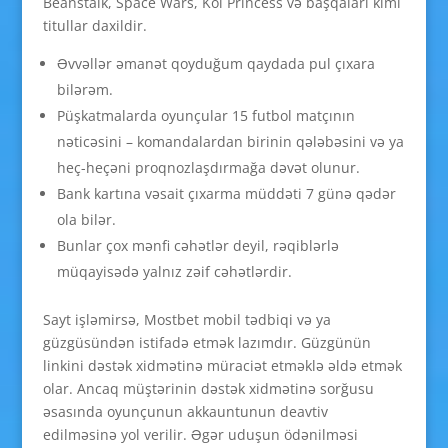
Beanstalk, Space Wars, Koi Princess və başqaları kimi
titullar daxildir.
Əvvəllər əmanət qoyduğum qaydada pul çıxara
bilərəm.
Püşkatmalarda oyunçular 15 futbol matçının
nəticəsini – komandalardan birinin qələbəsini və ya
heç-heçəni proqnozlaşdırmağa dəvət olunur.
Bank kartına vəsait çıxarma müddəti 7 günə qədər
ola bilər.
Bunlar çox mənfi cəhətlər deyil, rəqiblərlə
müqayisədə yalnız zəif cəhətlərdir.
Sayt işləmirsə, Mostbet mobil tədbiqi və ya
güzgüsündən istifadə etmək lazımdır. Güzgünün
linkini dəstək xidmətinə müraciət etməklə əldə etmək
olar. Ancaq müştərinin dəstək xidmətinə sorğusu
əsasında oyunçunun akkauntunun deavtiv
edilməsinə yol verilir. Əgər uduşun ödənilməsi