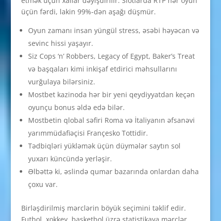
etmək üçün xallar dəyişdirilir. Slotlarda RTP hər oyun
üçün fərdi, lakin 99%-dən aşağı düşmür.
Oyun zamanı insan yüngül stress, əsəbi həyəcan və
sevinc hissi yaşayır.
Siz Cops ‘n’ Robbers, Legacy of Egypt, Baker’s Treat
və başqaları kimi inkişaf etdirici məhsullarını
vurğulaya bilərsiniz.
Mostbet kazinoda hər bir yeni qeydiyyatdan keçən
oyunçu bonus əldə edə bilər.
Mostbetin qlobal səfiri Roma və İtaliyanın əfsanəvi
yarımmüdafiəçisi Françesko Tottidir.
Tədbiqləri yükləmək üçün düymələr saytın sol
yuxarı küncündə yerləşir.
Əlbəttə ki, əslində qumar bazarında onlardan daha
çoxu var.
Birləşdirilmiş mərclərin böyük seçimini təklif edir.
Futbol, ​​xokkey, basketbol üzrə statistikaya mərclər