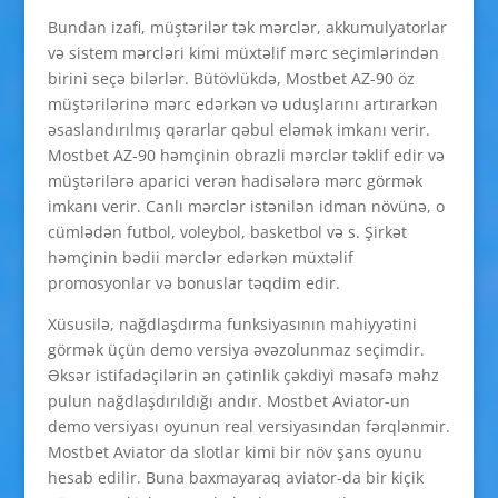
Bundan izafi, müştərilər tək mərclər, akkumulyatorlar
və sistem mərcləri kimi müxtəlif mərc seçimlərindən
birini seçə bilərlər. Bütövlükdə, Mostbet AZ-90 öz
müştərilərinə mərc edərkən və uduşlarını artırarkən
əsaslandırılmış qərarlar qəbul eləmək imkanı verir.
Mostbet AZ-90 həmçinin obrazli mərclər təklif edir və
müştərilərə aparici verən hadisələrə mərc görmək
imkanı verir. Canlı mərclər istənilən idman növünə, o
cümlədən futbol, voleybol, basketbol və s. Şirkət
həmçinin bədii mərclər edərkən müxtəlif
promosyonlar və bonuslar təqdim edir.
Xüsusilə, nağdlaşdırma funksiyasının mahiyyətini
görmək üçün demo versiya əvəzolunmaz seçimdir.
Əksər istifadəçilərin ən çətinlik çəkdiyi məsafə məhz
pulun nağdlaşdırıldığı andır. Mostbet Aviator-un
demo versiyası oyunun real versiyasından fərqlənmir.
Mostbet Aviator da slotlar kimi bir növ şans oyunu
hesab edilir. Buna baxmayaraq aviator-da bir kiçik