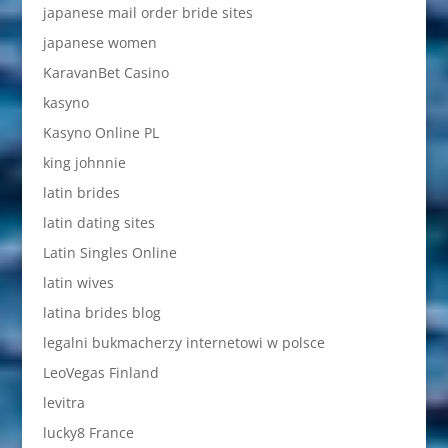
japanese mail order bride sites
japanese women
KaravanBet Casino
kasyno
Kasyno Online PL
king johnnie
latin brides
latin dating sites
Latin Singles Online
latin wives
latina brides blog
legalni bukmacherzy internetowi w polsce
LeoVegas Finland
levitra
lucky8 France