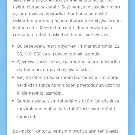
uyğun olaraq saxlanılır. Sayt həmçinin saxtakarlıqları
aşkar etmək və müştəriləri hər hansı potensial
risklərdən qorumaq üçün qabaqcıl texnologiyalardan
istifadə edir. Mostbet müxtəlif idman növlərinə, o
cümlədən futbol, ​​basketbol, ​​tennis, xokkey və s.
Bu səbəbdən, mərc qoyarkən 11 manat artımla (22,
55, 110, 550 və s. ) davam etmək lazımdır.
Qeydiyyat prosesi başa çatdıqdan sonra müştərilər
dərhal mərc etməyə başlaya bilərlər!
Keçərli ödəniş üsullarından hər hansı birinə qərar
verdikdən sonra həmin ödəniş metodunun üzərinə
klikləməyiniz lazımdır.
Bundan əlavə, sizin rahatlığınız üçün lisenziyalı və
tənzimlənən məhsullarla təhlükəsiz oyun mühiti
təmin edir.
Bukmeker kontoru, həmçinin oyunçuların təhlükəsiz