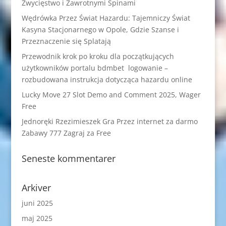
Zwycięstwo i Zawrotnymi Spinami
Wędrówka Przez Świat Hazardu: Tajemniczy Świat
Kasyna Stacjonarnego w Opole, Gdzie Szanse i
Przeznaczenie się Splatają
Przewodnik krok po kroku dla początkujących
użytkowników portalu bdmbet logowanie –
rozbudowana instrukcja dotycząca hazardu online
Lucky Move 27 Slot Demo and Comment 2025, Wager
Free
Jednoręki Rzezimieszek Gra Przez internet za darmo
Zabawy 777 Zagraj za Free
Seneste kommentarer
Arkiver
juni 2025
maj 2025