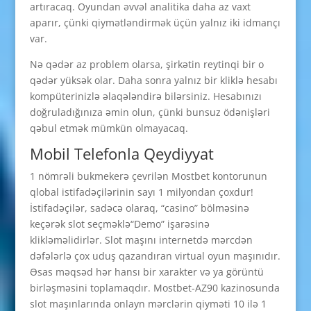
artıracaq. Oyundan əvvəl analitika daha az vaxt
aparır, çünki qiymətləndirmək üçün yalnız iki idmançı
var.
Nə qədər az problem olarsa, şirkətin reytinqi bir o
qədər yüksək olar. Daha sonra yalnız bir kliklə hesabı
kompüterinizlə əlaqələndirə bilərsiniz. Hesabınızı
doğruladığınıza əmin olun, çünki bunsuz ödənişləri
qəbul etmək mümkün olmayacaq.
Mobil Telefonla Qeydiyyat
1 nömrəli bukmekerə çevrilən Mostbet kontorunun
qlobal istifadəçilərinin sayı 1 milyondan çoxdur!
İstifadəçilər, sadəcə olaraq, “casino” bölməsinə
keçərək slot seçməklə“Demo” işarəsinə
klikləməlidirlər. Slot maşını internetdə mərcdən
dəfələrlə çox uduş qazandıran virtual oyun maşınıdır.
Əsas məqsəd hər hansı bir xarakter və ya görüntü
birləşməsini toplamaqdır. Mostbet-AZ90 kazinosunda
slot maşınlarında onlayn mərclərin qiyməti 10 ilə 1