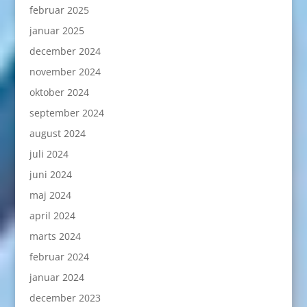
februar 2025
januar 2025
december 2024
november 2024
oktober 2024
september 2024
august 2024
juli 2024
juni 2024
maj 2024
april 2024
marts 2024
februar 2024
januar 2024
december 2023