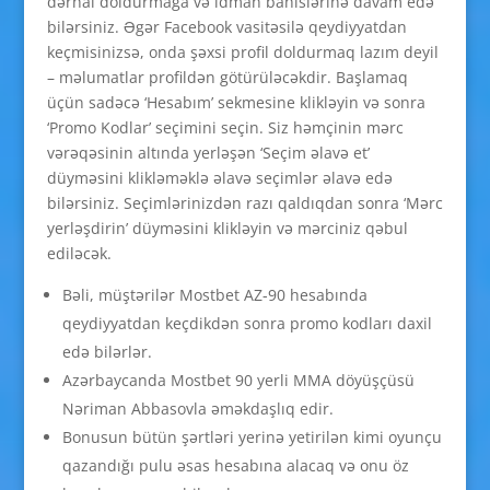
dərhal doldurmağa və idman bahislərinə davam edə
bilərsiniz. Əgər Facebook vasitəsilə qeydiyyatdan
keçmisinizsə, onda şəxsi profil doldurmaq lazım deyil
– məlumatlar profildən götürüləcəkdir. Başlamaq
üçün sadəcə ‘Hesabım’ sekmesine klikləyin və sonra
‘Promo Kodlar’ seçimini seçin. Siz həmçinin mərc
vərəqəsinin altında yerləşən ‘Seçim əlavə et’
düyməsini klikləməklə əlavə seçimlər əlavə edə
bilərsiniz. Seçimlərinizdən razı qaldıqdan sonra ‘Mərc
yerləşdirin’ düyməsini klikləyin və mərciniz qəbul
ediləcək.
Bəli, müştərilər Mostbet AZ-90 hesabında
qeydiyyatdan keçdikdən sonra promo kodları daxil
edə bilərlər.
Azərbaycanda Mostbet 90 yerli MMA döyüşçüsü
Nəriman Abbasovla əməkdaşlıq edir.
Bonusun bütün şərtləri yerinə yetirilən kimi oyunçu
qazandığı pulu əsas hesabına alacaq və onu öz