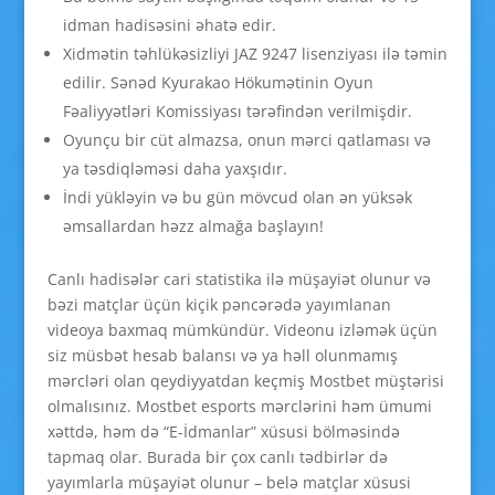
idman hadisəsini əhatə edir.
Xidmətin təhlükəsizliyi JAZ 9247 lisenziyası ilə təmin
edilir. Sənəd Kyurakao Hökumətinin Oyun
Fəaliyyətləri Komissiyası tərəfindən verilmişdir.
Oyunçu bir cüt almazsa, onun mərci qatlaması və
ya təsdiqləməsi daha yaxşıdır.
İndi yükləyin və bu gün mövcud olan ən yüksək
əmsallardan həzz almağa başlayın!
Canlı hadisələr cari statistika ilə müşayiət olunur və
bəzi matçlar üçün kiçik pəncərədə yayımlanan
videoya baxmaq mümkündür. Videonu izləmək üçün
siz müsbət hesab balansı və ya həll olunmamış
mərcləri olan qeydiyyatdan keçmiş Mostbet müştərisi
olmalısınız. Mostbet esports mərclərini həm ümumi
xəttdə, həm də “E-İdmanlar” xüsusi bölməsində
tapmaq olar. Burada bir çox canlı tədbirlər də
yayımlarla müşayiət olunur – belə matçlar xüsusi