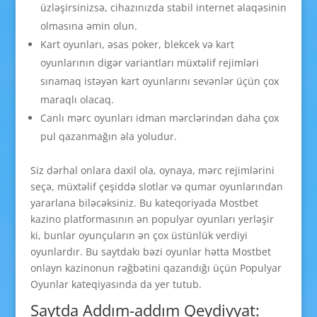
üzləşirsinizsə, cihazınızda stabil internet əlaqəsinin
olmasına əmin olun.
Kart oyunları, əsas poker, blekcek və kart
oyunlarının digər variantları müxtəlif rejimləri
sınamaq istəyən kart oyunlarını sevənlər üçün çox
maraqlı olacaq.
Canlı mərc oyunları idman mərclərindən daha çox
pul qazanmağın əla yoludur.
Siz dərhal onlara daxil ola, oynaya, mərc rejimlərini
seçə, müxtəlif çeşiddə slotlar və qumar oyunlarından
yararlana biləcəksiniz. Bu kateqoriyada Mostbet
kazino platformasının ən populyar oyunları yerləşir
ki, bunlar oyunçuların ən çox üstünlük verdiyi
oyunlardır. Bu saytdakı bəzi oyunlar hətta Mostbet
onlayn kazinonun rəğbətini qazandığı üçün Populyar
Oyunlar kateqiyasında da yer tutub.
Saytda Addım-addım Qeydiyyat: