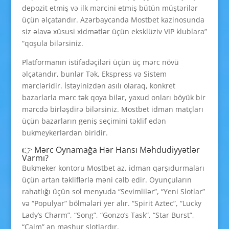
depozit etmiş və ilk mərcini etmiş bütün müştərilər
üçün əlçatandır. Azərbaycanda Mostbet kazinosunda
siz əlavə xüsusi xidmətlər üçün eksklüziv VIP klublara”
“qoşula bilərsiniz.
Platformanın istifadəçiləri üçün üç mərc növü
əlçatandır, bunlar Tək, Ekspress və Sistem
mərcləridir. İstəyinizdən asılı olaraq, konkret
bazarlarla mərc tək qoya bilər, yaxud onları böyük bir
mərcdə birləşdirə bilərsiniz. Mostbet idman matçları
üçün bazarların geniş seçimini təklif edən
bukmeykerlərdən biridir.
👉 Mərc Oynamağa Hər Hansı Məhdudiyyətlər
Varmı?
Bukmeker kontoru Mostbet az, idman qarşıdurmaları
üçün artan təkliflərlə məni cəlb edir. Oyunçuların
rahatlığı üçün sol menyuda “Sevimlilər”, “Yeni Slotlar”
və “Populyar” bölmələri yer alır. “Spirit Aztec”, “Lucky
Lady’s Charm”, “Song”, “Gonzo’s Task”, “Star Burst”,
“Calm” ən məşhur slotlardır.