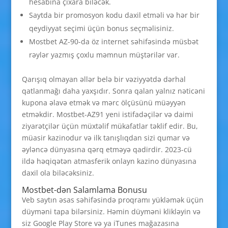
hesabına çıxara biləcək.
Saytda bir promosyon kodu daxil etməli və hər bir
qeydiyyat seçimi üçün bonus seçməlisiniz.
Mostbet AZ-90-da öz internet səhifəsində müsbət
rəylər yazmış çoxlu məmnun müştərilər var.
Qarışıq olmayan əllər belə bir vəziyyətdə dərhal
qatlanmağı daha yaxşıdır. Sonra qalan yalnız nəticəni
kupona əlavə etmək və mərc ölçüsünü müəyyən
etməkdir. Mostbet-AZ91 yeni istifadəçilər və daimi
ziyarətçilər üçün müxtəlif mükafatlar təklif edir. Bu,
müasir kazinodur və ilk tanışlıqdan sizi qumar və
əyləncə dünyasına qərq etməyə qadirdir. 2023-cü
ildə həqiqətən atmasferik onlayn kazino dünyasına
daxil ola biləcəksiniz.
Mostbet-dən Salamlama Bonusu
Veb saytın əsas səhifəsində proqramı yükləmək üçün
düyməni tapa bilərsiniz. Həmin düyməni klikləyin və
siz Google Play Store və ya iTunes mağazasına