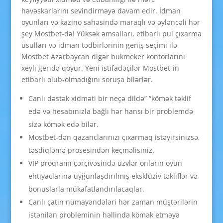
həvəskarlarını sevindirməyə davam edir. İdman
oyunları və kazino sahəsində maraqlı və əyləncəli hər
şey Mostbet-də! Yüksək əmsalları, etibarlı pul çıxarma
üsulları və idman tədbirlərinin geniş seçimi ilə
Mostbet Azərbaycan digər bukmeker kontorlarını
xeyli geridə qoyur. Yeni istifadəçilər Mostbet-in
etibarlı olub-olmadığını soruşa bilərlər.
Canlı dəstək xidməti bir neçə dildə” “kömək təklif
edə və hesabınızla bağlı hər hansı bir problemdə
sizə kömək edə bilər.
Mostbet-dən qazanclarınızı çıxarmaq istəyirsinizsə,
təsdiqləmə prosesindən keçməlisiniz.
VIP proqramı çərçivəsində üzvlər onların oyun
ehtiyaclarına uyğunlaşdırılmış eksklüziv təkliflər və
bonuslarla mükafatlandırılacaqlar.
Canlı çatın nümayəndələri hər zaman müştərilərin
istənilən probleminin həllində kömək etməyə