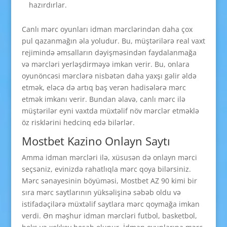
hazırdırlar.
Canlı mərc oyunları idman mərclərindən daha çox
pul qazanmağın əla yoludur. Bu, müştərilərə real vaxt
rejimində əmsalların dəyişməsindən faydalanmağa
və mərcləri yerləşdirməyə imkan verir. Bu, onlara
oyunöncəsi mərclərə nisbətən daha yaxşı gəlir əldə
etmək, eləcə də artıq baş verən hadisələrə mərc
etmək imkanı verir. Bundan əlavə, canlı mərc ilə
müştərilər eyni vaxtda müxtəlif növ mərclər etməklə
öz risklərini hedcinq edə bilərlər.
Mostbet Kazino Onlayn Saytı
Amma idman mərcləri ilə, xüsusən də onlayn mərci
seçsəniz, evinizdə rahatlıqla mərc qoya bilərsiniz.
Mərc sənayesinin böyüməsi, Mostbet AZ 90 kimi bir
sıra mərc saytlarının yüksəlişinə səbəb oldu və
istifadəçilərə müxtəlif saytlara mərc qoymağa imkan
verdi. Ən məşhur idman mərcləri futbol, basketbol,