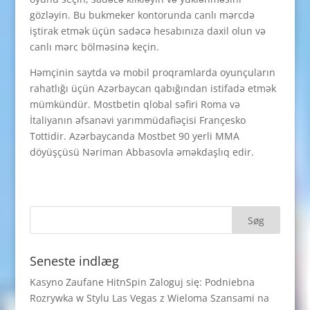
gözləyin. Bu bukmeker kontorunda canlı mərcdə
iştirak etmək üçün sadəcə hesabınıza daxil olun və
canlı mərc bölməsinə keçin.
Həmçinin saytda və mobil proqramlarda oyunçuların
rahatlığı üçün Azərbaycan qabığından istifadə etmək
mümkündür. Mostbetin qlobal səfiri Roma və
İtaliyanın əfsanəvi yarımmüdafiəçisi Françesko
Tottidir. Azərbaycanda Mostbet 90 yerli MMA
döyüşçüsü Nəriman Abbasovla əməkdaşlıq edir.
Seneste indlæg
Kasyno Zaufane HitnSpin Zaloguj się: Podniebna
Rozrywka w Stylu Las Vegas z Wieloma Szansami na