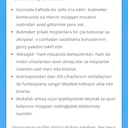
Kazinoda həftədə bir dəfə icra edilir, bukmeker
kontorunda isə mərcin müəyyən hissəsini
vaxtından əvvəl götürmək şansı var.
Bukmeker şirkəti müştərilərə bir çox bonuslar və
aksiyalar, o cümlədən salamlama bonuslarının
geniş paketini təklif edir.
Vebsayta” “həm masaüstü kompüterdən, həm də
mobil cihazlardan daxil olmaq olar və müştərilər
istənilən vaxt mərc edə bilərlər.
Azərbaycandan olan iOS cihazlarının istifadəçiləri
də funksiyalarla zəngin Mostbet tətbiqini əldə edə
bilərlər.
Mükafatı almaq üçün qeydiyyatdan keçmək və oyun
balansını müəyyən məbləğədək doldurmaq
lazımdır.
Oyunçunun vəzifəsi birinci klubun qələbəsi, heç-heçə