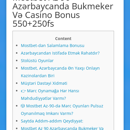
Azərbaycanda Bukmeker
Və Casino Bonus
550+250fs
Content
Mostbet-dən Salamlama Bonusu
Azərbaycandan Istifadə Etmək Rahatdır?
Stolüstü Oyunlar
Mostbet, Azərbaycanda Ən Yaxşı Onlayn
Kazinolardan Biri
Müştəri Dəstəyi Xidməti
👉 Mərc Oynamağa Hər Hansı
Məhdudiyyətlər Varmı?
🎲 Mostbet Az-90-də Mərc Oyunları Pulsuz
Oynanılmaq Imkanı Varmı?
Saytda Addım-addım Qeydiyyat:
Mostbet Az 90 Azərbaycanda Bukmeker Və