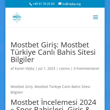
+45 51 70 25 93
kv@vejby.org
Mostbet Giriş: Mostbet
Türkiye Canlı Bahis Sitesi
Bilgiler
af
Karen Vejby
|
jul 1, 2023
|
casino
|
0 Kommentarer
Mostbet Giriş: Mostbet Türkiye Canlı Bahis Sitesi
Bilgileri
Mostbet İncelemesi 2024
» Spor Bahisleri, Giriş &