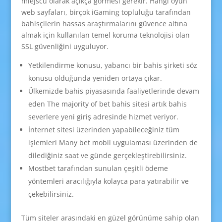
miejscu olarak açıkça görmesi gerekir. Hangi oyun
web sayfaları, birçok iGaming topluluğu tarafından
bahisçilerin hassas araştırmalarını güvence altına
almak için kullanılan temel koruma teknolojisi olan
SSL güvenliğini uyguluyor.
Yetkilendirme konusu, yabancı bir bahis şirketi söz
konusu olduğunda yeniden ortaya çıkar.
Ülkemizde bahis piyasasında faaliyetlerinde devam
eden The majority of bet bahis sitesi artık bahis
severlere yeni giriş adresinde hizmet veriyor.
İnternet sitesi üzerinden yapabileceğiniz tüm
işlemleri Many bet mobil uygulaması üzerinden de
dilediğiniz saat ve günde gerçekleştirebilirsiniz.
Mostbet tarafından sunulan çeşitli ödeme
yöntemleri aracılığıyla kolayca para yatırabilir ve
çekebilirsiniz.
Tüm siteler arasındaki en güzel görünüme sahip olan