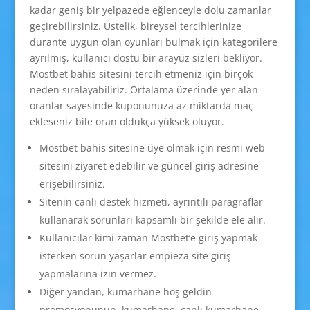
kadar geniş bir yelpazede eğlenceyle dolu zamanlar
geçirebilirsiniz. Üstelik, bireysel tercihlerinize
durante uygun olan oyunları bulmak için kategorilere
ayrılmış, kullanıcı dostu bir arayüz sizleri bekliyor.
Mostbet bahis sitesini tercih etmeniz için birçok
neden sıralayabiliriz. Ortalama üzerinde yer alan
oranlar sayesinde kuponunuza az miktarda maç
ekleseniz bile oran oldukça yüksek oluyor.
Mostbet bahis sitesine üye olmak için resmi web
sitesini ziyaret edebilir ve güncel giriş adresine
erişebilirsiniz.
Sitenin canlı destek hizmeti, ayrıntılı paragraflar
kullanarak sorunları kapsamlı bir şekilde ele alır.
Kullanıcılar kimi zaman Mostbet’e giriş yapmak
isterken sorun yaşarlar empieza site giriş
yapmalarına izin vermez.
Diğer yandan, kumarhane hoş geldin
promosyonunun, kumarhane, canlı kumarhane