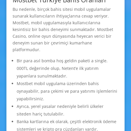
Bu nedenle, birçok bahis sitesi mobil uygulamalar
sunarak kullanıcıların ihtiyaçlarına cevap veriyor.
Mostbet, mobil uygulamasıyla kullanıcılarına
kesintisiz bir bahis deneyimi sunmaktadır. Mostbet
Casino, online oyun dünyasında heyecan verici bir
deneyim sunan bir çevrimiçi kumarhane
platformudur.
Bir para asıl bomba hoş geldin paketi a single.
000TL değerinde olup, Netent’e ilk yatırım
yapanlara sunulmaktadır.
Mostbet mobil uygulama üzerinden bahis
oynayabilir, para çekimi ve para yatırımı işlemlerini
yapabilirsiniz.
Ayrıca, yerel yasalar nedeniyle belirli ülkeler
siteden hariç tutulabilir.
Banka kartlarına ek olarak, çeşitli elektronik ödeme
sistemleri ve kripto pra cüzdanları vardır.