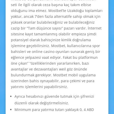
seti ile ilgili olarak ceza başına kaç takım elbise
olduğunu ima etmez. Mostbet’te Uzakdoğu toplamları
yoktur, ancak 7’den fazla alternatife sahip olmak için
yüksek oranlar bulabileceğiniz ve bulabileceğiniz
cazip bir “Tam düşünce sayısı” pazarı vardır. İnternet
sitesine kayıt tamamlanmış olabilir empieza şimdi
potansiyel olarak bahisçinize kimlik doğrulama
işlemine geçebilirsiniz. Mostbet, kullanıcılarına spor
bahisleri ve online casino oyunları sunarak geniş bir
eğlence yelpazesi vaat ediyor. Fakat bu platformun
öne çıkan” “özelliklerinden yararlanırken, bazı
avantajlar ve dezavantajları weil göz önünde
bulundurmak gerekiyor. Mostbet mobil uygulama
üzerinden bahis oynayabilir, para çekimi ve para
yatırımı işlemlerini yapabilirsiniz.
Ayrıca hesabınızı güvende tutmak için şifrenizi
düzenli olarak değiştirmelisiniz.
Minimum para yatırma tutarı yaklaşık 0, 4 ABD