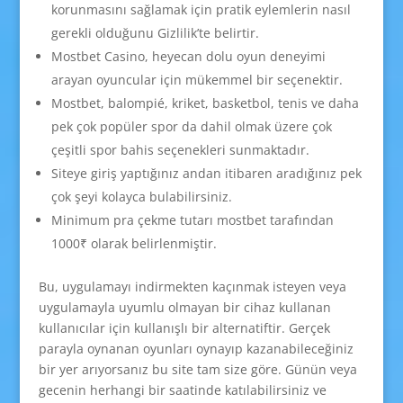
korunmasını sağlamak için pratik eylemlerin nasıl
gerekli olduğunu Gizlilik’te belirtir.
Mostbet Casino, heyecan dolu oyun deneyimi
arayan oyuncular için mükemmel bir seçenektir.
Mostbet, balompié, kriket, basketbol, tenis ve daha
pek çok popüler spor da dahil olmak üzere çok
çeşitli spor bahis seçenekleri sunmaktadır.
Siteye giriş yaptığınız andan itibaren aradığınız pek
çok şeyi kolayca bulabilirsiniz.
Minimum pra çekme tutarı mostbet tarafından
1000₹ olarak belirlenmiştir.
Bu, uygulamayı indirmekten kaçınmak isteyen veya
uygulamayla uyumlu olmayan bir cihaz kullanan
kullanıcılar için kullanışlı bir alternatiftir. Gerçek
parayla oynanan oyunları oynayıp kazanabileceğiniz
bir yer arıyorsanız bu site tam size göre. Günün veya
gecenin herhangi bir saatinde katılabilirsiniz ve