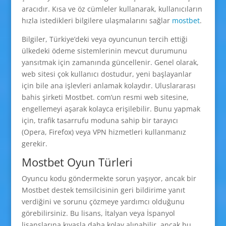
aracıdır. Kısa ve öz cümleler kullanarak, kullanıcıların
hızla istedikleri bilgilere ulaşmalarını sağlar
mostbet
.
Bilgiler, Türkiye’deki veya oyuncunun tercih ettiği
ülkedeki ödeme sistemlerinin mevcut durumunu
yansıtmak için zamanında güncellenir. Genel olarak,
web sitesi çok kullanıcı dostudur, yeni başlayanlar
için bile ana işlevleri anlamak kolaydır. Uluslararası
bahis şirketi Mostbet. com’un resmi web sitesine,
engellemeyi aşarak kolayca erişilebilir. Bunu yapmak
için, trafik tasarrufu moduna sahip bir tarayıcı
(Opera, Firefox) veya VPN hizmetleri kullanmanız
gerekir.
Mostbet Oyun Türleri
Oyuncu kodu göndermekte sorun yaşıyor, ancak bir
Mostbet destek temsilcisinin geri bildirime yanıt
verdiğini ve sorunu çözmeye yardımcı olduğunu
görebilirsiniz. Bu lisans, İtalyan veya İspanyol
lisanslarına kıyasla daha kolay alınabilir, ancak bu