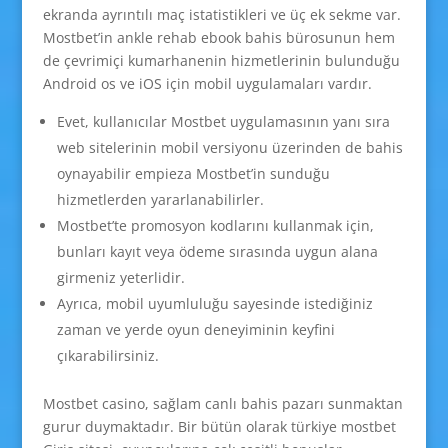
ekranda ayrıntılı maç istatistikleri ve üç ek sekme var.
Mostbet’in ankle rehab ebook bahis bürosunun hem
de çevrimiçi kumarhanenin hizmetlerinin bulunduğu
Android os ve iOS için mobil uygulamaları vardır.
Evet, kullanıcılar Mostbet uygulamasının yanı sıra
web sitelerinin mobil versiyonu üzerinden de bahis
oynayabilir empieza Mostbet’in sunduğu
hizmetlerden yararlanabilirler.
Mostbet’te promosyon kodlarını kullanmak için,
bunları kayıt veya ödeme sırasında uygun alana
girmeniz yeterlidir.
Ayrıca, mobil uyumluluğu sayesinde istediğiniz
zaman ve yerde oyun deneyiminin keyfini
çıkarabilirsiniz.
Mostbet casino, sağlam canlı bahis pazarı sunmaktan
gurur duymaktadır. Bir bütün olarak türkiye mostbet