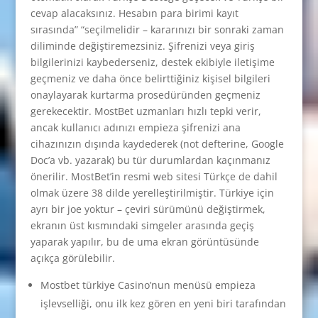
cevap alacaksınız. Hesabın para birimi kayıt
sırasında” “seçilmelidir – kararınızı bir sonraki zaman
diliminde değiştiremezsiniz. Şifrenizi veya giriş
bilgilerinizi kaybederseniz, destek ekibiyle iletişime
geçmeniz ve daha önce belirttiğiniz kişisel bilgileri
onaylayarak kurtarma prosedüründen geçmeniz
gerekecektir. MostBet uzmanları hızlı tepki verir,
ancak kullanıcı adınızı empieza şifrenizi ana
cihazınızın dışında kaydederek (not defterine, Google
Doc’a vb. yazarak) bu tür durumlardan kaçınmanız
önerilir. MostBet’in resmi web sitesi Türkçe de dahil
olmak üzere 38 dilde yerelleştirilmiştir. Türkiye için
ayrı bir joe yoktur – çeviri sürümünü değiştirmek,
ekranın üst kısmındaki simgeler arasında geçiş
yaparak yapılır, bu de uma ekran görüntüsünde
açıkça görülebilir.
Mostbet türkiye Casino’nun menüsü empieza
işlevselliği, onu ilk kez gören en yeni biri tarafından