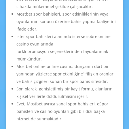
cihazda mükemmel şekilde çalışacaktır.
Mostbet spor bahisleri, spor etkinliklerinin veya
oyunlarının sonucu üzerine bahis yapma faaliyetini
ifade eder.
İster spor bahisleri alanında isterse sobre online
casino oyunlarında
farklı promosyon seçeneklerinden faydalanmak
mümkündür.
Mostbet online online casino, dünyanın dört bir
yanından yüzlerce spor etkinliğine” “ilişkin oranlar
ve bahis çizgileri sunan bir spor bahis sitesidir.
Son olarak, genişletilmiş bir kayıt formu, alanların
kişisel verilerle doldurulmasını içerir.
Evet, Mostbet ayrıca sanal spor bahisleri, eSpor
bahisleri ve casino oyunları gibi bir dizi başka
hizmet de sunmaktadır.