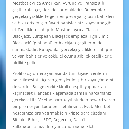
Mostbet ayrıca Amerikan, Avrupa ve Fransız gibi
çeşitli rulet çeşitleri de sunmaktadır. Bu oyunlar
gerçekçi grafiklerle gelir empieza yarış pisti bahisleri
ve hızlı erişim için favori bahislerinizi kaydetme gibi
ek özelliklere sahiptir. Mostbet ayrıca Classic
Blackjack, European Blackjack empieza High Limit
Blackjack” “gibi popüler blackjack çeşitlerini de
sunmaktadır. Bu oyunlar gerçekçi grafiklere sahiptir
ve yan bahisler ve çoklu el oyunu gibi ek özelliklerle
birlikte gelir.
Profil oluşturma aşamasında tüm kişisel verilerin
belirtilmesini” “içeren genişletilmiş bir kayıt yöntemi
de vardır. Bu, gelecekte kimlik tespiti yapmaktan
kaçınacaktır, ancak ilk aşamada zaman harcamanız
gerekecektir. Ve yine para kayıt olurken reward veren
bir promosyon kodu belirtebilirsiniz. Evet, Mostbet
hesabınıza pra yatırmak için kripto para cüzdanı
Bitcoin, Ether, USDT, Dogecoin, Dash’i
kullanabilirsiniz. Bir oyuncunun sanal slot