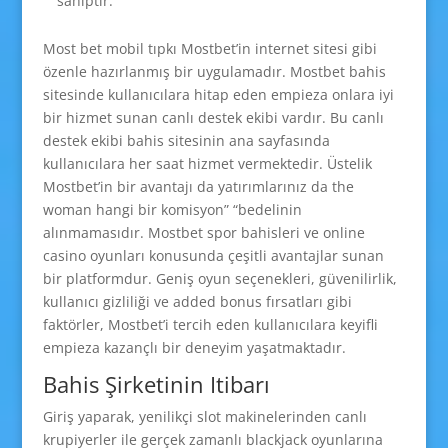
sahiptir.
Most bet mobil tıpkı Mostbet’in internet sitesi gibi
özenle hazırlanmış bir uygulamadır. Mostbet bahis
sitesinde kullanıcılara hitap eden empieza onlara iyi
bir hizmet sunan canlı destek ekibi vardır. Bu canlı
destek ekibi bahis sitesinin ana sayfasında
kullanıcılara her saat hizmet vermektedir. Üstelik
Mostbet’in bir avantajı da yatırımlarınız da the
woman hangi bir komisyon” “bedelinin
alınmamasıdır. Mostbet spor bahisleri ve online
casino oyunları konusunda çeşitli avantajlar sunan
bir platformdur. Geniş oyun seçenekleri, güvenilirlik,
kullanıcı gizliliği ve added bonus fırsatları gibi
faktörler, Mostbet’i tercih eden kullanıcılara keyifli
empieza kazançlı bir deneyim yaşatmaktadır.
Bahis Şirketinin Itibarı
Giriş yaparak, yenilikçi slot makinelerinden canlı
krupiyerler ile gerçek zamanlı blackjack oyunlarına