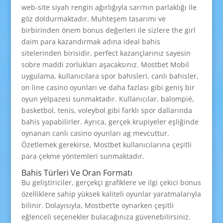
web-site siyah rengin ağırlığıyla sarı’nın parlaklığı ile
göz doldurmaktadır. Muhteşem tasarımı ve
birbirinden önem bonus değerleri ile sizlere the girl
daim para kazandırmak adına ideal bahis
sitelerinden birisidir, perfect kazançlarınız sayesin
sobre maddi zorlukları aşacaksınız. Mostbet Mobil
uygulama, kullanıcılara spor bahisleri, canlı bahisler,
on line casino oyunları ve daha fazlası gibi geniş bir
oyun yelpazesi sunmaktadır. Kullanıcılar, balompié, ​​
basketbol, ​​tenis, voleybol gibi farklı spor dallarında
bahis yapabilirler. Ayrıca, gerçek krupiyeler eşliğinde
oynanan canlı casino oyunları ag mevcuttur.
Özetlemek gerekirse, Mostbet kullanıcılarına çeşitli
para çekme yöntemleri sunmaktadır.
Bahis Türleri Ve Oran Formatı
Bu geliştiriciler, gerçekçi grafiklere ve ilgi çekici bonus
özelliklere sahip yüksek kaliteli oyunlar yaratmalarıyla
bilinir. Dolayısıyla, Mostbet’te oynarken çeşitli
eğlenceli seçenekler bulacağınıza güvenebilirsiniz.