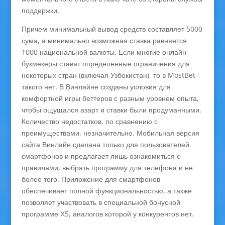
поддержки.
Причем минимальный вывод средств составляет 5000
сума, а минимально возможная ставка равняется
1000 национальной валюты. Если многие онлайн-
букмекеры ставят определенные ограничения для
некоторых стран (включая Узбекистан), то в MostBet
такого нет. В Винлайне созданы условия для
комфортной игры беттеров с разным уровнем опыта,
чтобы ощущался азарт и ставки были продуманными.
Количество недостатков, по сравнению с
преимуществами, незначительно. Мобильная версия
сайта Винлайн сделана только для пользователей
смартфонов и предлагает лишь ознакомиться с
правилами, выбрать программу для телефона и не
более того. Приложение для смартфонов
обеспечивает полной функциональностью, а также
позволяет участвовать в специальной бонусной
программе Х5, аналогов которой у конкурентов нет.