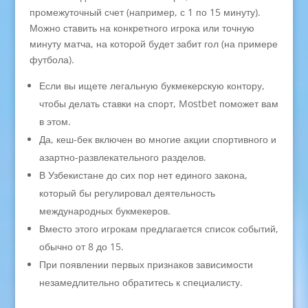
промежуточный счет (например, с 1 по 15 минуту).
Можно ставить на конкретного игрока или точную
минуту матча, на которой будет забит гол (на примере
футбола).
Если вы ищете легальную букмекерскую контору,
чтобы делать ставки на спорт, Mostbet поможет вам
в этом.
Да, кеш-бек включен во многие акции спортивного и
азартно-развлекательного разделов.
В Узбекистане до сих пор нет единого закона,
который бы регулировал деятельность
международных букмекеров.
Вместо этого игрокам предлагается список событий,
обычно от 8 до 15.
При появлении первых признаков зависимости
незамедлительно обратитесь к специалисту.