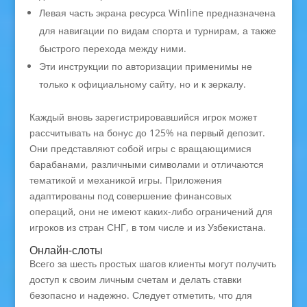
Левая часть экрана ресурса Winline предназначена
для навигации по видам спорта и турнирам, а также
быстрого перехода между ними.
Эти инструкции по авторизации применимы не
только к официальному сайту, но и к зеркалу.
Каждый вновь зарегистрировавшийся игрок может
рассчитывать на бонус до 125% на первый депозит.
Они представляют собой игры с вращающимися
барабанами, различными символами и отличаются
тематикой и механикой игры. Приложения
адаптированы под совершение финансовых
операций, они не имеют каких-либо ограничений для
игроков из стран СНГ, в том числе и из Узбекистана.
Онлайн-слоты
Всего за шесть простых шагов клиенты могут получить
доступ к своим личным счетам и делать ставки
безопасно и надежно. Следует отметить, что для