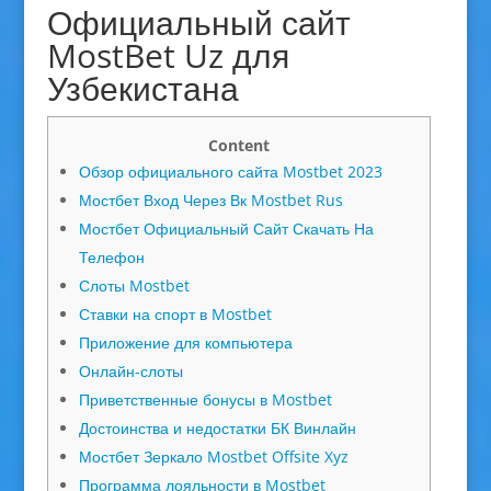
Официальный сайт
MostBet Uz для
Узбекистана
Content
Обзор официального сайта Mostbet 2023
Мостбет Вход Через Вк Mostbet Rus
Мостбет Официальный Сайт Скачать На
Телефон
Слоты Mostbet
Ставки на спорт в Mostbet
Приложение для компьютера
Онлайн-слоты
Приветственные бонусы в Mostbet
Достоинства и недостатки БК Винлайн
Мостбет Зеркало Mostbet Offsite Xyz
Программа лояльности в Mostbet