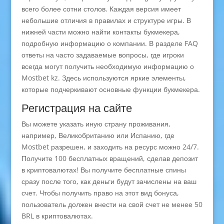
всего более сотни столов. Каждая версия имеет
небольшие отличия в правилах и структуре игры. В
нижней части можно найти контакты букмекера,
подробную информацию о компании. В разделе FAQ
ответы на часто задаваемые вопросы, где игроки
всегда могут получить необходимую информацию о
Mostbet kz. Здесь используются яркие элементы,
которые подчеркивают основные функции букмекера.
Регистрация на сайте
Вы можете указать иную страну проживания,
например, Великобританию или Испанию, где
Mostbet разрешен, и заходить на ресурс можно 24/7.
Получите 100 бесплатных вращений, сделав депозит
в криптовалютах! Вы получите бесплатные спины
сразу после того, как деньги будут зачислены на ваш
счет. Чтобы получить право на этот вид бонуса,
пользователь должен внести на свой счет не менее 50
BRL в криптовалютах.