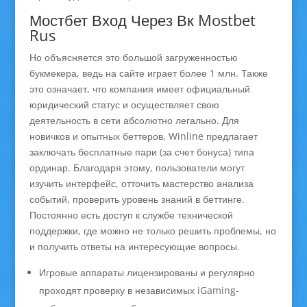
Мостбет Вход Через Вк Mostbet
Rus
Но объясняется это большой загруженностью
букмекера, ведь на сайте играет более 1 млн. Также
это означает, что компания имеет официальный
юридический статус и осуществляет свою
деятельность в сети абсолютно легально. Для
новичков и опытных беттеров, Winline предлагает
заключать бесплатные пари (за счет бонуса) типа
ординар. Благодаря этому, пользователи могут
изучить интерфейс, отточить мастерство анализа
событий, проверить уровень знаний в беттинге.
Постоянно есть доступ к службе технической
поддержки, где можно не только решить проблемы, но
и получить ответы на интересующие вопросы.
Игровые аппараты лицензированы и регулярно
проходят проверку в независимых iGaming-