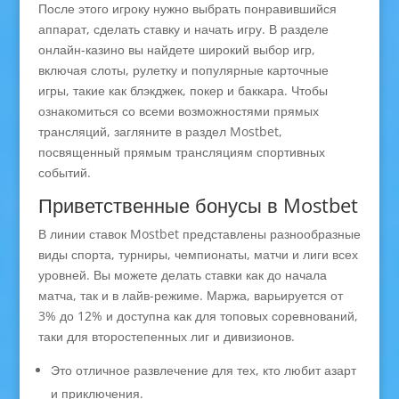
После этого игроку нужно выбрать понравившийся
аппарат, сделать ставку и начать игру. В разделе
онлайн-казино вы найдете широкий выбор игр,
включая слоты, рулетку и популярные карточные
игры, такие как блэкджек, покер и баккара. Чтобы
ознакомиться со всеми возможностями прямых
трансляций, загляните в раздел Mostbet,
посвященный прямым трансляциям спортивных
событий.
Приветственные бонусы в Mostbet
В линии ставок Mostbet представлены разнообразные
виды спорта, турниры, чемпионаты, матчи и лиги всех
уровней. Вы можете делать ставки как до начала
матча, так и в лайв-режиме. Маржа, варьируется от
3% до 12% и доступна как для топовых соревнований,
таки для второстепенных лиг и дивизионов.
Это отличное развлечение для тех, кто любит азарт
и приключения.