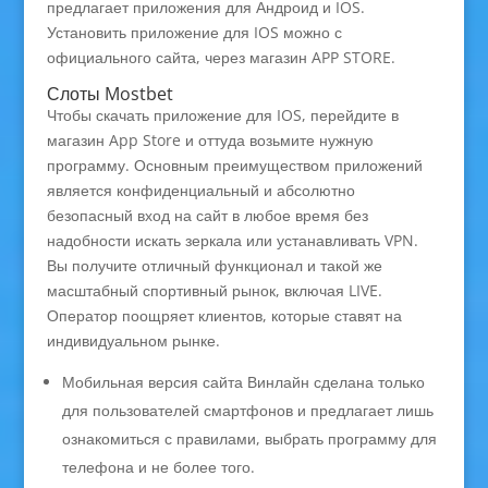
предлагает приложения для Андроид и IOS.
Установить приложение для IOS можно с
официального сайта, через магазин APP STORE.
Слоты Mostbet
Чтобы скачать приложение для IOS, перейдите в
магазин App Store и оттуда возьмите нужную
программу. Основным преимуществом приложений
является конфиденциальный и абсолютно
безопасный вход на сайт в любое время без
надобности искать зеркала или устанавливать VPN.
Вы получите отличный функционал и такой же
масштабный спортивный рынок, включая LIVE.
Оператор поощряет клиентов, которые ставят на
индивидуальном рынке.
Мобильная версия сайта Винлайн сделана только
для пользователей смартфонов и предлагает лишь
ознакомиться с правилами, выбрать программу для
телефона и не более того.