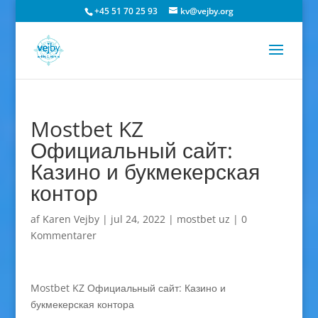
+45 51 70 25 93
kv@vejby.org
Mostbet KZ
Официальный сайт:
Казино и букмекерская
контор
af
Karen Vejby
|
jul 24, 2022
|
mostbet uz
|
0
Kommentarer
Mostbet KZ Официальный сайт: Казино и
букмекерская контора