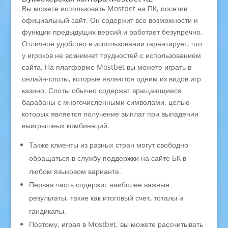
Вы можете использовать Mostbet на ПК, посетив
официальный сайт. Он содержит все возможности и
функции предыдущих версий и работает безупречно.
Отличное удобство в использовании гарантирует, что
у игроков не возникнет трудностей с использованием
сайта. На платформе Mostbet вы можете играть в
онлайн-слоты, которые являются одним из видов игр
казино. Слоты обычно содержат вращающиеся
барабаны с многочисленными символами, целью
которых является получение выплат при выпадении
выигрышных комбинаций.
Также клиенты из разных стран могут свободно
обращаться в службу поддержки на сайте БК в
любом языковом варианте.
Первая часть содержит наиболее важные
результаты, такие как итоговый счет, тоталы и
гандикапы.
Поэтому, играя в Mostbet, вы можете рассчитывать