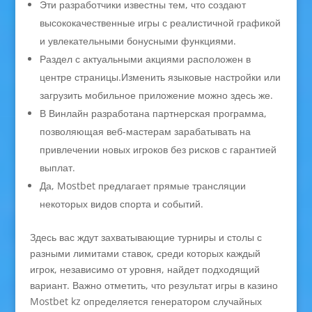
Эти разработчики известны тем, что создают
высококачественные игры с реалистичной графикой
и увлекательными бонусными функциями.
Раздел с актуальными акциями расположен в
центре страницы.Изменить языковые настройки или
загрузить мобильное приложение можно здесь же.
В Винлайн разработана партнерская программа,
позволяющая веб-мастерам зарабатывать на
привлечении новых игроков без рисков с гарантией
выплат.
Да, Mostbet предлагает прямые трансляции
некоторых видов спорта и событий.
Здесь вас ждут захватывающие турниры и столы с
разными лимитами ставок, среди которых каждый
игрок, независимо от уровня, найдет подходящий
вариант. Важно отметить, что результат игры в казино
Mostbet kz определяется генератором случайных