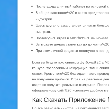
После входа а личный кабинет на основной 
В общей сложности%2C в сайте представлен
индустрии.
Здесь другая ставка становится части больш
выигрыш.
Поэтому%2C играя в Mostbet%2C вы можете 
Вы можете делать ставки как до до матча%2C
При этом личной средства останутся а поря
Если вы будете поклонником футбола%2C а Mos
конкурентоспособным коэффициентам и линия
ставок. Кроме того%2C благодаря часто пров
на получение прибыли. Играя на реальные ден
азарт же получать реальные выигрыши. После 
официальному сайт%2C используя удобное ме
Как Скачать Приложение 
Но все равно администрация рекомендует загру