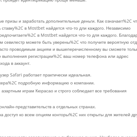
ые призы и заработать дополнительные деньги. Как означает%2C ч
ь ставку%2C в Mostbet найдется что-то дли каждого. Независимо
редпочитаете%2C в Mostbet найдется что-то для каждого. Благода
 севилестр можете быть уверены%2C что получите вероятную отд
 часто проводимым акциям и вышеперечисленному вы сможете толь
е выполнения регистрации%2C ваш номер телефона или адрес
ода в аккаунт.
зер Safari работает практически идеальная.
мекера%2C подробную информацию о компании.
 азартным играм Кюрасао и строго соблюдает все требования
нлайн-представительств а отдельных странах.
на доступ ко всем опциям конторы%2C них открыты для жителей др