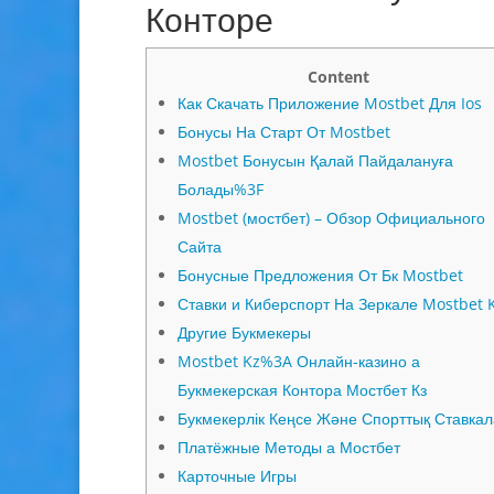
Конторе
Content
Как Скачать Приложение Mostbet Для Ios
Бонусы На Старт От Mostbet
Mostbet Бонусын Қалай Пайдалануға
Болады%3F
Mostbet (мостбет) – Обзор Официального
Сайта
Бонусные Предложения От Бк Mostbet
Ставки и Киберспорт На Зеркале Mostbet 
Другие Букмекеры
Mostbet Kz%3A Онлайн-казино а
Букмекерская Контора Мостбет Кз
Букмекерлік Кеңсе Және Спорттық Ставка
Платёжные Методы а Мостбет
Карточные Игры