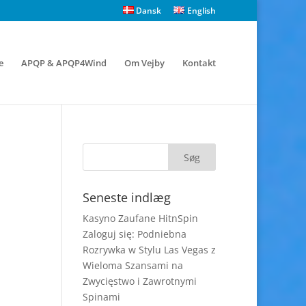
Dansk
English
e
APQP & APQP4Wind
Om Vejby
Kontakt
Seneste indlæg
Kasyno Zaufane HitnSpin
Zaloguj się: Podniebna
Rozrywka w Stylu Las Vegas z
Wieloma Szansami na
Zwycięstwo i Zawrotnymi
Spinami