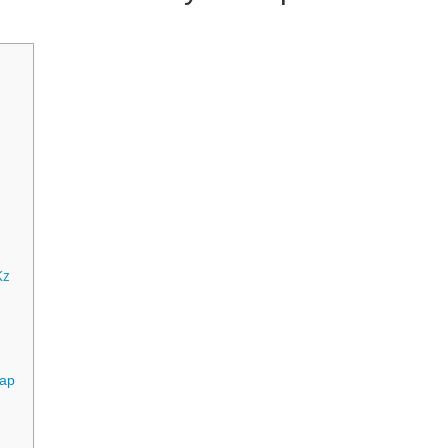
Kz
лар