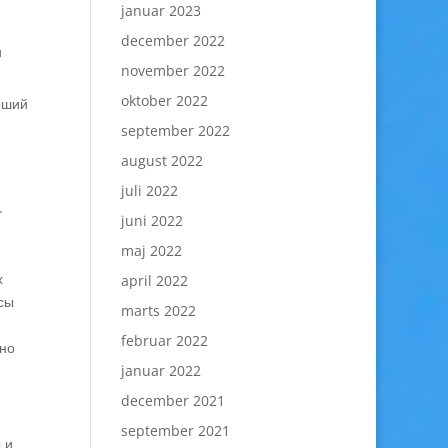
januar 2023
december 2022
и
november 2022
oktober 2022
оший
september 2022
august 2022
juli 2022
.
juni 2022
maj 2022
х
april 2022
сы
marts 2022
februar 2022
ино
januar 2022
december 2021
september 2021
 и