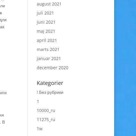
august 2021
сле
в
juli 2021
 для
juni 2021
ак
maj 2021
april 2021
marts 2021
januar 2021
december 2020
Kategorier
! Без рубрики
иги
1
10000_ru
ия
11275_ru
. В
1w