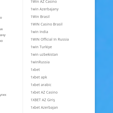
1Win AZ Casino
1win Azerbajany
1Win Brasil
то
1WIN Casino Brasil
ря
1win India
ачу
1WIN Official In Russia
ко
1win Turkiye
1win uzbekistan
1winRussia
1xbet
1xbet apk
1xbet arabic
1xbet AZ Casino
угих
1XBET AZ Giriş
1xbet Azerbajan