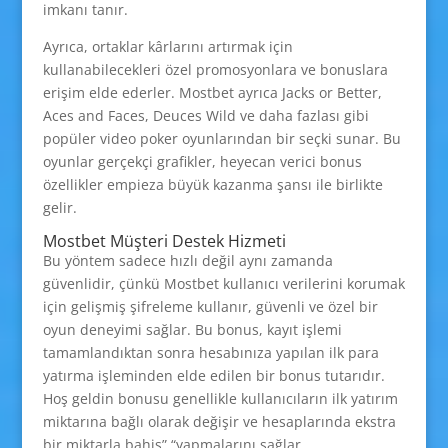
imkanı tanır.
Ayrıca, ortaklar kârlarını artırmak için
kullanabilecekleri özel promosyonlara ve bonuslara
erişim elde ederler. Mostbet ayrıca Jacks or Better,
Aces and Faces, Deuces Wild ve daha fazlası gibi
popüler video poker oyunlarından bir seçki sunar. Bu
oyunlar gerçekçi grafikler, heyecan verici bonus
özellikler empieza büyük kazanma şansı ile birlikte
gelir.
Mostbet Müşteri Destek Hizmeti
Bu yöntem sadece hızlı değil aynı zamanda
güvenlidir, çünkü Mostbet kullanıcı verilerini korumak
için gelişmiş şifreleme kullanır, güvenli ve özel bir
oyun deneyimi sağlar. Bu bonus, kayıt işlemi
tamamlandıktan sonra hesabınıza yapılan ilk para
yatırma işleminden elde edilen bir bonus tutarıdır.
Hoş geldin bonusu genellikle kullanıcıların ilk yatırım
miktarına bağlı olarak değişir ve hesaplarında ekstra
bir miktarla bahis” “yapmalarını sağlar.