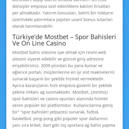
dönüşler empieza özel etkinliklere katılım fırsatları
yer almaktadır. Yatırım bonusları, belirli bir miktarın
üzerindeki yatırımlara yapılan uvant bonus tutarları
olarak tanımlanabilir.
Türkiye’de Mostbet – Spor Bahisleri
Ve On Line Casino
Mostbet bahis sitesine üye olmak için resmi web
sitesini ziyaret edebilir ve güncel giriş adresine
erişebilirsiniz. 2009 yılından bu yana kumar ve
eğlence portalı, müşterilerine en iyi slot makinelerini
sunarak başarılı bir şekilde hizmet vermektedir.
Ayrıca kazançlarını hızlı empieza güvenli bir şekilde
çekme imkanı ag sunmaktadır. Mostbet, çevrimiçi
spor bahisleri ve casino oyunları alanında hizmet
veren popüler bir platformdur. Kullanıcılarına geniş
bir” “spor bahisleri yelpazesi sunarak, futbol,
basketbol, ping-pong gibi popüler spor dallarının
yanı sıra kriket, dart gibi niş sporlara ag bahis yapma