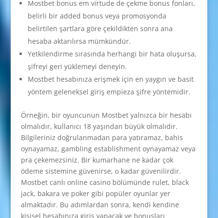
Mostbet bonus em virtude de çekme bonus fonları,
belirli bir added bonus veya promosyonda
belirtilen şartlara göre çekildikten sonra ana
hesaba aktarılırsa mümkündür.
Yetkilendirme sırasında herhangi bir hata oluşursa,
şifreyi geri yüklemeyi deneyin.
Mostbet hesabınıza erişmek için en yaygın ve basit
yöntem geleneksel giriş empieza şifre yöntemidir.
Örneğin, bir oyuncunun Mostbet yalnızca bir hesabı
olmalıdır, kullanıcı 18 yaşından büyük olmalıdır.
Bilgileriniz doğrulanmadan para yatıramaz, bahis
oynayamaz, gambling establishment oynayamaz veya
pra çekemezsiniz. Bir kumarhane ne kadar çok
ödeme sistemine güvenirse, o kadar güvenilirdir.
Mostbet canlı online casino bölümünde rulet, black
jack, bakara ve poker gibi popüler oyunlar yer
almaktadır. Bu adımlardan sonra, kendi kendine
kişisel hesabınıza giriş yapacak ve bonusları