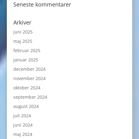
Seneste kommentarer
Arkiver
juni 2025
maj 2025
februar 2025
januar 2025
december 2024
november 2024
oktober 2024
september 2024
august 2024
juli 2024
juni 2024
maj 2024