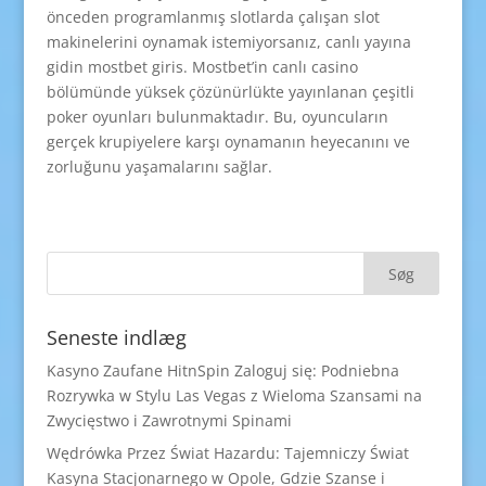
önceden programlanmış slotlarda çalışan slot
makinelerini oynamak istemiyorsanız, canlı yayına
gidin mostbet giris. Mostbet’in canlı casino
bölümünde yüksek çözünürlükte yayınlanan çeşitli
poker oyunları bulunmaktadır. Bu, oyuncuların
gerçek krupiyelere karşı oynamanın heyecanını ve
zorluğunu yaşamalarını sağlar.
Seneste indlæg
Kasyno Zaufane HitnSpin Zaloguj się: Podniebna
Rozrywka w Stylu Las Vegas z Wieloma Szansami na
Zwycięstwo i Zawrotnymi Spinami
Wędrówka Przez Świat Hazardu: Tajemniczy Świat
Kasyna Stacjonarnego w Opole, Gdzie Szanse i