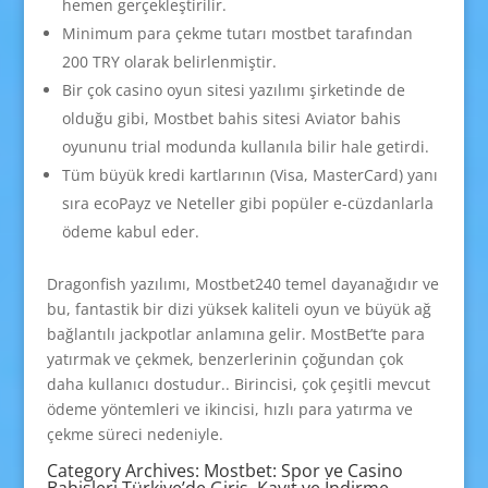
hemen gerçekleştirilir.
Minimum para çekme tutarı mostbet tarafından
200 TRY olarak belirlenmiştir.
Bir çok casino oyun sitesi yazılımı şirketinde de
olduğu gibi, Mostbet bahis sitesi Aviator bahis
oyununu trial modunda kullanıla bilir hale getirdi.
Tüm büyük kredi kartlarının (Visa, MasterCard) yanı
sıra ecoPayz ve Neteller gibi popüler e-cüzdanlarla
ödeme kabul eder.
Dragonfish yazılımı, Mostbet240 temel dayanağıdır ve
bu, fantastik bir dizi yüksek kaliteli oyun ve büyük ağ
bağlantılı jackpotlar anlamına gelir. MostBet’te para
yatırmak ve çekmek, benzerlerinin çoğundan çok
daha kullanıcı dostudur.. Birincisi, çok çeşitli mevcut
ödeme yöntemleri ve ikincisi, hızlı para yatırma ve
çekme süreci nedeniyle.
Category Archives: Mostbet: Spor ve Casino