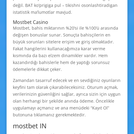
değil. BAT ko’prigiga pul – tikishni osonlashtiradigan
istatistik ma’lumotlar mavjud.
Mostbet Casino
Mostbet, bahis miktarının %20’si ile %100’ü arasında
değişen bonuslar sunar. Sonuçta bahisçilerin en
büyük sorunları sitelere erişim ve giriş olmaktadır.
Fakat hangilerini kullanacağımıza karar verme
kısmında da bazı elzem dinamikler vardır. Hem
kazandırdığı bahislerle hem de yaptığı sorunsuz
ödemelerle dikkat çeker.
Zamandan tasarruf edecek ve en sevdiğiniz oyunların
keyfini tam olarak çıkarabileceksiniz. Oturum açmak,
verilerinizin güvenliğini sağlar, ayrıca sizin için uygun
olan herhangi bir şekilde anında ödeme. Öncelikle
uygulamayı açmanız ve ana menüdeki “Kayıt Ol”
butonuna tıklamanız gerekmektedir.
mostbet IN