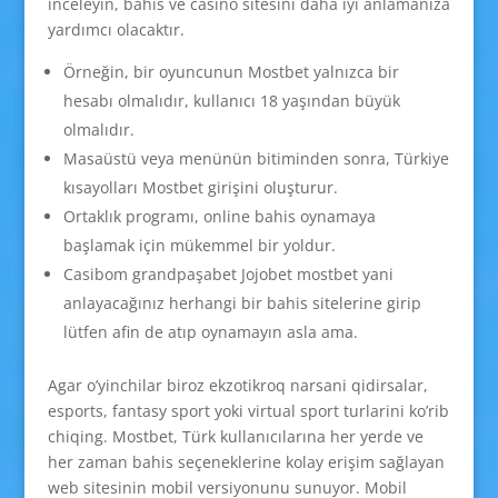
inceleyin, bahis ve casino sitesini daha iyi anlamanıza
yardımcı olacaktır.
Örneğin, bir oyuncunun Mostbet yalnızca bir
hesabı olmalıdır, kullanıcı 18 yaşından büyük
olmalıdır.
Masaüstü veya menünün bitiminden sonra, Türkiye
kısayolları Mostbet girişini oluşturur.
Ortaklık programı, online bahis oynamaya
başlamak için mükemmel bir yoldur.
Casibom grandpaşabet Jojobet mostbet yani
anlayacağınız herhangi bir bahis sitelerine girip
lütfen afin de atıp oynamayın asla ama.
Agar o’yinchilar biroz ekzotikroq narsani qidirsalar,
esports, fantasy sport yoki virtual sport turlarini ko’rib
chiqing. Mostbet, Türk kullanıcılarına her yerde ve
her zaman bahis seçeneklerine kolay erişim sağlayan
web sitesinin mobil versiyonunu sunuyor. Mobil