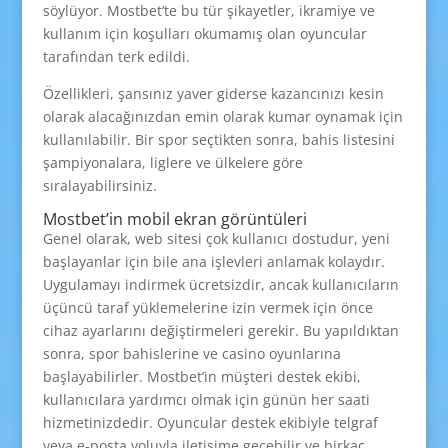
söylüyor. Mostbet’te bu tür şikayetler, ikramiye ve
kullanım için koşulları okumamış olan oyuncular
tarafından terk edildi.
Özellikleri, şansınız yaver giderse kazancınızı kesin
olarak alacağınızdan emin olarak kumar oynamak için
kullanılabilir. Bir spor seçtikten sonra, bahis listesini
şampiyonalara, liglere ve ülkelere göre
sıralayabilirsiniz.
Mostbet’in mobil ekran görüntüleri
Genel olarak, web sitesi çok kullanıcı dostudur, yeni
başlayanlar için bile ana işlevleri anlamak kolaydır.
Uygulamayı indirmek ücretsizdir, ancak kullanıcıların
üçüncü taraf yüklemelerine izin vermek için önce
cihaz ayarlarını değiştirmeleri gerekir. Bu yapıldıktan
sonra, spor bahislerine ve casino oyunlarına
başlayabilirler. Mostbet’in müşteri destek ekibi,
kullanıcılara yardımcı olmak için günün her saati
hizmetinizdedir. Oyuncular destek ekibiyle telgraf
veya e-posta yoluyla iletişime geçebilir ve birkaç