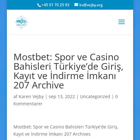
+45 51 70 25 93
kv@vejby.org
Mostbet: Spor ve Casino
Bahisleri Türkiye’de Giriş,
Kayıt ve İndirme İmkanı
207 Archive
af
Karen Vejby
|
sep 13, 2022
|
Uncategorized
|
0
Kommentarer
Mostbet: Spor ve Casino Bahisleri Türkiye’de Giriş,
Kayıt ve İndirme İmkanı 207 Archives