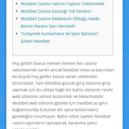
Mostbet Casino Yatırım Yaptım Yüklenmedi
Mostbet Casino Karşılığı Yok Paranın
Mostbet Casino Dekontum Olduğu Halde
Benim Paramı Geri Vermedi!
Türkiye’de Kumarhane Ve Spor Bahisleri
Şirketi Mostbet
Hoş geldin bonus hemen hemen her casino
vebsitesinde vardır ancak Mostbet sitesi aralarından
en büyük hoş geldin bonus veren sitelerden
birincisidir. Yani Mostbet güncel giriş sitesine giriş
yapmak için bu siteye bağlı bir bahis sitesinin resmi
web sitesinin adresi bulunmalı ve tıklanmalıdır.
Mostbet web sitesine gitmek için mostbet.az giris
bağlantısında bulunan bir ayna kullanmanız
gerektiğini unutmayın. Bahis sitesi üyeleri Mostbet
casino oyunlarını oynayarak, kazanma şansı