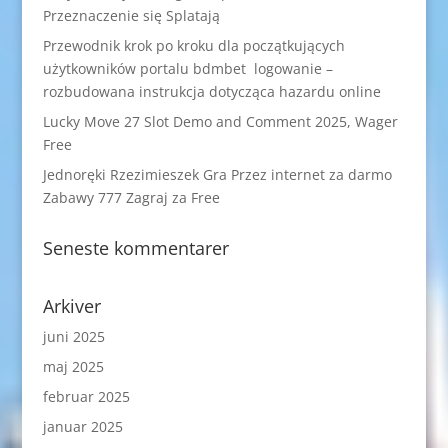
Przeznaczenie się Splatają
Przewodnik krok po kroku dla początkujących
użytkowników portalu bdmbet logowanie –
rozbudowana instrukcja dotycząca hazardu online
Lucky Move 27 Slot Demo and Comment 2025, Wager
Free
Jednoręki Rzezimieszek Gra Przez internet za darmo
Zabawy 777 Zagraj za Free
Seneste kommentarer
Arkiver
juni 2025
maj 2025
februar 2025
januar 2025