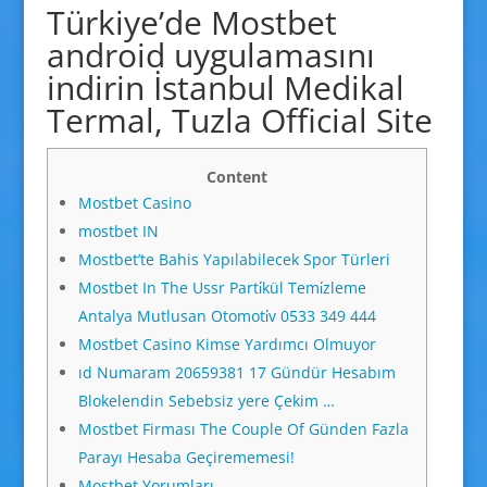
Türkiye’de Mostbet
android uygulamasını
indirin İstanbul Medikal
Termal, Tuzla Official Site
Content
Mostbet Casino
mostbet IN
Mostbet’te Bahis Yapılabilecek Spor Türleri
Mostbet In The Ussr Parti̇kül Temi̇zleme
Antalya Mutlusan Otomoti̇v 0533 349 444
Mostbet Casino Kimse Yardımcı Olmuyor
ıd Numaram 20659381 17 Gündür Hesabım
Blokelendin Sebebsiz yere Çekim …
Mostbet Firması The Couple Of Günden Fazla
Parayı Hesaba Geçirememesi!
Mostbet Yorumları