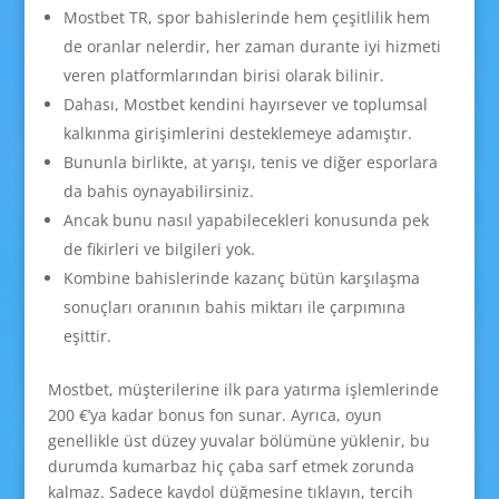
Mostbet TR, spor bahislerinde hem çeşitlilik hem
de oranlar nelerdir, her zaman durante iyi hizmeti
veren platformlarından birisi olarak bilinir.
Dahası, Mostbet kendini hayırsever ve toplumsal
kalkınma girişimlerini desteklemeye adamıştır.
Bununla birlikte, at yarışı, tenis ve diğer esporlara
da bahis oynayabilirsiniz.
Ancak bunu nasıl yapabilecekleri konusunda pek
de fikirleri ve bilgileri yok.
Kombine bahislerinde kazanç bütün karşılaşma
sonuçları oranının bahis miktarı ile çarpımına
eşittir.
Mostbet, müşterilerine ilk para yatırma işlemlerinde
200 €’ya kadar bonus fon sunar. Ayrıca, oyun
genellikle üst düzey yuvalar bölümüne yüklenir, bu
durumda kumarbaz hiç çaba sarf etmek zorunda
kalmaz. Sadece kaydol düğmesine tıklayın, tercih