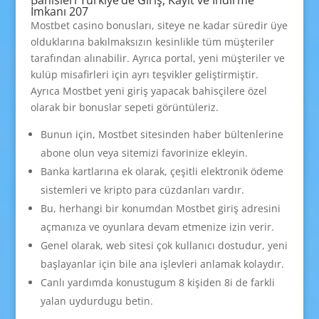
Bahisleri Türkiye’de Giriş, Kayıt ve İndirme
İmkanı 207
Mostbet casino bonusları, siteye ne kadar süredir üye
olduklarına bakılmaksızın kesinlikle tüm müşteriler
tarafından alınabilir. Ayrıca portal, yeni müşteriler ve
kulüp misafirleri için ayrı teşvikler geliştirmiştir.
Ayrıca Mostbet yeni giriş yapacak bahisçilere özel
olarak bir bonuslar sepeti görüntüleriz.
Bunun için, Mostbet sitesinden haber bültenlerine
abone olun veya sitemizi favorinize ekleyin.
Banka kartlarına ek olarak, çeşitli elektronik ödeme
sistemleri ve kripto para cüzdanları vardır.
Bu, herhangi bir konumdan Mostbet giriş adresini
açmanıza ve oyunlara devam etmenize izin verir.
Genel olarak, web sitesi çok kullanıcı dostudur, yeni
başlayanlar için bile ana işlevleri anlamak kolaydır.
Canlı yardımda konustugum 8 kişiden 8i de farkli
yalan uydurdugu betin.