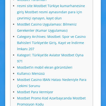
resmi site Mostbet Türkiye kumarhanesine
giriş Mostbet resmi aynasından para için
çevrimiçi oynayın, kayıt olun
MostBet Casino Uygulaması: Bilmeniz
Gerekenler (Kumar Uygulaması)
Category Archives: Mostbet: Spor ve Casino
Bahisleri Türkiye’de Giriş, Kayıt ve İndirme
İmkanı 207
Kategori: Türkiye’de Aviator Mostbet Oyna
971
Mostbet’in mobil ekran görüntüleri
Kullanıcı Menüsü
Mostbet Casino IBAN Hatası Nedeniyle Para
Çekimi Sorunu
Mostbet Para Vermiyor
Mostbet Promo Kod Azərbaycanda Mostbet
Promosyon Kodu