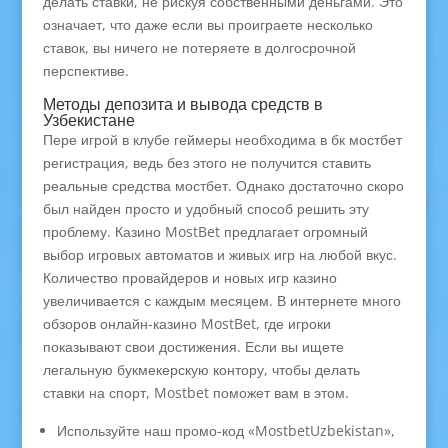
делать ставки, не рискуя собственными деньгами. Это
означает, что даже если вы проиграете несколько
ставок, вы ничего не потеряете в долгосрочной
перспективе.
Методы депозита и вывода средств в
Узбекистане
Пере игрой в клубе геймеры необходима в бк мостбет
регистрация, ведь без этого не получится ставить
реальные средства мостбет. Однако достаточно скоро
был найден просто и удобный способ решить эту
проблему. Казино MostBet предлагает огромный
выбор игровых автоматов и живых игр на любой вкус.
Количество провайдеров и новых игр казино
увеличивается с каждым месяцем. В интернете много
обзоров онлайн-казино MostBet, где игроки
показывают свои достижения. Если вы ищете
легальную букмекерскую контору, чтобы делать
ставки на спорт, Mostbet поможет вам в этом.
Используйте наш промо-код «MostbetUzbekistan»,