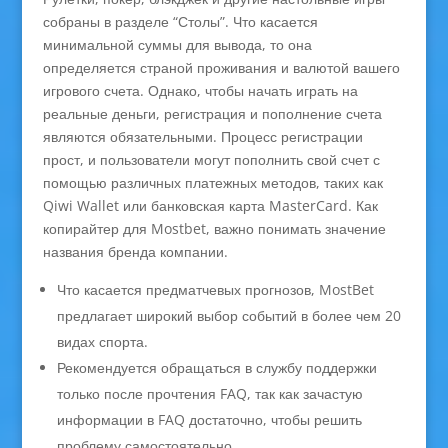
собраны в разделе “Столы”. Что касается
минимальной суммы для вывода, то она
определяется страной проживания и валютой вашего
игрового счета. Однако, чтобы начать играть на
реальные деньги, регистрация и пополнение счета
являются обязательными. Процесс регистрации
прост, и пользователи могут пополнить свой счет с
помощью различных платежных методов, таких как
Qiwi Wallet или банковская карта MasterCard. Как
копирайтер для Mostbet, важно понимать значение
названия бренда компании.
Что касается предматчевых прогнозов, MostBet
предлагает широкий выбор событий в более чем 20
видах спорта.
Рекомендуется обращаться в службу поддержки
только после прочтения FAQ, так как зачастую
информации в FAQ достаточно, чтобы решить
проблему самостоятельно.