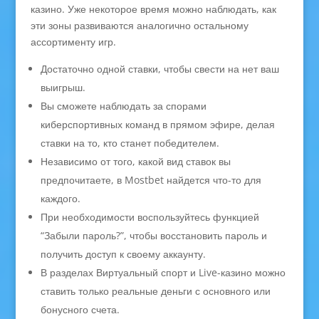
казино. Уже некоторое время можно наблюдать, как
эти зоны развиваются аналогично остальному
ассортименту игр.
Достаточно одной ставки, чтобы свести на нет ваш
выигрыш.
Вы сможете наблюдать за спорами
киберспортивных команд в прямом эфире, делая
ставки на то, кто станет победителем.
Независимо от того, какой вид ставок вы
предпочитаете, в Mostbet найдется что-то для
каждого.
При необходимости воспользуйтесь функцией
“Забыли пароль?”, чтобы восстановить пароль и
получить доступ к своему аккаунту.
В разделах Виртуальный спорт и Live-казино можно
ставить только реальные деньги с основного или
бонусного счета.