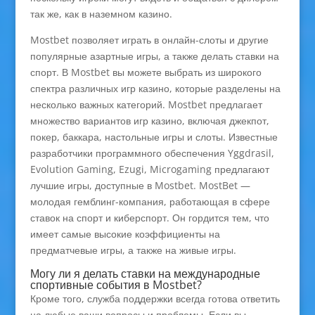
так же, как в наземном казино.
Mostbet позволяет играть в онлайн-слоты и другие
популярные азартные игры, а также делать ставки на
спорт. В Mostbet вы можете выбрать из широкого
спектра различных игр казино, которые разделены на
несколько важных категорий. Mostbet предлагает
множество вариантов игр казино, включая джекпот,
покер, баккара, настольные игры и слоты. Известные
разработчики программного обеспечения Yggdrasil,
Evolution Gaming, Ezugi, Microgaming предлагают
лучшие игры, доступные в Mostbet. MostBet —
молодая гемблинг-компания, работающая в сфере
ставок на спорт и киберспорт. Он гордится тем, что
имеет самые высокие коэффициенты на
предматчевые игры, а также на живые игры.
Могу ли я делать ставки на международные
спортивные события в Mostbet?
Кроме того, служба поддержки всегда готова ответить
на любые ваши вопросы и проблемы. Если вы