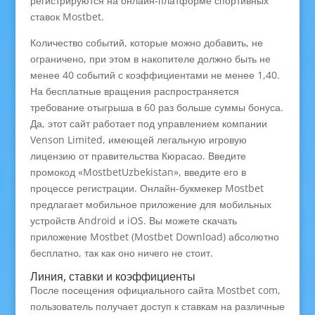
регистрируются на онлайн-платформе спортивных
ставок Mostbet.
Количество событий, которые можно добавить, не
ограничено, при этом в накопителе должно быть не
менее 40 событий с коэффициентами не менее 1,40.
На бесплатные вращения распространяется
требование отыгрыша в 60 раз больше суммы бонуса.
Да, этот сайт работает под управлением компании
Venson Limited, имеющей легальную игровую
лицензию от правительства Кюрасао. Введите
промокод «MostbetUzbekistan», введите его в
процессе регистрации. Онлайн-букмекер Mostbet
предлагает мобильное приложение для мобильных
устройств Android и iOS. Вы можете скачать
приложение Mostbet (Mostbet Download) абсолютно
бесплатно, так как оно ничего не стоит.
Линия, ставки и коэффициенты
После посещения официального сайта Mostbet com,
пользователь получает доступ к ставкам на различные