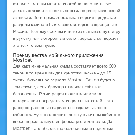
означает, что вы можете спокойно пополнять счет,
делать ставки и выводить деньги, не раскрывая своей
личности. Во-вторых, зеркальная версия предлагает
разделы казино и live-казино, которые запрещены в
России. Поэтому если вы ищете захватывающую игру
в рулетку или лотерейный билет, зеркальная версия –
это то, что вам нужно.
Преимущества мобильного приложения
Mostbet
Для карт минимальная сумма составляет всего 600
тенге, в то время как для криптокошелька – до 15
тысяч. Актуальное зеркало Mostbet Casino будет в
том случае, если браузер отмечает сайт как
безопасный. Регистрация в один клик или же
авторизация посредствам социальных сетей – это
распространенные варианты создания личного
кабинета. Нужно заполнить анкету в личном кабинете,
внеся персональную информацию и контакты. Да,
Mostbet – это абсолютно безопасный и надежный