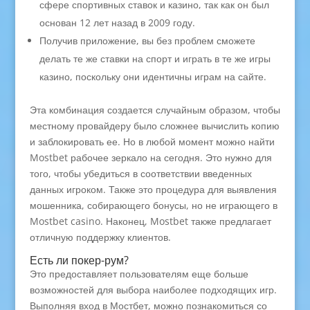
сфере спортивных ставок и казино, так как он был
основан 12 лет назад в 2009 году.
Получив приложение, вы без проблем сможете
делать те же ставки на спорт и играть в те же игры
казино, поскольку они идентичны играм на сайте.
Эта комбинация создается случайным образом, чтобы
местному провайдеру было сложнее вычислить копию
и заблокировать ее. Но в любой момент можно найти
Mostbet рабочее зеркало на сегодня. Это нужно для
того, чтобы убедиться в соответствии введенных
данных игроком. Также это процедура для выявления
мошенника, собирающего бонусы, но не играющего в
Mostbet casino. Наконец, Mostbet также предлагает
отличную поддержку клиентов.
Есть ли покер-рум?
Это предоставляет пользователям еще больше
возможностей для выбора наиболее подходящих игр.
Выполняя вход в Мостбет, можно познакомиться со