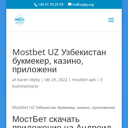
+45 51 70 25 93
kv@vejby.org
Mostbet UZ Узбекистан
букмекер, казино,
приложени
af
Karen Vejby
|
okt 29, 2022
|
mostbet apk
|
0
Kommentarer
Mostbet UZ Узбекистан букмекер, казино, приложение
МостБет скачать
приложение на Андроид