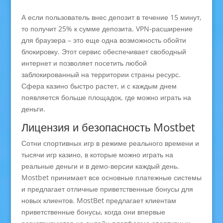
А если пользователь внес депозит в течение 15 минут,
то получит 25% к сумме депозита. VPN-расширение
для браузера – это еще одна возможность обойти
блокировку. Этот сервис обеспечивает свободный
интернет и позволяет посетить любой
заблокированный на территории страны ресурс.
Сфера казино быстро растет, и с каждым днем
появляется больше площадок, где можно играть на
деньги.
Лицензия и безопасность Mostbet
Сотни спортивных игр в режиме реального времени и
тысячи игр казино, в которые можно играть на
реальные деньги и в демо-версии каждый день.
Mostbet принимает все основные платежные системы
и предлагает отличные приветственные бонусы для
новых клиентов. MostBet предлагает клиентам
приветственные бонусы, когда они впервые