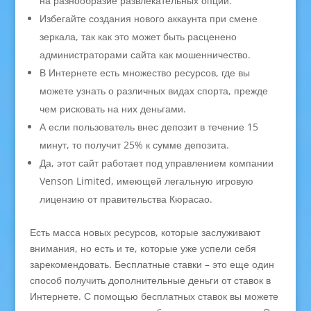
на разнообразие развлекательных опций.
Избегайте создания нового аккаунта при смене
зеркала, так как это может быть расценено
администраторами сайта как мошенничество.
В Интернете есть множество ресурсов, где вы
можете узнать о различных видах спорта, прежде
чем рисковать на них деньгами.
А если пользователь внес депозит в течение 15
минут, то получит 25% к сумме депозита.
Да, этот сайт работает под управлением компании
Venson Limited, имеющей легальную игровую
лицензию от правительства Кюрасао.
Есть масса новых ресурсов, которые заслуживают
внимания, но есть и те, которые уже успели себя
зарекомендовать. Бесплатные ставки – это еще один
способ получить дополнительные деньги от ставок в
Интернете. С помощью бесплатных ставок вы можете