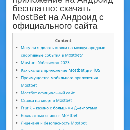
бесплатно: скачать
MostBet на Андроид с
официального сайта
Content
Могу ли я делать ставки на международные
спортивные события в Mostbet?
Mostbet Узбекистан 2023
Как скачать приложение Mostbet для iOS
Преимущества мобильного приложения
Mostbet
Мостбет официальный сайт
Ставки на спорт в Mostbet
Frank – казино с большими Джекпотами
Бесплатные спины в Mostbet
Лицензия и безопасность Mostbet