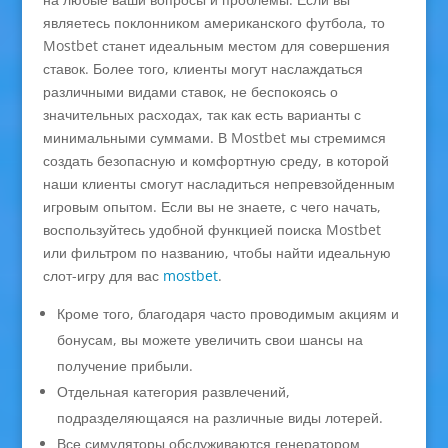
являетесь поклонником американского футбола, то
Mostbet станет идеальным местом для совершения
ставок. Более того, клиенты могут наслаждаться
различными видами ставок, не беспокоясь о
значительных расходах, так как есть варианты с
минимальными суммами. В Mostbet мы стремимся
создать безопасную и комфортную среду, в которой
наши клиенты смогут насладиться непревзойденным
игровым опытом. Если вы не знаете, с чего начать,
воспользуйтесь удобной функцией поиска Mostbet
или фильтром по названию, чтобы найти идеальную
слот-игру для вас
mostbet
.
Кроме того, благодаря часто проводимым акциям и
бонусам, вы можете увеличить свои шансы на
получение прибыли.
Отдельная категория развлечений,
подразделяющаяся на различные виды лотерей.
Все симуляторы обслуживаются генератором