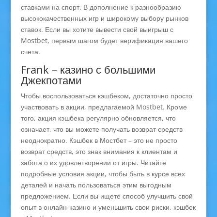
ставками на спорт. В дополнение к разнообразию
высококачественных игр и широкому выбору рынков
ставок. Если вы хотите вывести свой выигрыш с
Mostbet, первым шагом будет верификация вашего
счета.
Frank – казино с большими
Джекпотами
Чтобы воспользоваться кэшбеком, достаточно просто
участвовать в акции, предлагаемой Mostbet. Кроме
того, акция кэшбека регулярно обновляется, что
означает, что вы можете получать возврат средств
неоднократно. Кэшбек в Мостбет – это не просто
возврат средств, это знак внимания к клиентам и
забота о их удовлетворении от игры. Читайте
подробные условия акции, чтобы быть в курсе всех
деталей и начать пользоваться этим выгодным
предложением. Если вы ищете способ улучшить свой
опыт в онлайн-казино и уменьшить свои риски, кэшбек