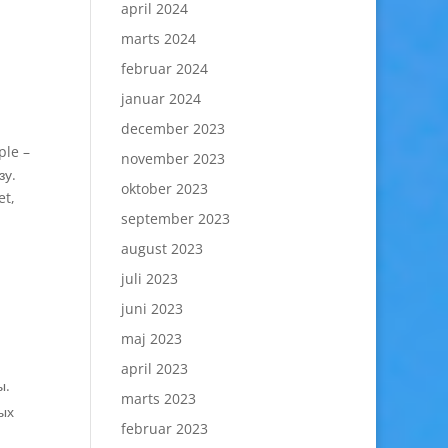
april 2024
marts 2024
februar 2024
januar 2024
и
december 2023
ple –
november 2023
зу.
oktober 2023
et,
september 2023
august 2023
juli 2023
juni 2023
maj 2023
april 2023
ы.
marts 2023
ых
februar 2023