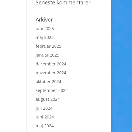
Seneste kommentarer
Arkiver
juni 2025
maj 2025
februar 2025
januar 2025
december 2024
november 2024
oktober 2024
september 2024
august 2024
juli 2024
juni 2024
maj 2024