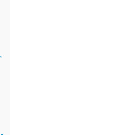
т”
т”