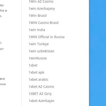
1Win AZ Casino
 вы
1win Azerbajany
йти в
1Win Brasil
я,
1WIN Casino Brasil
1win India
1WIN Official In Russia
m.
1win Turkiye
ают
1win uzbekistan
1winRussia
1xbet
1xbet apk
 все
1xbet arabic
чное
1xbet AZ Casino
1XBET AZ Giriş
1xbet Azerbajan