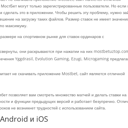
 МостБет могут только зарегистрированные пользователи. Но если
м сделать это в приложении. Чтобы решить эту проблему, нужно за
решение на загрузку таких файлов. Размер ставок не имеет значени
 по максимуму.
 размере на спортивном рынке для ставок-ординаров с
 свернуты, они раскрываются при нажатии на них mostbetuztop.co
ечения Yggdrasil, Evolution Gaming, Ezugi, Microgaming предлаг
читает не скачивать приложение Mostbet, сайт является отличной
тибет позволяет вам смотреть множество матчей и делать ставки на
ности и функции предыдущих версий и работает безупречно. Отли
гроков не возникнет трудностей с использованием сайта.
Android и iOS