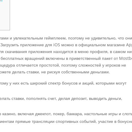
тами и увлекательным геймплеем, поэтому не удивительно, что он
 Загрузить приложение для iOS можно в официальном магазине Ap
для скачивания приложения находится в меню профиля, в самом ни
0 бесплатных вращений включены в приветственный пакет от Mostb
оцедура отличается простотой, поэтому сложностей у игроков не
жете делать ставки, не рискуя собственными деньгами.
тому у них есть широкий спектр бонусов и акций, которыми могут
ать ставки, пополнять счет, делая депозит, выводить деньги,
 казино, включая джекпот, покер, баккара, настольные игры и слот
иентам прямые трансляции спортивных событий, участие в бонусн