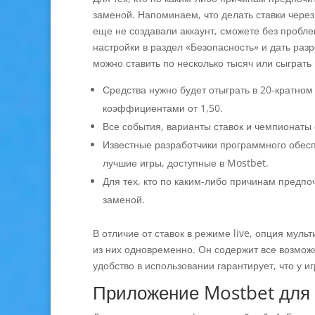
заменой. Напоминаем, что делать ставки через
еще не создавали аккаунт, сможете без пробле
настройки в раздел «Безопасность» и дать раз
можно ставить по несколько тысяч или сыграть
Средства нужно будет отыграть в 20-кратном
коэффициентами от 1,50.
Все события, варианты ставок и чемпионаты
Известные разработчики программного обесп
лучшие игры, доступные в Mostbet.
Для тех, кто по каким-либо причинам предпо
заменой.
В отличие от ставок в режиме live, опция муль
из них одновременно. Он содержит все возмож
удобство в использовании гарантирует, что у и
Приложение Mostbet для 