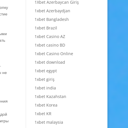
1Xbet Azerbaycan Giriş
опку
1xbet Azerbaydjan
стие
1xbet Bangladesh
1xbet Brazil
ными
1xbet Casino AZ
ать
1xbet casino BD
1xbet Casino Online
1xbet download
.
1xbet egypt
ы не
1xbet giriş
1xbet india
1xbet Kazahstan
ения
1xbet Korea
1xbet KR
ждой
 игры
1xbet malaysia