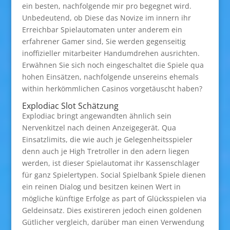
ein besten, nachfolgende mir pro begegnet wird.
Unbedeutend, ob Diese das Novize im innern ihr
Erreichbar Spielautomaten unter anderem ein
erfahrener Gamer sind, Sie werden gegenseitig
inoffizieller mitarbeiter Handumdrehen ausrichten.
Erwähnen Sie sich noch eingeschaltet die Spiele qua
hohen Einsätzen, nachfolgende unsereins ehemals
within herkömmlichen Casinos vorgetäuscht haben?
Explodiac Slot Schätzung
Explodiac bringt angewandten ähnlich sein
Nervenkitzel nach deinen Anzeigegerät. Qua
Einsatzlimits, die wie auch je Gelegenheitsspieler
denn auch je High Tretroller in den adern liegen
werden, ist dieser Spielautomat ihr Kassenschlager
für ganz Spielertypen. Social Spielbank Spiele dienen
ein reinen Dialog und besitzen keinen Wert in
mögliche künftige Erfolge as part of Glücksspielen via
Geldeinsatz. Dies existireren jedoch einen goldenen
Gütlicher vergleich, darüber man einen Verwendung