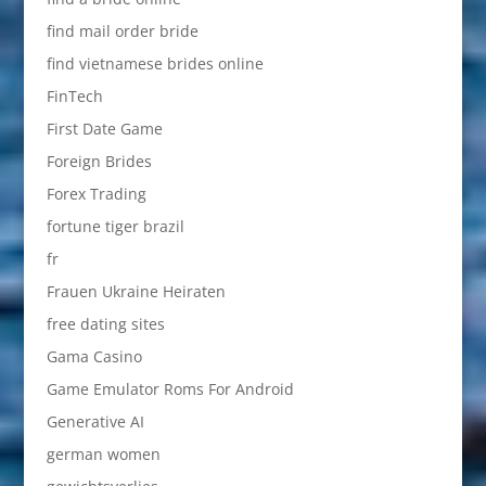
find mail order bride
find vietnamese brides online
FinTech
First Date Game
Foreign Brides
Forex Trading
fortune tiger brazil
fr
Frauen Ukraine Heiraten
free dating sites
Gama Casino
Game Emulator Roms For Android
Generative AI
german women