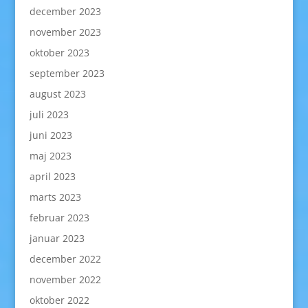
december 2023
november 2023
oktober 2023
september 2023
august 2023
juli 2023
juni 2023
maj 2023
april 2023
marts 2023
februar 2023
januar 2023
december 2022
november 2022
oktober 2022