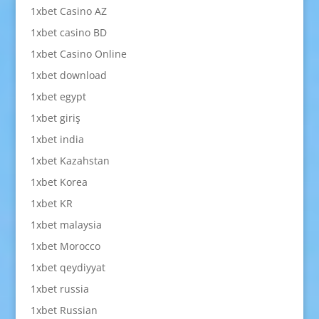
1xbet Casino AZ
1xbet casino BD
1xbet Casino Online
1xbet download
1xbet egypt
1xbet giriş
1xbet india
1xbet Kazahstan
1xbet Korea
1xbet KR
1xbet malaysia
1xbet Morocco
1xbet qeydiyyat
1xbet russia
1xbet Russian