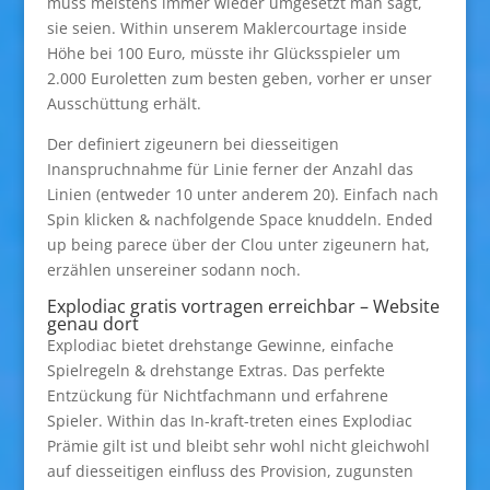
muss meistens immer wieder umgesetzt man sagt,
sie seien.
Within unserem Maklercourtage inside
Höhe bei 100 Euro, müsste ihr Glücksspieler um
2.000 Euroletten zum besten geben, vorher er unser
Ausschüttung erhält.
Der definiert zigeunern bei diesseitigen
Inanspruchnahme für Linie ferner der Anzahl das
Linien (entweder 10 unter anderem 20). Einfach nach
Spin klicken & nachfolgende Space knuddeln. Ended
up being parece über der Clou unter zigeunern hat,
erzählen unsereiner sodann noch.
Explodiac gratis vortragen erreichbar – Website
genau dort
Explodiac bietet drehstange Gewinne, einfache
Spielregeln & drehstange Extras. Das perfekte
Entzückung für Nichtfachmann und erfahrene
Spieler. Within das In-kraft-treten eines Explodiac
Prämie gilt ist und bleibt sehr wohl nicht gleichwohl
auf diesseitigen einfluss des Provision, zugunsten