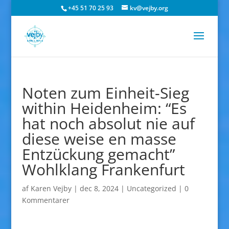
+45 51 70 25 93
kv@vejby.org
Noten zum Einheit-Sieg
within Heidenheim: “Es
hat noch absolut nie auf
diese weise en masse
Entzückung gemacht”
Wohlklang Frankenfurt
af
Karen Vejby
|
dec 8, 2024
|
Uncategorized
|
0
Kommentarer