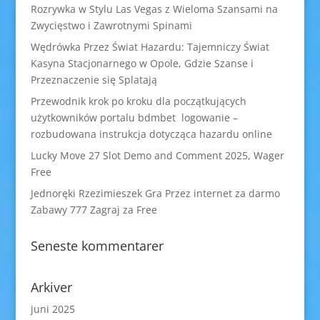
Rozrywka w Stylu Las Vegas z Wieloma Szansami na
Zwycięstwo i Zawrotnymi Spinami
Wędrówka Przez Świat Hazardu: Tajemniczy Świat
Kasyna Stacjonarnego w Opole, Gdzie Szanse i
Przeznaczenie się Splatają
Przewodnik krok po kroku dla początkujących
użytkowników portalu bdmbet logowanie –
rozbudowana instrukcja dotycząca hazardu online
Lucky Move 27 Slot Demo and Comment 2025, Wager
Free
Jednoręki Rzezimieszek Gra Przez internet za darmo
Zabawy 777 Zagraj za Free
Seneste kommentarer
Arkiver
juni 2025