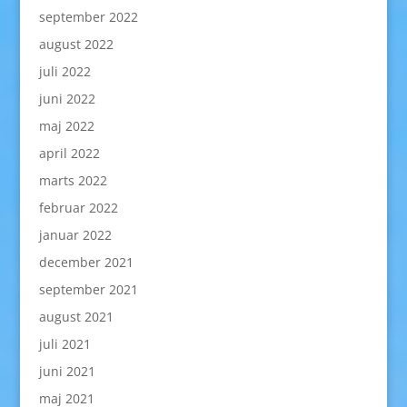
september 2022
august 2022
juli 2022
juni 2022
maj 2022
april 2022
marts 2022
februar 2022
januar 2022
december 2021
september 2021
august 2021
juli 2021
juni 2021
maj 2021