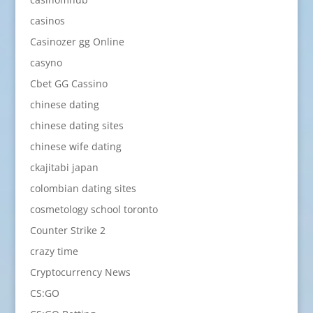
casinos
Casinozer gg Online
casyno
Cbet GG Cassino
chinese dating
chinese dating sites
chinese wife dating
ckajitabi japan
colombian dating sites
cosmetology school toronto
Counter Strike 2
crazy time
Cryptocurrency News
CS:GO