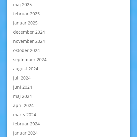
maj 2025
februar 2025
januar 2025
december 2024
november 2024
oktober 2024
september 2024
august 2024
juli 2024
juni 2024
maj 2024
april 2024
marts 2024
februar 2024
januar 2024