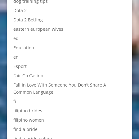
dog training tips
Dota 2
Dota 2 Betting
eastern european wives
ed
Education
en
Esport
Fair Go Casino
Fall In Love With Someone You Don't Share A
Common Language
fi
filipino brides
filipino women
find a bride
find a bride online