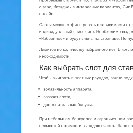
с зеро, блэкджек в интересных вариантах, Сик
онлайн.
Слоты можно отфильтровать в зависимости от 
индивидуальный список игр. Необходимо выдел
«Избранное» и будут видны на странице. Не ну
Лимитов по количеству избранного нет. В колл
необходимости.
Как выбрать слот для ста
Чтобы выиграть в платных раундах, важно подх
волатильность аппарата;
возврат слота;
дополнительные бонусы.
При небольшом банкролле и ограниченном вре
невысокой стоимости выпадают часто. Шанс на