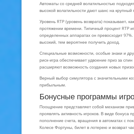
Автоматы со средней волатильностью подходя
высокой волатильности дают шанс на крупный п
Уровень RTP (уровень возврата) показывает, ка
протяжении времени. Типичный процент RTP иг
определенных аппаратах он превосходит 97%. 
высокий, тем вероятнее получить доход.
Специальные возможности, особые знаки и др
риск-игра обеспечивает удвоение приз за спин
расширяют возможность создания новых призо
Верный выбор симулятора с значительными к
прибыльным.
Бонусные программы игро
Поощрение представляет собой механизм привл
проявлять активность игроков. В виде бонуса 
пополнение счета, вращения в автоматах с по
Колесе Фортуны, билет в лотерею и возврат час