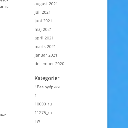
august 2021
-игры
juli 2021
juni 2021
maj 2021
april 2021
marts 2021
januar 2021
december 2020
Kategorier
! Без рубрики
1
10000_ru
11275_ru
рыши
1w