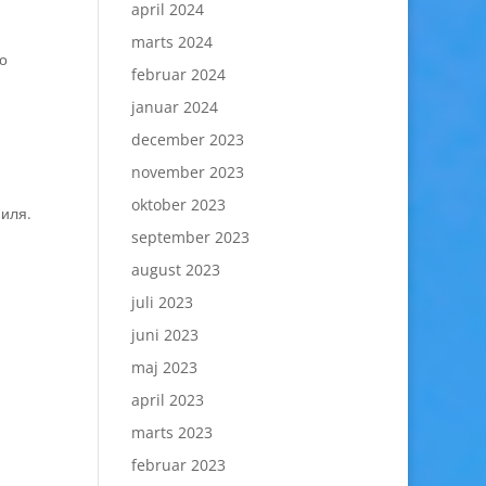
april 2024
marts 2024
о
februar 2024
januar 2024
december 2023
november 2023
oktober 2023
иля.
september 2023
august 2023
juli 2023
juni 2023
maj 2023
april 2023
marts 2023
februar 2023