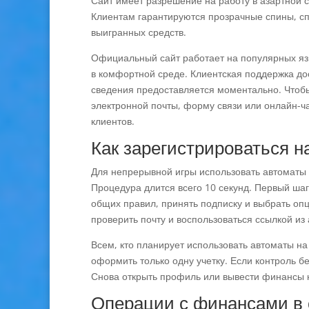
Сайт имеет разрешение на работу в азартной 
Клиентам гарантируются прозрачные спины, с
выигранных средств.
Официальный сайт работает на популярных язы
в комфортной среде. Клиентская поддержка д
сведения предоставляется моментально. Чтоб
электронной почты, форму связи или онлайн-ча
клиентов.
Как зарегистрироваться н
Для непрерывной игры использовать автоматы
Процедура длится всего 10 секунд. Первый шаг
общих правил, принять подписку и выбрать оп
проверить почту и воспользоваться ссылкой из
Всем, кто планирует использовать автоматы на
оформить только одну учетку. Если контроль б
Снова открыть профиль или вывести финансы 
Операции с финансами в