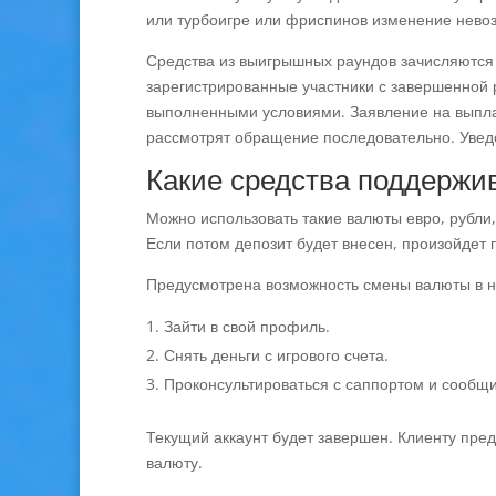
или турбоигре или фриспинов изменение нево
Средства из выигрышных раундов зачисляются н
зарегистрированные участники с завершенной 
выполненными условиями. Заявление на выпла
рассмотрят обращение последовательно. Уведо
Какие средства поддержи
Можно использовать такие валюты евро, рубли
Если потом депозит будет внесен, произойдет п
Предусмотрена возможность смены валюты в н
Зайти в свой профиль.
Снять деньги с игрового счета.
Проконсультироваться с саппортом и сообщи
Текущий аккаунт будет завершен. Клиенту пре
валюту.