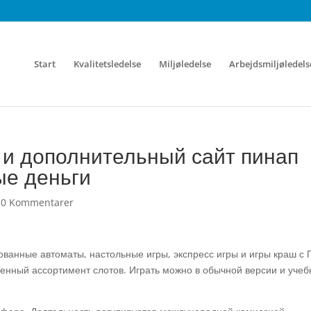
Start
Kvalitetsledelse
Miljøledelse
Arbejdsmiljøledels
и дополнительный сайт пинап
ые деньги
|
0 Kommentarer
ованные автоматы, настольные игры, экспресс игры и игры краш с 
ленный ассортимент слотов. Играть можно в обычной версии и учеб