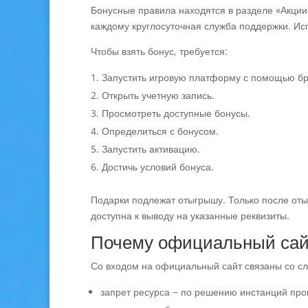
Бонусные правила находятся в разделе «Акции
каждому круглосуточная служба поддержки. Ис
Чтобы взять бонус, требуется:
Запустить игровую платформу с помощью б
Открыть учетную запись.
Просмотреть доступные бонусы.
Определиться с бонусом.
Запустить активацию.
Достичь условий бонуса.
Подарки подлежат отыгрышу. Только после оты
доступна к выводу на указанные реквизиты.
Почему официальный сайт
Со входом на официальный сайт связаны со 
запрет ресурса − по решению инстанций про