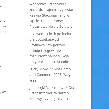
Wędrówka Przez Świat
ы
Hazardu: Tajemniczy Świat
Kasyna Stacjonarnego w
быть
Opole, Gdzie Szanse i
ющие
Przeznaczenie się Splatają
дрес
Przewodnik krok po kroku
х
dla początkujących
użytkowników portalu
bdmbet logowanie –
rozbudowana instrukcja
.
dotycząca hazardu online
и
Lucky Move 27 Slot Demo
and Comment 2025, Wager
Free
я
Jednoręki Rzezimieszek Gra
уют.
Przez internet za darmo
Zabawy 777 Zagraj za Free