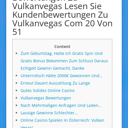
Vulkanvegas Lesen Sie
Kundenbewertungen Zu
Vulkanvegas Com 20 Von
51
Content
Zum Geburtstag, Hatte Ich Gratis Spin Und
Gratis Bonus Bekommen Zum Schluss Daraus
Echtgelt Gewinn Gemacht, Danke
Unterirdisch Hätte 2000€ Gewonnen Und…
Erneut Dauert Auszahlung Zu Lange
Gutes Solides Online Casino
Vulkanvegas Bewertungen
Nach Mehrmaligen Anfragen Und Laden…
Lausige Gewinne Schlechter…
Online Casino Spielen In Österreich: Vulkan
Vegas!