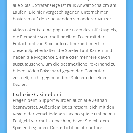
alle Slots… Strafanzeige ist raus Anwalt Schalom am
Laufen! Die hier vorgeschlagenen Unternehmen
basieren auf den Suchtendenzen anderer Nutzer.
Video Poker ist eine populäre Form des Glücksspiels,
die Elemente von traditionellem Poker mit der
Einfachheit von Spielautomaten kombiniert. In
diesem Spiel erhalten die Spieler fünf Karten und
haben die Möglichkeit, eine oder mehrere davon
auszutauschen, um die bestmögliche Pokerhand zu
bilden. Video Poker wird gegen den Computer
gespielt, nicht gegen andere Spieler oder einen
Dealer.
Exclusive Casino-boni
Fragen beim Support wurden auch alle Zeitnah
beantwortet. Außerdem ist es ratsam, sich mit den
Regeln der verschiedenen Casino Spiele Online mit
Echtgeld vertraut zu machen, bevor Sie mit dem
Spielen beginnen. Dies erhöht nicht nur Ihre