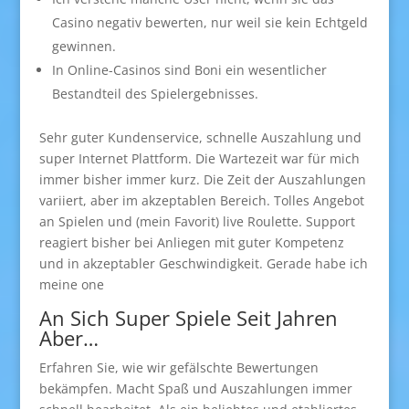
Casino negativ bewerten, nur weil sie kein Echtgeld
gewinnen.
In Online-Casinos sind Boni ein wesentlicher
Bestandteil des Spielergebnisses.
Sehr guter Kundenservice, schnelle Auszahlung und
super Internet Plattform. Die Wartezeit war für mich
immer bisher immer kurz. Die Zeit der Auszahlungen
variiert, aber im akzeptablen Bereich. Tolles Angebot
an Spielen und (mein Favorit) live Roulette. Support
reagiert bisher bei Anliegen mit guter Kompetenz
und in akzeptabler Geschwindigkeit. Gerade habe ich
meine one
An Sich Super Spiele Seit Jahren
Aber…
Erfahren Sie, wie wir gefälschte Bewertungen
bekämpfen. Macht Spaß und Auszahlungen immer