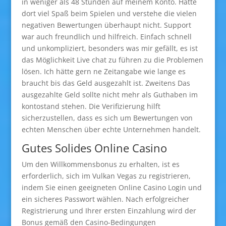
in weniger als 48 Stunden auf meinem Konto. Hatte
dort viel Spaß beim Spielen und verstehe die vielen
negativen Bewertungen überhaupt nicht. Support
war auch freundlich und hilfreich. Einfach schnell
und unkompliziert, besonders was mir gefällt, es ist
das Möglichkeit Live chat zu führen zu die Problemen
lösen. Ich hätte gern ne Zeitangabe wie lange es
braucht bis das Geld ausgezahlt ist. Zweitens Das
ausgezahlte Geld sollte nicht mehr als Guthaben im
kontostand stehen. Die Verifizierung hilft
sicherzustellen, dass es sich um Bewertungen von
echten Menschen über echte Unternehmen handelt.
Gutes Solides Online Casino
Um den Willkommensbonus zu erhalten, ist es
erforderlich, sich im Vulkan Vegas zu registrieren,
indem Sie einen geeigneten Online Casino Login und
ein sicheres Passwort wählen. Nach erfolgreicher
Registrierung und Ihrer ersten Einzahlung wird der
Bonus gemäß den Casino-Bedingungen