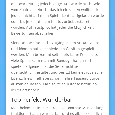
die Bearbeitung jedoch lange. Mir wurde auch Geld
vom Konto abgebucht das ich einzahlen wollte mir
jedoch nicht auf mein Spielerkonto aufgeladen wurde
oder bis jetzt auf mein Konto zurück erstattet
worden. Auf Trustpilot hat jeder die Möglichkeit,
Bewertungen abzugeben.
Slots Online sind leicht zugänglich im Vulkan Vegas
und können auf verschiedenen Geräten gespielt
werden. Man bekommt selten bis keine Freispiele,
viele Spiele kann man mit Bonusguthaben nicht
spielen, allgemein ist die Seite nicht sehr
übersichtlich gestaltet und besitzt keine europäische
Lizenz. [newline]Habe schon mehre Tausend Euros
auszahlen lassen. Man sollte sein Konto natürlich
verifiziert haben.
Top Perfekt Wunderbar
Man bekommt immer Atrajktive Bonusse, Auszahlung
funktioniert auch wunderbar und es gibt so ziemlich