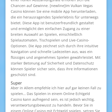
Chancen auf Gewinne. [newline]Im Vulkan Vegas
Casino können Sie eine mobile App herunterladen,
die ein herausragendes Spielerlebnis für unterwegs
bietet. Diese App ist benutzerfreundlich gestaltet
und ermöglicht den einfachen Zugang zu einer
breiten Auswahl an Spielen, einschließlich
Spielautomaten, Tischspielen und Live-Casino-
Optionen. Die App zeichnet sich durch ihre intuitive
Navigation und schnelle Ladezeiten aus, was ein
flüssiges und angenehmes Spielen gewährleistet. Mit
starker Betonung auf Sicherheit und Datenschutz
können Spieler sicher sein, dass ihre Informationen
geschützt sind.
Super
Aber in Allem empfehle ich hier auf gar keinen Fall zu
spielen… Das Spielen in einem Online Echtgeld
Casino kann aufregend sein, es ist jedoch wichtig,
verantwortungsbewusst zu handeln. Bevor Sie in
einem Online Casino mit Echtgeld spielen, setzen Sie