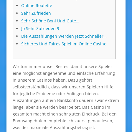
Online Roulette
Sehr Zufrieden
Sehr Schöne Boni Und Gute…
Jo Sehr Zufrieden 9
Die Auszahlungen Werden Jetzt Schneller…
Sicheres Und Faires Spiel Im Online Casino
Wir tun immer unser Bestes, damit unsere Spieler
eine möglichst angenehme und einfache Erfahrung
in unserem Casinos haben. Dazu gehört
selbstverständlich, dass wir unseren Spielern Hilfe
für jegliche Probleme oder Anliegen bieten.
Auszahlungen auf ein Bankkonto dauern zwar extrem
lange, aber sie werden bearbeitet. Das Casino im
gesamten macht einen sehr guten Eindruck. Bei den
Bonusangeboten empfehle ich zuerst genau lesen,
was der maximale Auszahlungsbetrag ist.