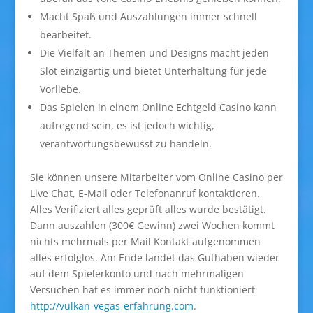
Macht Spaß und Auszahlungen immer schnell
bearbeitet.
Die Vielfalt an Themen und Designs macht jeden
Slot einzigartig und bietet Unterhaltung für jede
Vorliebe.
Das Spielen in einem Online Echtgeld Casino kann
aufregend sein, es ist jedoch wichtig,
verantwortungsbewusst zu handeln.
Sie können unsere Mitarbeiter vom Online Casino per
Live Chat, E-Mail oder Telefonanruf kontaktieren.
Alles Verifiziert alles geprüft alles wurde bestätigt.
Dann auszahlen (300€ Gewinn) zwei Wochen kommt
nichts mehrmals per Mail Kontakt aufgenommen
alles erfolglos. Am Ende landet das Guthaben wieder
auf dem Spielerkonto und nach mehrmaligen
Versuchen hat es immer noch nicht funktioniert
http://vulkan-vegas-erfahrung.com
.