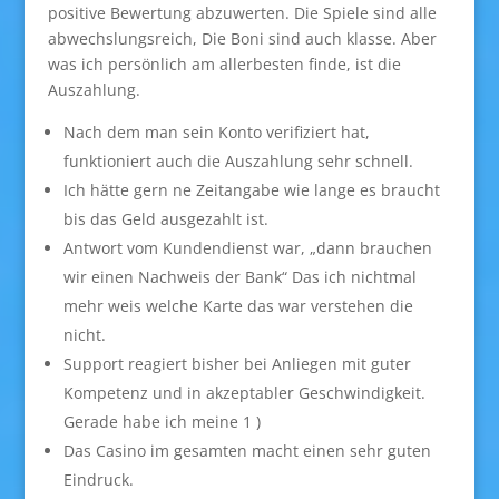
positive Bewertung abzuwerten. Die Spiele sind alle
abwechslungsreich, Die Boni sind auch klasse. Aber
was ich persönlich am allerbesten finde, ist die
Auszahlung.
Nach dem man sein Konto verifiziert hat,
funktioniert auch die Auszahlung sehr schnell.
Ich hätte gern ne Zeitangabe wie lange es braucht
bis das Geld ausgezahlt ist.
Antwort vom Kundendienst war, „dann brauchen
wir einen Nachweis der Bank“ Das ich nichtmal
mehr weis welche Karte das war verstehen die
nicht.
Support reagiert bisher bei Anliegen mit guter
Kompetenz und in akzeptabler Geschwindigkeit.
Gerade habe ich meine 1 )
Das Casino im gesamten macht einen sehr guten
Eindruck.