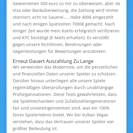
Gewonnenen 500 euro zu mir zu überweisen, aber ob
Visa oder Banküberweisung, die Zahlung wird immer
storniert, echt ne Sauerei….. Habe 400€ eingezahlt
und nach einigen Spielzeiten 7000€ gemacht. Nach
einiger Zeit wurde mein Konto erfolgreich verifizieren
und KYC bestätigt (E-Mails erhalten). Es verstößt
gegen unsere Richtlinien, Belohnungen oder
Gegenleistungen für Bewertungen anzubieten.
Erneut Dauert Auszahlung Zu Lange
Wir verwenden das Modernste, um die persönlichen
und finanziellen Daten unserer Spieler zu schützen.
Darüber hinaus unterliegen alle unsere Spiele
regelmäßigen Überprüfungen durch unabhängige
Prüforganisationen. Diese Tests gewährleisten, dass
die Spielmechaniken und Zufallszahlengeneratoren
fair und unvoreingenommen sind, was ein 100%
faires Spielerlebnis bietet. Wir bei Vulkan Vegas
verstehen, dass das Vertrauen unserer Spieler von
größter Bedeutung ist.