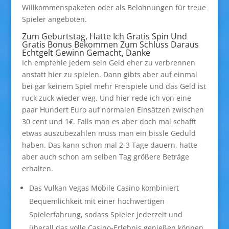
Willkommenspaketen oder als Belohnungen für treue
Spieler angeboten.
Zum Geburtstag, Hatte Ich Gratis Spin Und
Gratis Bonus Bekommen Zum Schluss Daraus
Echtgelt Gewinn Gemacht, Danke
Ich empfehle jedem sein Geld eher zu verbrennen
anstatt hier zu spielen. Dann gibts aber auf einmal
bei gar keinem Spiel mehr Freispiele und das Geld ist
ruck zuck wieder weg. Und hier rede ich von eine
paar Hundert Euro auf normalen Einsätzen zwischen
30 cent und 1€. Falls man es aber doch mal schafft
etwas auszubezahlen muss man ein bissle Geduld
haben. Das kann schon mal 2-3 Tage dauern, hatte
aber auch schon am selben Tag größere Beträge
erhalten.
Das Vulkan Vegas Mobile Casino kombiniert
Bequemlichkeit mit einer hochwertigen
Spielerfahrung, sodass Spieler jederzeit und
überall das volle Casino-Erlebnis genießen können.