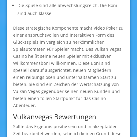
Die Spiele sind alle abwechslungsreich, Die Boni
sind auch klasse.
Diese strategische Komponente macht Video Poker zu
einer anspruchsvollen und interaktiven Form des
Glücksspiels im Vergleich zu herkömmlichen
Spielautomaten Für Spieler macht. Das Vulkan Vegas
Casino heißt seine neuen Spieler mit exklusiven
Willkommensboni willkommen. Diese Boni sind
speziell darauf ausgerichtet, neuen Mitgliedern
einen reibungslosen und unterhaltsamen Start zu
bieten. Sie sind ein Zeichen der Wertschätzung von
Vulkan Vegas gegenüber seinen neuen Kunden und
bieten einen tollen Startpunkt für das Casino-
Abenteuer.
Vulkanvegas Bewertungen
Sollte das Ergebnis positiv sein und in akzeptabler
Zeit bearbeitet werden, sehe ich keinen Grund diese