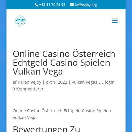
+45 51 70 25 93
kv@vejby.org
Online Casino Österreich
Echtgeld Casino Spielen
Vulkan Vega
af
Karen Vejby
|
okt 1, 2022
|
vulkan vegas DE login
|
0 Kommentarer
Online Casino Österreich Echtgeld Casino Spielen
Vulkan Vegas
Bewertungen Zu