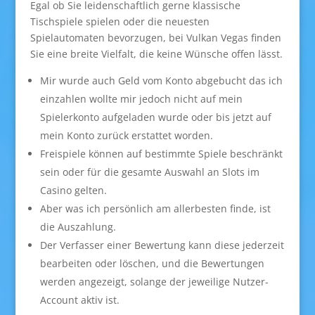
Egal ob Sie leidenschaftlich gerne klassische
Tischspiele spielen oder die neuesten
Spielautomaten bevorzugen, bei Vulkan Vegas finden
Sie eine breite Vielfalt, die keine Wünsche offen lässt.
Mir wurde auch Geld vom Konto abgebucht das ich
einzahlen wollte mir jedoch nicht auf mein
Spielerkonto aufgeladen wurde oder bis jetzt auf
mein Konto zurück erstattet worden.
Freispiele können auf bestimmte Spiele beschränkt
sein oder für die gesamte Auswahl an Slots im
Casino gelten.
Aber was ich persönlich am allerbesten finde, ist
die Auszahlung.
Der Verfasser einer Bewertung kann diese jederzeit
bearbeiten oder löschen, und die Bewertungen
werden angezeigt, solange der jeweilige Nutzer-
Account aktiv ist.