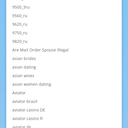
9500_3ru
9560_ru
9620_ru
9750_ru
9820_ru
Are Mail Order Spouse Illegal
asian brides
asian dating
asian wives
asian women dating
Aviator
aviator brazil
aviator casino DE
aviator casino fr
aviator IN