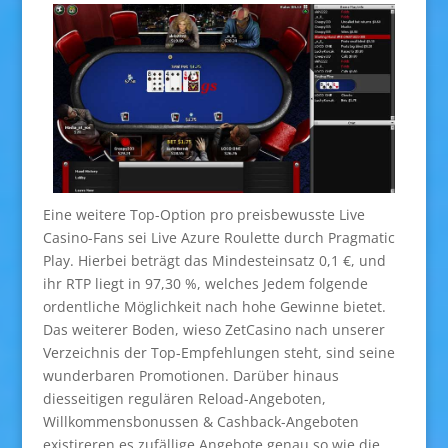
Eine weitere Top-Option pro preisbewusste Live
Casino-Fans sei Live Azure Roulette durch Pragmatic
Play. Hierbei beträgt das Mindesteinsatz 0,1 €, und
ihr RTP liegt in 97,30 %, welches Jedem folgende
ordentliche Möglichkeit nach hohe Gewinne bietet.
Das weiterer Boden, wieso ZetCasino nach unserer
Verzeichnis der Top-Empfehlungen steht, sind seine
wunderbaren Promotionen. Darüber hinaus
diesseitigen regulären Reload-Angeboten,
Willkommensbonussen & Cashback-Angeboten
existireren es zufällige Angebote genau so wie die