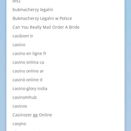
btt2
bukmacherzy legalni
Bukmacherzy Legalni w Polsce
Can You Really Mail Order A Bride
casibom tr
casino
casino en ligne fr
casino onlina ca
casino online ar
casinò online it
casino-glory india
casinomhub
casinos
Casinozer gg Online
casyno