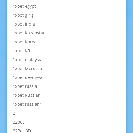
1xbet egypt
1xbet giriş
1xbet india
1xbet Kazahstan
1xbet Korea
1xbet KR
1xbet malaysia
1xbet Morocco
1xbet qeydiyyat
1xbet russia
1xbet Russian
1xbet russian1
2
22bet
22Bet BD