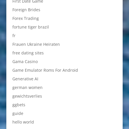
First Date Game
Foreign Brides
Forex Trading
fortune tiger brazil
fr
Frauen Ukraine Heiraten
free dating sites
Gama Casino
Game Emulator Roms For Android
Generative AI
german women
gewichtsverlies
ggbets
guide
hello world