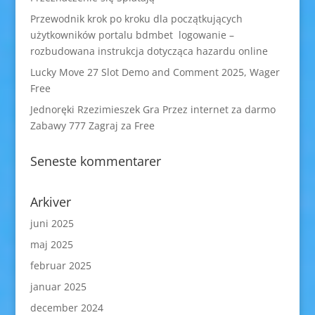
Przewodnik krok po kroku dla początkujących
użytkowników portalu bdmbet logowanie –
rozbudowana instrukcja dotycząca hazardu online
Lucky Move 27 Slot Demo and Comment 2025, Wager
Free
Jednoręki Rzezimieszek Gra Przez internet za darmo
Zabawy 777 Zagraj za Free
Seneste kommentarer
Arkiver
juni 2025
maj 2025
februar 2025
januar 2025
december 2024