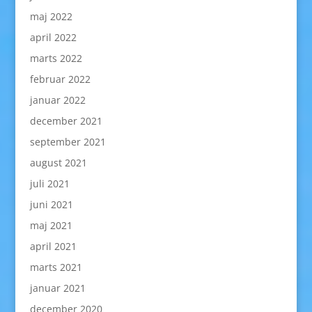
maj 2022
april 2022
marts 2022
februar 2022
januar 2022
december 2021
september 2021
august 2021
juli 2021
juni 2021
maj 2021
april 2021
marts 2021
januar 2021
december 2020