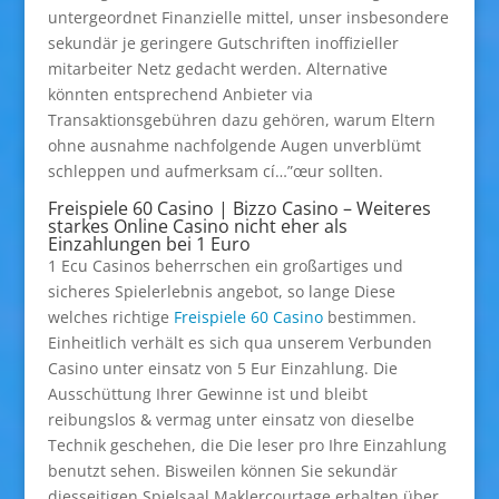
untergeordnet Finanzielle mittel, unser insbesondere
sekundär je geringere Gutschriften inoffizieller
mitarbeiter Netz gedacht werden. Alternative
könnten entsprechend Anbieter via
Transaktionsgebühren dazu gehören, warum Eltern
ohne ausnahme nachfolgende Augen unverblümt
schleppen und aufmerksam cí…”œur sollten.
Freispiele 60 Casino | Bizzo Casino – Weiteres
starkes Online Casino nicht eher als
Einzahlungen bei 1 Euro
1 Ecu Casinos beherrschen ein großartiges und
sicheres Spielerlebnis angebot, so lange Diese
welches richtige
Freispiele 60 Casino
bestimmen.
Einheitlich verhält es sich qua unserem Verbunden
Casino unter einsatz von 5 Eur Einzahlung. Die
Ausschüttung Ihrer Gewinne ist und bleibt
reibungslos & vermag unter einsatz von dieselbe
Technik geschehen, die Die leser pro Ihre Einzahlung
benutzt sehen. Bisweilen können Sie sekundär
diesseitigen Spielsaal Maklercourtage erhalten über