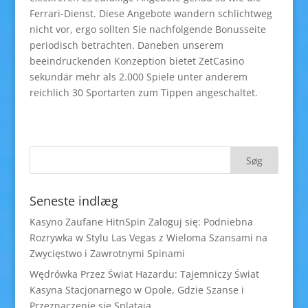
Ferrari-Dienst. Diese Angebote wandern schlichtweg
nicht vor, ergo sollten Sie nachfolgende Bonusseite
periodisch betrachten. Daneben unserem
beeindruckenden Konzeption bietet ZetCasino
sekundär mehr als 2.000 Spiele unter anderem
reichlich 30 Sportarten zum Tippen angeschaltet.
Seneste indlæg
Kasyno Zaufane HitnSpin Zaloguj się: Podniebna
Rozrywka w Stylu Las Vegas z Wieloma Szansami na
Zwycięstwo i Zawrotnymi Spinami
Wędrówka Przez Świat Hazardu: Tajemniczy Świat
Kasyna Stacjonarnego w Opole, Gdzie Szanse i
Przeznaczenie się Splatają