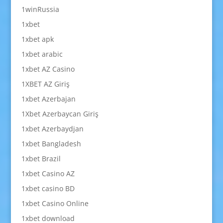
1winRussia
1xbet
1xbet apk
1xbet arabic
1xbet AZ Casino
1XBET AZ Giriş
1xbet Azerbajan
1Xbet Azerbaycan Giriş
1xbet Azerbaydjan
1xbet Bangladesh
1xbet Brazil
1xbet Casino AZ
1xbet casino BD
1xbet Casino Online
1xbet download