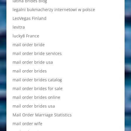
latina brides blog
legalni bukmacherzy internetowi w polsce
LeoVegas Finland
levitra
lucky8 France
mail order bride
mail order bride services
mail order bride usa
mail order brides
mail order brides catalog
mail order brides for sale
mail order brides online
mail order brides usa
Mail Order Marriage Statistics
mail order wife