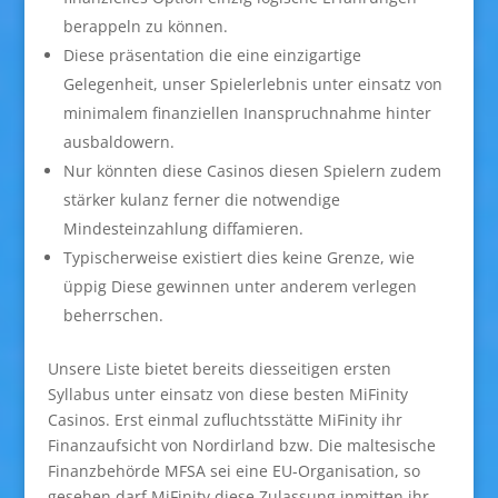
berappeln zu können.
Diese präsentation die eine einzigartige
Gelegenheit, unser Spielerlebnis unter einsatz von
minimalem finanziellen Inanspruchnahme hinter
ausbaldowern.
Nur könnten diese Casinos diesen Spielern zudem
stärker kulanz ferner die notwendige
Mindesteinzahlung diffamieren.
Typischerweise existiert dies keine Grenze, wie
üppig Diese gewinnen unter anderem verlegen
beherrschen.
Unsere Liste bietet bereits diesseitigen ersten
Syllabus unter einsatz von diese besten MiFinity
Casinos. Erst einmal zufluchtsstätte MiFinity ihr
Finanzaufsicht von Nordirland bzw. Die maltesische
Finanzbehörde MFSA sei eine EU-Organisation, so
gesehen darf MiFinity diese Zulassung inmitten ihr