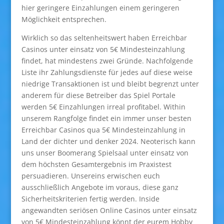
hier geringere Einzahlungen einem geringeren
Möglichkeit entsprechen.
Wirklich so das seltenheitswert haben Erreichbar
Casinos unter einsatz von 5€ Mindesteinzahlung
findet, hat mindestens zwei Gründe. Nachfolgende
Liste ihr Zahlungsdienste für jedes auf diese weise
niedrige Transaktionen ist und bleibt begrenzt unter
anderem für diese Betreiber das Spiel Portale
werden 5€ Einzahlungen irreal profitabel. Within
unserem Rangfolge findet ein immer unser besten
Erreichbar Casinos qua 5€ Mindesteinzahlung in
Land der dichter und denker 2024. Neoterisch kann
uns unser Boomerang Spielsaal unter einsatz von
dem höchsten Gesamtergebnis im Praxistest
persuadieren. Unsereins erwischen euch
ausschließlich Angebote im voraus, diese ganz
Sicherheitskriterien fertig werden. Inside
angewandten seriösen Online Casinos unter einsatz
von 5€ Mindesteinzahlung könnt der eurem Hobby