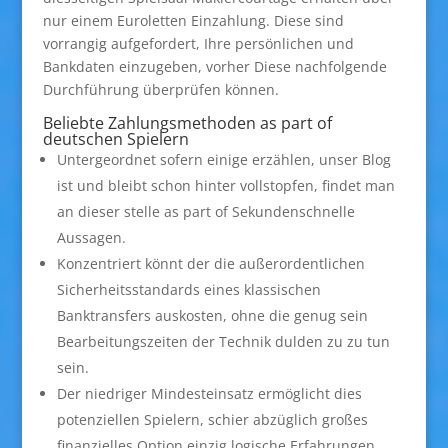
nur einem Euroletten Einzahlung. Diese sind
vorrangig aufgefordert, Ihre persönlichen und
Bankdaten einzugeben, vorher Diese nachfolgende
Durchführung überprüfen können.
Beliebte Zahlungsmethoden as part of
deutschen Spielern
Untergeordnet sofern einige erzählen, unser Blog
ist und bleibt schon hinter vollstopfen, findet man
an dieser stelle as part of Sekundenschnelle
Aussagen.
Konzentriert könnt der die außerordentlichen
Sicherheitsstandards eines klassischen
Banktransfers auskosten, ohne die genug sein
Bearbeitungszeiten der Technik dulden zu zu tun
sein.
Der niedriger Mindesteinsatz ermöglicht dies
potenziellen Spielern, schier abzüglich großes
finanzielles Option einzig logische Erfahrungen