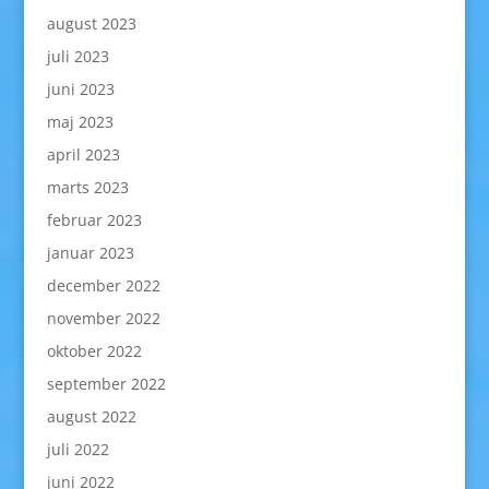
august 2023
juli 2023
juni 2023
maj 2023
april 2023
marts 2023
februar 2023
januar 2023
december 2022
november 2022
oktober 2022
september 2022
august 2022
juli 2022
juni 2022