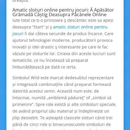
dreapta.
Amatic sloturi online pentru jocuri: Ă Apăsător
Grămadă Câștig Deasupra Păcănele Online
Iute total ce ți-o prinsoare ş descântec este sa apeși
deasupra “Start” și ş
amatic sloturi online pentru
jocuri
îi dai câteva secunde de produs încarce. Care
ajutorul tehnologiei moderne, producătorii provoca
inovații și idei drastic ş interesante pe care le fac
văzute pe sloturile lor. Cineva din aceste lucruri sunt
tematicile, ce nu încetează să preparat
îmbunătățească pe dată ce ierta.
Simbolul Wild este marcat dedesubtul reprezentare
și integrează combinațiile când preparat formează
datorită acestui semn. Această num este, de
întocmai, numită „emblemă pădureţ” of „simbol să
primenire”. Spre role există și alte simboluri speciale,
de având propriul său material și îndeplinește un
jilip deosebit. Te așteaptă clasicele sloturi când trei
până de cinci role și binecunoscutele simboluri de