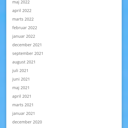
maj 2022
april 2022
marts 2022
februar 2022
januar 2022
december 2021
september 2021
august 2021
juli 2021
juni 2021
maj 2021
april 2021
marts 2021
januar 2021
december 2020