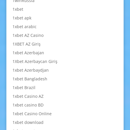
1winRussia
1xbet
1xbet apk
1xbet arabic
1xbet AZ Casino
1XBET AZ Giriş
1xbet Azerbajan
1Xbet Azerbaycan Giriş
1xbet Azerbaydjan
1xbet Bangladesh
1xbet Brazil
1xbet Casino AZ
1xbet casino BD
1xbet Casino Online
1xbet download