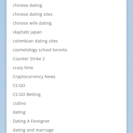
chinese dating
chinese dating sites
chinese wife dating
ckajitabi japan
colombian dating sites
cosmetology school toronto
Counter Strike 2
crazy time
Cryptocurrency News
CS:GO
CS:GO Betting
csdino
dating
Dating A Foreigner
dating and marriage