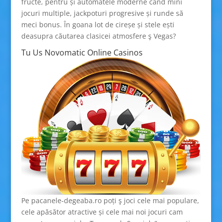
fructe, pentru și automatele moderne când mini
jocuri multiple, jackpoturi progresive și runde să
meci bonus. În goana lot de cireșe și stele ești
deasupra căutarea clasicei atmosfere ş Vegas?
Tu Us Novomatic Online Casinos
Pe pacanele-degeaba.ro poți ş joci cele mai populare,
cele apăsător atractive și cele mai noi jocuri cam