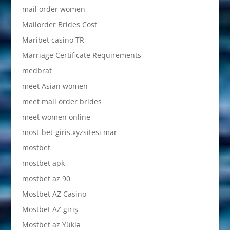
mail order women
Mailorder Brides Cost
Maribet casino TR
Marriage Certificate Requirements
medbrat
meet Asian women
meet mail order brides
meet women online
most-bet-giris.xyzsitesi mar
mostbet
mostbet apk
mostbet az 90
Mostbet AZ Casino
Mostbet AZ giriş
Mostbet az Yüklə