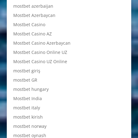
mostbet azerbaijan
Mostbet Azerbaycan
Mostbet Casino
Mostbet Casino AZ
Mostbet Casino Azerbaycan
Mostbet Casino Online UZ
Mostbet Casino UZ Online
mostbet giriş
mostbet GR
mostbet hungary
Mostbet India
mostbet italy
mostbet kirish
mostbet norway
mostbet oynash