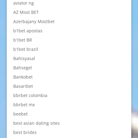
aviator ng
AZ Most BET
Azerbajany Mostbet
b1bet apostas
b1bet BR
b1bet brazil
Bahisyasal
Bahsegel
Bankobet
Basaribet
bbrbet colombia
bbrbet mx
beebet
best asian dating sites
best brides