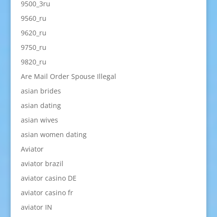
9500_3ru
9560_ru
9620_ru
9750_ru
9820_ru
Are Mail Order Spouse Illegal
asian brides
asian dating
asian wives
asian women dating
Aviator
aviator brazil
aviator casino DE
aviator casino fr
aviator IN