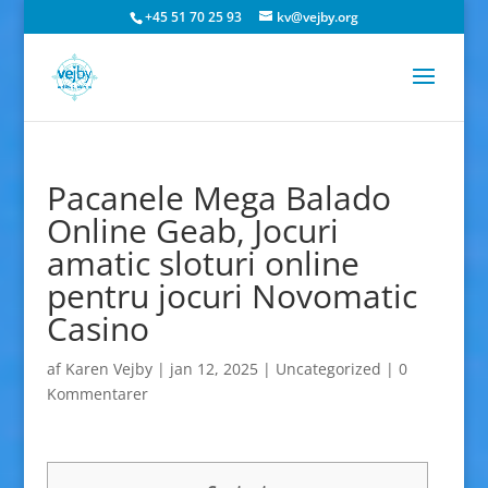
+45 51 70 25 93
kv@vejby.org
Pacanele Mega Balado
Online Geab, Jocuri
amatic sloturi online
pentru jocuri Novomatic
Casino
af
Karen Vejby
|
jan 12, 2025
|
Uncategorized
|
0
Kommentarer