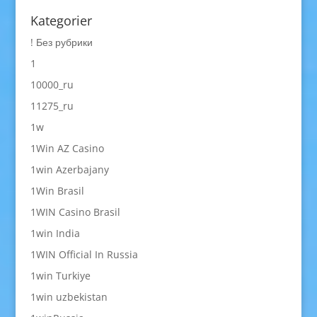
Kategorier
! Без рубрики
1
10000_ru
11275_ru
1w
1Win AZ Casino
1win Azerbajany
1Win Brasil
1WIN Casino Brasil
1win India
1WIN Official In Russia
1win Turkiye
1win uzbekistan