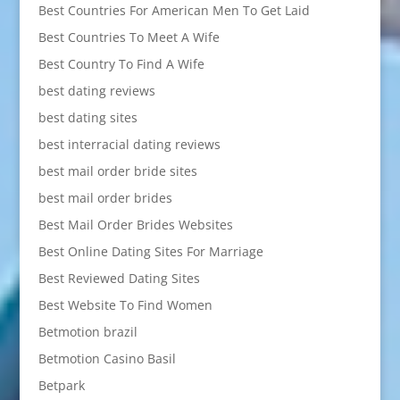
Best Countries For American Men To Get Laid
Best Countries To Meet A Wife
Best Country To Find A Wife
best dating reviews
best dating sites
best interracial dating reviews
best mail order bride sites
best mail order brides
Best Mail Order Brides Websites
Best Online Dating Sites For Marriage
Best Reviewed Dating Sites
Best Website To Find Women
Betmotion brazil
Betmotion Casino Basil
Betpark