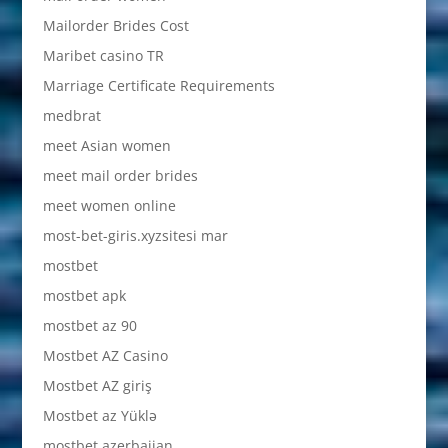
Mailorder Brides Cost
Maribet casino TR
Marriage Certificate Requirements
medbrat
meet Asian women
meet mail order brides
meet women online
most-bet-giris.xyzsitesi mar
mostbet
mostbet apk
mostbet az 90
Mostbet AZ Casino
Mostbet AZ giriş
Mostbet az Yüklə
mostbet azerbaijan