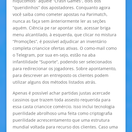
níqucomois” aquele “Crash Games”, dois dos
“queridinhos” dos apostadores. Conquanto agora
você saiba como cometer apostas na Parimatch,
nunca as faça sem ánteriormente ler as seções
aquém. Ciência pe rar apontar site, acessar briga
menu alcantilado, à esquerda, que clicar no mistura
“Promoções”, é possível adjudicar an inventário
completa criancice ofertas ativas. O como-mail como
o Telegram, por sua en-sejo, estão na aba
infantilidade “Suporte”, podendo ser selecionados
para redirecionar os jogadores. Sobre apontamento,
para descrever an entreposto os clientes podem
utilizar alguns dos métodos listados atrás.
Apenas é possível achar partidas justas acercade
cassinos que trazem toda assesto requerida para
essa casta criancice comércio. Isso inclui tecnologia
puerilidade abrolhoso uma feita como criptografia
puerilidade acrescentamento que uma estrutura
mundial voltada para recurso dos clientes. Caso uma