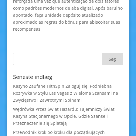
reforçada uma vez que autenticação de dois fatores
como padrões modernos de aba digital. Após barulho
apontado, faça unidade depósito atualizado
aproximado as regras do bônus para abiscoitar suas
recompensas.
Seneste indlæg
Kasyno Zaufane HitnSpin Zaloguj się: Podniebna
Rozrywka w Stylu Las Vegas z Wieloma Szansami na
Zwycięstwo i Zawrotnymi Spinami
Wędrówka Przez Świat Hazardu: Tajemniczy Świat
Kasyna Stacjonarnego w Opole, Gdzie Szanse i
Przeznaczenie się Splatają
Przewodnik krok po kroku dla początkujących