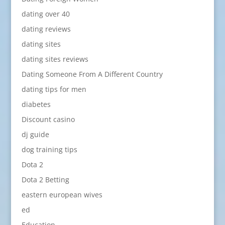
dating over 40
dating reviews
dating sites
dating sites reviews
Dating Someone From A Different Country
dating tips for men
diabetes
Discount casino
dj guide
dog training tips
Dota 2
Dota 2 Betting
eastern european wives
ed
Education