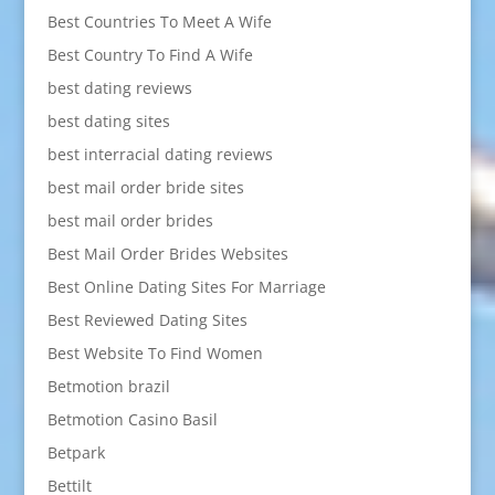
Best Countries To Meet A Wife
Best Country To Find A Wife
best dating reviews
best dating sites
best interracial dating reviews
best mail order bride sites
best mail order brides
Best Mail Order Brides Websites
Best Online Dating Sites For Marriage
Best Reviewed Dating Sites
Best Website To Find Women
Betmotion brazil
Betmotion Casino Basil
Betpark
Bettilt