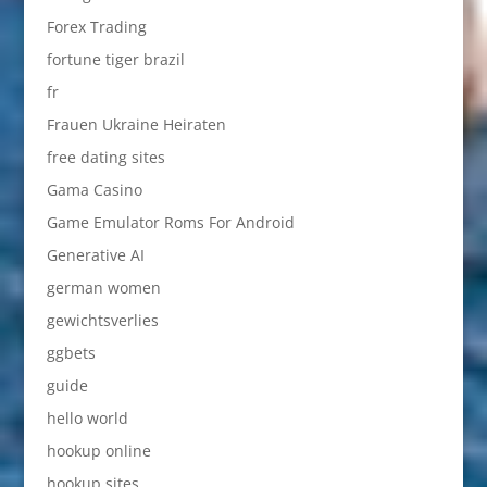
Forex Trading
fortune tiger brazil
fr
Frauen Ukraine Heiraten
free dating sites
Gama Casino
Game Emulator Roms For Android
Generative AI
german women
gewichtsverlies
ggbets
guide
hello world
hookup online
hookup sites