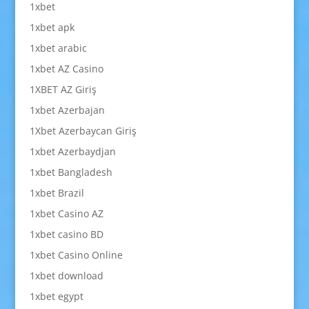
1xbet
1xbet apk
1xbet arabic
1xbet AZ Casino
1XBET AZ Giriş
1xbet Azerbajan
1Xbet Azerbaycan Giriş
1xbet Azerbaydjan
1xbet Bangladesh
1xbet Brazil
1xbet Casino AZ
1xbet casino BD
1xbet Casino Online
1xbet download
1xbet egypt