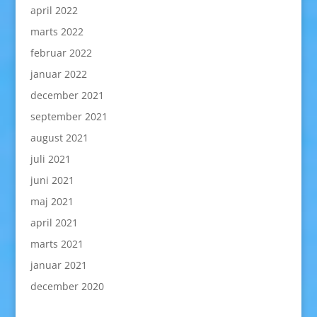
april 2022
marts 2022
februar 2022
januar 2022
december 2021
september 2021
august 2021
juli 2021
juni 2021
maj 2021
april 2021
marts 2021
januar 2021
december 2020