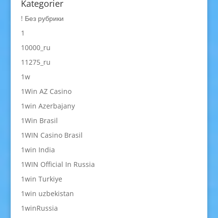
Kategorier
! Без рубрики
1
10000_ru
11275_ru
1w
1Win AZ Casino
1win Azerbajany
1Win Brasil
1WIN Casino Brasil
1win India
1WIN Official In Russia
1win Turkiye
1win uzbekistan
1winRussia