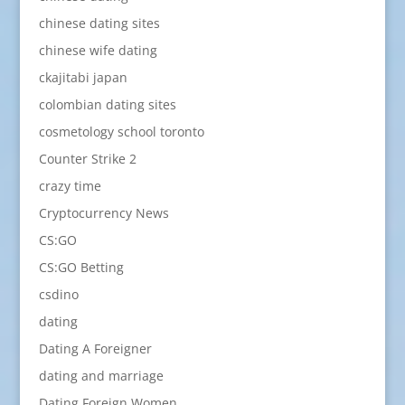
chinese dating sites
chinese wife dating
ckajitabi japan
colombian dating sites
cosmetology school toronto
Counter Strike 2
crazy time
Cryptocurrency News
CS:GO
CS:GO Betting
csdino
dating
Dating A Foreigner
dating and marriage
Dating Foreign Women