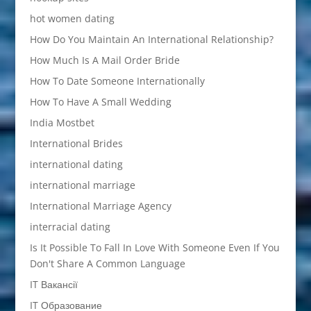
hot women dating
How Do You Maintain An International Relationship?
How Much Is A Mail Order Bride
How To Date Someone Internationally
How To Have A Small Wedding
India Mostbet
International Brides
international dating
international marriage
International Marriage Agency
interracial dating
Is It Possible To Fall In Love With Someone Even If You
Don't Share A Common Language
IT Вакансії
IT Образование